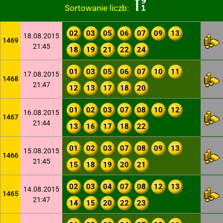
Sortowanie liczb:
02
03
05
06
07
09
13
18.08.2015
1469
21:45
18
19
21
22
24
01
03
05
06
07
10
11
17.08.2015
1468
21:47
12
13
17
18
20
01
02
03
07
08
10
12
16.08.2015
1467
21:44
13
16
17
18
22
01
02
03
07
08
09
13
15.08.2015
1466
21:45
15
18
19
20
21
02
03
04
07
08
12
13
14.08.2015
1465
21:47
14
15
20
22
23