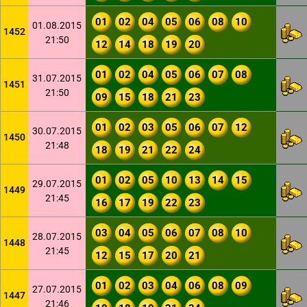
01
02
04
05
06
08
10
01.08.2015
1452
21:50
12
14
18
19
20
01
02
04
05
06
07
08
31.07.2015
1451
21:50
09
15
18
21
23
01
02
03
05
06
07
12
30.07.2015
1450
21:48
18
19
21
22
24
01
02
05
10
13
14
15
29.07.2015
1449
21:45
16
17
19
22
23
03
04
05
06
07
08
10
28.07.2015
1448
21:45
12
15
17
20
21
01
02
03
04
06
08
09
27.07.2015
1447
21:46