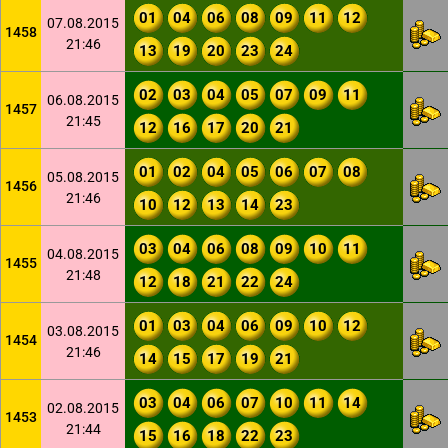
01
04
06
08
09
11
12
07.08.2015
1458
21:46
13
19
20
23
24
02
03
04
05
07
09
11
06.08.2015
1457
21:45
12
16
17
20
21
01
02
04
05
06
07
08
05.08.2015
1456
21:46
10
12
13
14
23
03
04
06
08
09
10
11
04.08.2015
1455
21:48
12
18
21
22
24
01
03
04
06
09
10
12
03.08.2015
1454
21:46
14
15
17
19
21
03
04
06
07
10
11
14
02.08.2015
1453
21:44
15
16
18
22
23