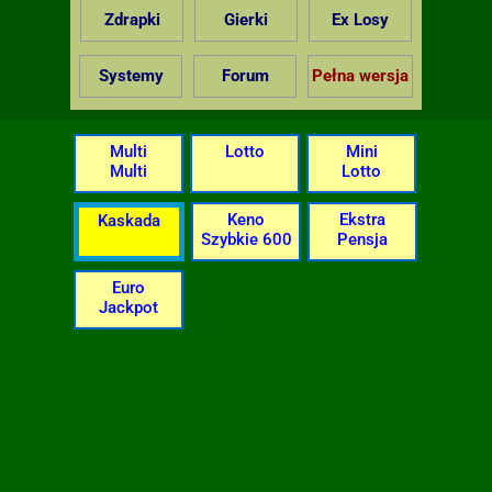
Zdrapki
Gierki
Ex Losy
Systemy
Forum
Pełna wersja
Multi
Lotto
Mini
Multi
Lotto
Keno
Ekstra
Kaskada
Szybkie 600
Pensja
Euro
Jackpot