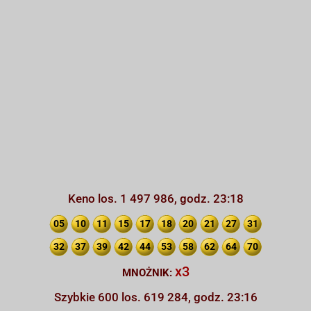
Keno los. 1 497 986, godz. 23:18
05
10
11
15
17
18
20
21
27
31
32
37
39
42
44
53
58
62
64
70
x3
MNOŻNIK:
Szybkie 600 los. 619 284, godz. 23:16