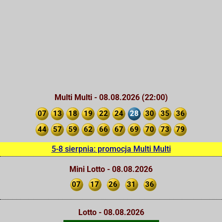
Multi Multi - 08.08.2026 (22:00)
07
13
18
19
22
24
28
30
35
36
44
57
59
62
66
67
69
70
73
79
5-8 sierpnia: promocja Multi Multi
Mini Lotto - 08.08.2026
07
17
26
31
36
Lotto - 08.08.2026