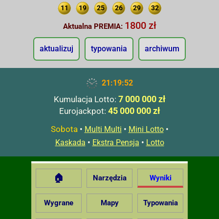
11
19
25
26
29
32
1800 zł
Aktualna PREMIA:
aktualizuj
typowania
archiwum
21:19:53
7 000 000 zł
Kumulacja Lotto:
45 000 000 zł
Eurojackpot:
Sobota
•
•
•
Multi Multi
Mini Lotto
•
•
Kaskada
Ekstra Pensja
Lotto
🏠
Narzędzia
Wyniki
Wygrane
Mapy
Typowania