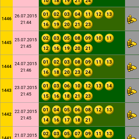
10
18
19
21
24
01
02
03
04
11
12
13
26.07.2015
1446
21:44
16
19
20
21
23
02
03
05
08
09
10
11
25.07.2015
1445
21:45
12
16
19
20
21
01
02
03
08
09
11
13
24.07.2015
1444
21:46
16
18
20
23
24
01
03
06
10
12
13
14
23.07.2015
1443
21:45
15
16
18
21
23
01
04
05
06
08
12
13
22.07.2015
1442
21:45
14
16
17
18
21
02
03
05
07
09
11
13
21.07.2015
1441