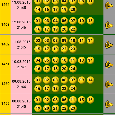
01
02
03
04
07
08
11
13.08.2015
1464
21:45
14
16
17
19
20
01
03
04
06
07
10
15
12.08.2015
1463
21:46
16
17
19
20
22
02
03
08
09
10
11
14
11.08.2015
1462
21:45
15
17
19
22
23
04
05
08
10
11
13
14
10.08.2015
1461
21:47
16
17
18
20
24
01
02
03
06
07
09
14
09.08.2015
1460
21:44
16
17
18
22
24
01
02
03
06
11
15
16
08.08.2015
1459
21:45
19
20
21
22
23