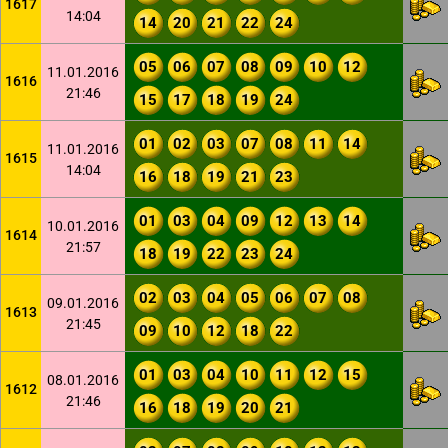
1617
14:04
14
20
21
22
24
05
06
07
08
09
10
12
11.01.2016
1616
21:46
15
17
18
19
24
01
02
03
07
08
11
14
11.01.2016
1615
14:04
16
18
19
21
23
01
03
04
09
12
13
14
10.01.2016
1614
21:57
18
19
22
23
24
02
03
04
05
06
07
08
09.01.2016
1613
21:45
09
10
12
18
22
01
03
04
10
11
12
15
08.01.2016
1612
21:46
16
18
19
20
21