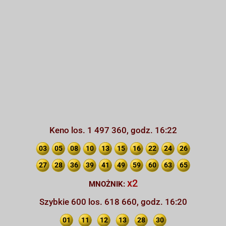
Keno los. 1 497 360, godz. 16:22
03
05
08
10
13
15
16
22
24
26
27
28
36
39
41
49
59
60
63
65
x2
MNOŻNIK:
Szybkie 600 los. 618 660, godz. 16:20
01
11
12
13
28
30