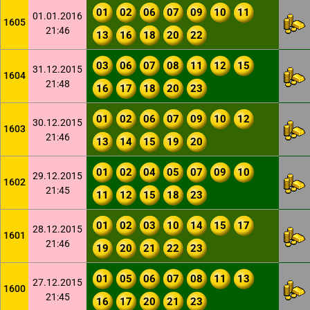
01
02
06
07
09
10
11
01.01.2016
1605
21:46
13
16
18
20
22
03
06
07
08
11
12
15
31.12.2015
1604
21:48
16
17
18
20
23
01
02
06
07
09
10
12
30.12.2015
1603
21:46
13
14
15
19
20
01
02
04
05
07
09
10
29.12.2015
1602
21:45
11
12
15
18
23
01
02
03
10
14
15
17
28.12.2015
1601
21:46
19
20
21
22
23
01
05
06
07
08
11
13
27.12.2015
1600
21:45
16
17
20
21
23