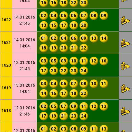
14:04
15
16
18
22
23
02
04
05
06
07
08
09
14.01.2016
1622
21:45
13
15
17
18
20
01
02
04
06
09
13
14
14.01.2016
1621
14:04
18
19
20
21
22
03
05
09
10
11
12
16
13.01.2016
1620
21:45
17
20
22
23
24
03
04
05
07
08
10
11
13.01.2016
1619
14:04
14
16
17
18
22
02
05
07
09
11
12
13
12.01.2016
1618
21:46
17
19
21
23
24
01
02
03
08
09
11
13
12.01.2016