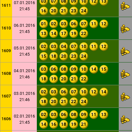
03
07
08
09
10
12
13
07.01.2016
1611
21:45
16
20
21
23
24
01
02
03
06
07
11
12
06.01.2016
1610
21:45
13
14
17
19
22
02
03
04
07
10
11
12
05.01.2016
1609
21:45
15
18
20
23
24
03
06
08
09
10
14
15
04.01.2016
1608
21:46
18
19
20
21
22
02
03
06
07
10
12
14
03.01.2016
1607
21:46
18
20
21
22
24
02
03
06
08
09
11
13
02.01.2016
1606
21:45
14
16
18
19
21