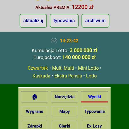
12200 zł
Aktualna PREMIA:
aktualizuj
typowania
archiwum
14:23:43
3 000 000 zł
Kumulacja Lotto:
140 000 000 zł
Eurojackpot:
Czwartek
•
•
•
Multi Multi
Mini Lotto
•
•
Kaskada
Ekstra Pensja
Lotto
🏠
Narzędzia
Wyniki
Wygrane
Mapy
Typowania
Zdrapki
Gierki
Ex Losy