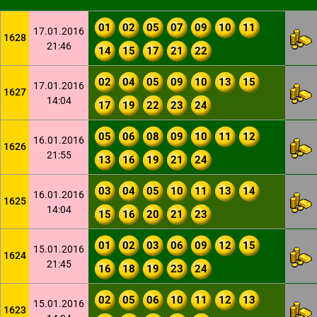
01
02
05
07
09
10
11
17.01.2016
1628
21:46
14
15
17
21
22
02
04
05
09
10
13
15
17.01.2016
1627
14:04
17
19
22
23
24
05
06
08
09
10
11
12
16.01.2016
1626
21:55
13
16
19
21
24
03
04
05
10
11
13
14
16.01.2016
1625
14:04
15
16
20
21
23
01
02
03
06
09
12
15
15.01.2016
1624
21:45
16
18
19
23
24
02
05
06
10
11
12
13
15.01.2016
1623