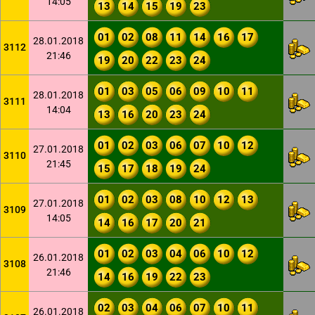
14:05
13
14
15
19
23
01
02
08
11
14
16
17
28.01.2018
3112
21:46
19
20
22
23
24
01
03
05
06
09
10
11
28.01.2018
3111
14:04
13
16
20
23
24
01
02
03
06
07
10
12
27.01.2018
3110
21:45
15
17
18
19
24
01
02
03
08
10
12
13
27.01.2018
3109
14:05
14
16
17
20
21
01
02
03
04
06
10
12
26.01.2018
3108
21:46
14
16
19
22
23
02
03
04
06
07
10
11
26.01.2018