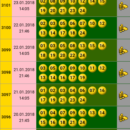
02
08
09
10
12
14
15
23.01.2018
3101
14:05
19
20
21
23
24
02
03
05
06
07
10
12
22.01.2018
3100
21:46
13
14
17
18
24
01
03
05
08
13
15
16
22.01.2018
3099
14:05
18
19
20
22
24
03
05
07
09
10
11
12
21.01.2018
3098
21:46
13
14
16
17
19
01
02
03
04
06
07
16
21.01.2018
3097
14:05
17
19
21
23
24
01
04
07
09
10
13
14
20.01.2018
3096
21:45
15
16
18
21
24