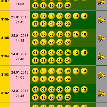
3107
14:05
12
13
15
18
20
03
07
08
09
12
13
14
25.01.2018
3106
21:45
17
19
21
22
23
04
06
08
12
15
16
18
25.01.2018
3105
14:45
19
20
22
23
24
01
03
04
05
06
13
15
24.01.2018
3104
21:46
18
21
22
23
24
01
03
06
08
09
13
14
24.01.2018
3103
14:05
15
16
17
18
24
04
06
07
09
11
12
13
23.01.2018
3102
21:45
17
18
20
21
23