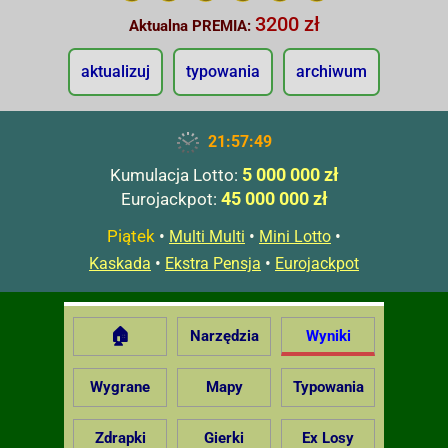
3200 zł
Aktualna PREMIA:
aktualizuj
typowania
archiwum
21:57:50
5 000 000 zł
Kumulacja Lotto:
45 000 000 zł
Eurojackpot:
Piątek
•
•
•
Multi Multi
Mini Lotto
•
•
Kaskada
Ekstra Pensja
Eurojackpot
🏠
Narzędzia
Wyniki
Wygrane
Mapy
Typowania
Zdrapki
Gierki
Ex Losy