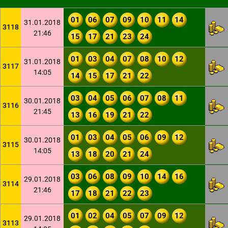
01
06
07
09
10
11
14
31.01.2018
3118
21:46
15
17
21
23
24
01
03
04
07
08
10
12
31.01.2018
3117
14:05
14
15
17
21
22
03
04
05
06
07
08
11
30.01.2018
3116
21:45
13
16
19
21
22
01
03
04
05
06
09
12
30.01.2018
3115
14:05
13
18
20
21
24
03
06
08
09
10
14
16
29.01.2018
3114
21:46
17
18
21
22
23
01
02
04
05
07
09
12
29.01.2018
3113