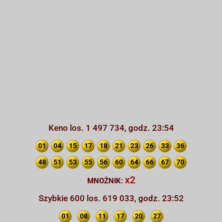
Keno los. 1 497 734, godz. 23:54
01
04
15
17
18
21
23
26
33
36
48
51
53
55
56
60
64
66
67
70
x2
MNOŻNIK:
Szybkie 600 los. 619 033, godz. 23:52
01
08
11
17
20
27