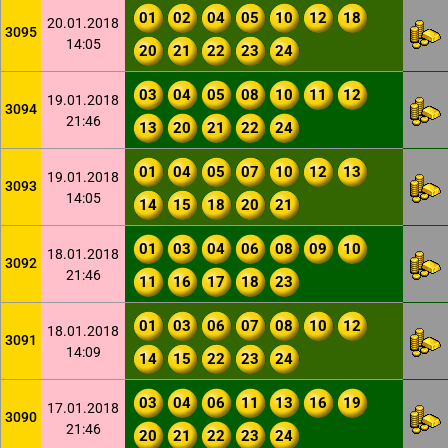
01
02
04
05
10
12
18
20.01.2018
3095
14:05
20
21
22
23
24
03
04
05
08
10
11
12
19.01.2018
3094
21:46
13
20
21
22
24
01
04
05
07
10
12
13
19.01.2018
3093
14:05
14
15
18
20
21
01
03
04
06
08
09
10
18.01.2018
3092
21:46
11
16
17
18
23
01
03
06
07
08
10
12
18.01.2018
3091
14:09
14
15
22
23
24
03
04
06
11
13
16
19
17.01.2018
3090
21:46
20
21
22
23
24