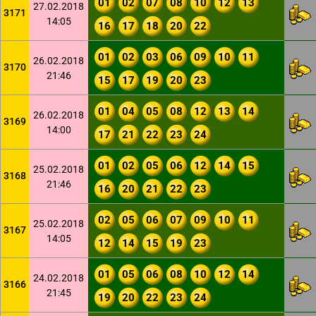
01
02
07
08
10
12
13
27.02.2018
3171
14:05
16
17
18
20
22
01
02
03
06
09
10
11
26.02.2018
3170
21:46
15
17
19
20
23
01
04
05
08
12
13
14
26.02.2018
3169
14:00
17
21
22
23
24
01
02
05
06
12
14
15
25.02.2018
3168
21:46
16
20
21
22
23
02
05
06
07
09
10
11
25.02.2018
3167
14:05
12
14
15
19
23
01
05
06
08
10
12
14
24.02.2018
3166
21:45
19
20
22
23
24