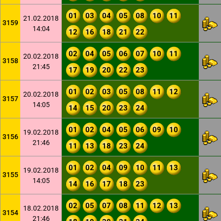
01
03
04
05
08
10
11
21.02.2018
3159
14:04
12
16
18
21
22
02
04
05
06
07
10
11
20.02.2018
3158
21:45
17
19
20
22
23
01
02
03
05
08
11
12
20.02.2018
3157
14:05
14
15
20
23
24
01
02
04
05
06
09
10
19.02.2018
3156
21:46
11
13
18
23
24
01
02
04
09
10
11
13
19.02.2018
3155
14:05
14
16
17
18
23
02
05
07
08
11
12
13
18.02.2018
3154
21:46