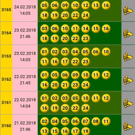
05
06
09
10
12
13
16
24.02.2018
3165
14:05
18
19
20
22
24
03
06
10
11
14
15
16
23.02.2018
3164
21:46
18
19
20
22
23
01
02
03
04
05
06
10
23.02.2018
3163
14:05
11
16
17
22
23
01
05
06
09
10
11
12
22.02.2018
3162
21:45
16
20
21
23
24
01
02
03
05
10
11
12
22.02.2018
3161
14:04
16
19
20
22
24
02
04
05
06
07
08
11
21.02.2018
3160
21:46
13
15
16
17
19