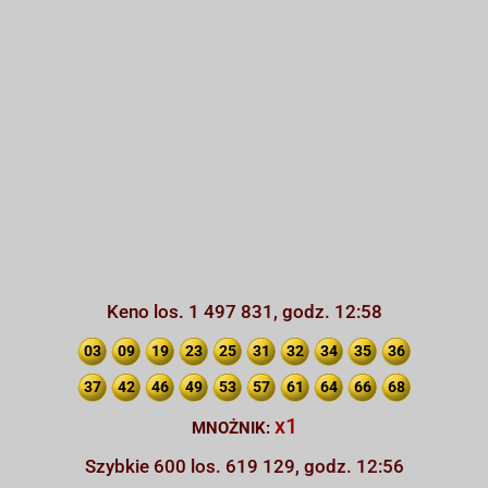
Keno los. 1 497 831, godz. 12:58
03
09
19
23
25
31
32
34
35
36
37
42
46
49
53
57
61
64
66
68
x1
MNOŻNIK:
Szybkie 600 los. 619 129, godz. 12:56