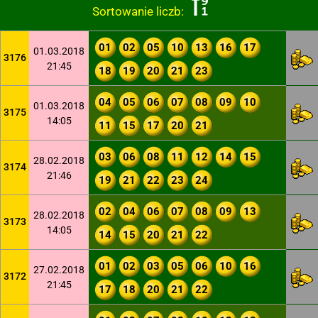
Sortowanie liczb:
01
02
05
10
13
16
17
01.03.2018
3176
21:45
18
19
20
21
23
04
05
06
07
08
09
10
01.03.2018
3175
14:05
11
15
17
20
21
03
06
08
11
12
14
15
28.02.2018
3174
21:46
19
21
22
23
24
02
04
06
07
08
09
13
28.02.2018
3173
14:05
14
15
20
21
22
01
02
03
05
06
10
16
27.02.2018
3172
21:45
17
18
20
21
22