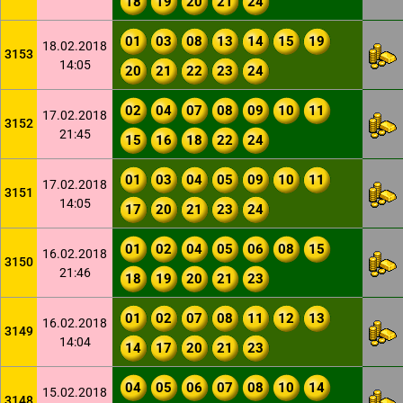
18
19
20
21
24
01
03
08
13
14
15
19
18.02.2018
3153
14:05
20
21
22
23
24
02
04
07
08
09
10
11
17.02.2018
3152
21:45
15
16
18
22
24
01
03
04
05
09
10
11
17.02.2018
3151
14:05
17
20
21
23
24
01
02
04
05
06
08
15
16.02.2018
3150
21:46
18
19
20
21
23
01
02
07
08
11
12
13
16.02.2018
3149
14:04
14
17
20
21
23
04
05
06
07
08
10
14
15.02.2018
3148