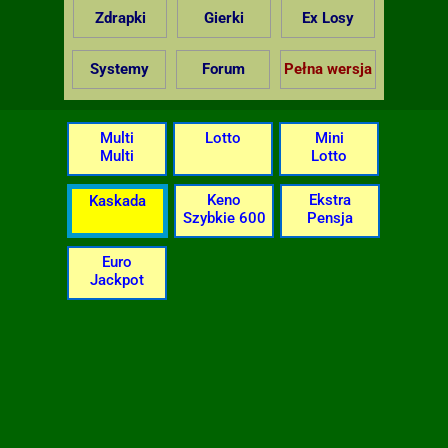
Zdrapki
Gierki
Ex Losy
Systemy
Forum
Pełna wersja
Multi
Lotto
Mini
Multi
Lotto
Keno
Ekstra
Kaskada
Szybkie 600
Pensja
Euro
Jackpot