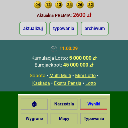
04
12
13
24
26
32
2600 zł
Aktualna PREMIA:
aktualizuj
typowania
archiwum
11:00:30
5 000 000 zł
Kumulacja Lotto:
45 000 000 zł
Eurojackpot:
Sobota
•
•
•
Multi Multi
Mini Lotto
•
•
Kaskada
Ekstra Pensja
Lotto
🏠
Narzędzia
Wyniki
Wygrane
Mapy
Typowania