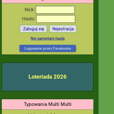
Nick:
Hasło:
Zaloguj się
Rejestracja
Nie pamiętam hasła
Logowanie przez Facebooka
Loteriada 2026
Typowania Multi Multi