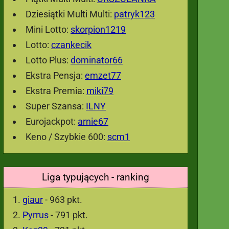
Dziesiątki Multi Multi:
patryk123
Mini Lotto:
skorpion1219
Lotto:
czankecik
Lotto Plus:
dominator66
Ekstra Pensja:
emzet77
Ekstra Premia:
miki79
Super Szansa:
ILNY
Eurojackpot:
arnie67
Keno / Szybkie 600:
scm1
Liga typujących - ranking
giaur
- 963 pkt.
Pyrrus
- 791 pkt.