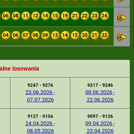
06
08
11
12
14
15
19
21
22
23
24
04
06
07
08
09
13
14
15
20
21
22
alne losowania
9247 - 9276
9217 - 9246
23.06.2026 -
08.06.2026 -
07.07.2026
22.06.2026
9127 - 9156
9097 - 9126
24.04.2026 -
09.04.2026 -
08.05.2026
23.04.2026