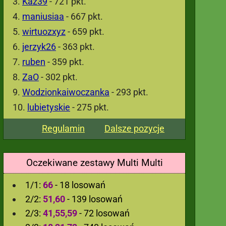
Kaz39
- 721 pkt.
maniusiaa
- 667 pkt.
wirtuozxyz
- 659 pkt.
jerzyk26
- 363 pkt.
ruben
- 359 pkt.
ZaO
- 302 pkt.
Wodzionkaiwoczanka
- 293 pkt.
lubietyskie
- 275 pkt.
Regulamin
Dalsze pozycje
Oczekiwane zestawy Multi Multi
1/1:
66
- 18 losowań
2/2:
51,60
- 139 losowań
2/3:
41,55,59
- 72 losowań