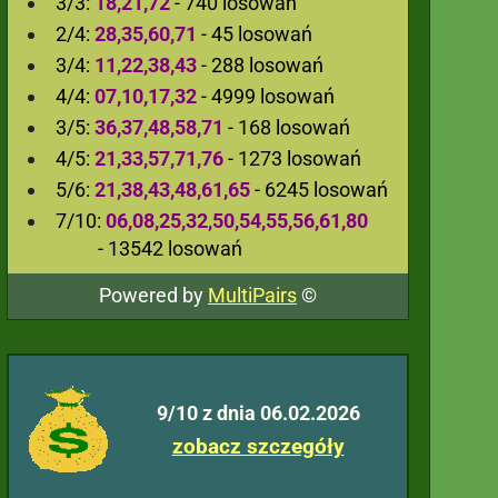
3/3:
18,21,72
- 740 losowań
2/4:
28,35,60,71
- 45 losowań
3/4:
11,22,38,43
- 288 losowań
4/4:
07,10,17,32
- 4999 losowań
3/5:
36,37,48,58,71
- 168 losowań
4/5:
21,33,57,71,76
- 1273 losowań
5/6:
21,38,43,48,61,65
- 6245 losowań
7/10:
06,08,25,32,50,54,55,56,61,80
- 13542 losowań
Powered by
MultiPairs
©
9/10 z dnia 06.02.2026
zobacz szczegóły