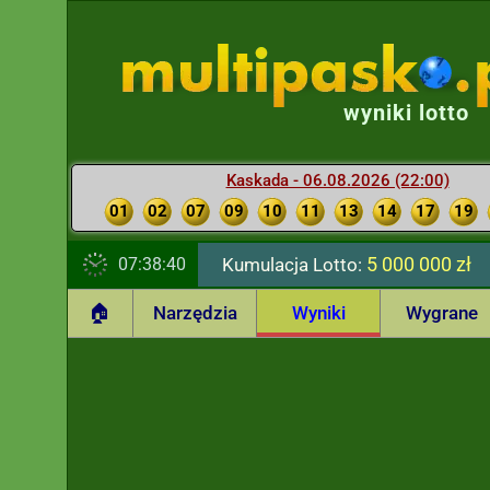
wyniki lotto
Kaskada - 06.08.2026 (22:00)
01
02
07
09
10
11
13
14
17
19
5 000 000 zł
07:38:41
Kumulacja Lotto:
🏠
Narzędzia
Wyniki
Wygrane