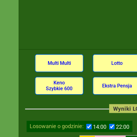
Multi Multi
Lotto
Keno
Ekstra Pensja
Szybkie 600
Wyniki 
Losowanie o godzinie:
14:00
22:00