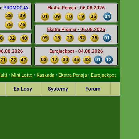
a:
PROMOCJA
Ekstra Pensja - 06.08.2026
38
39
01
09
10
19
35
04
75
76
Ekstra Premia - 06.08.2026
09
15
23
32
35
01
8
32
40
 06.08.2026
Eurojackpot - 04.08.2026
03
17
30
35
43
01
12
21
22
47
•
•
•
•
ulti
Mini Lotto
Kaskada
Ekstra Pensja
Eurojackpot
Ex Losy
Systemy
Forum