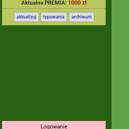
1000 zł
Aktualna PREMIA:
aktualizuj
typowania
archiwum
Logowanie