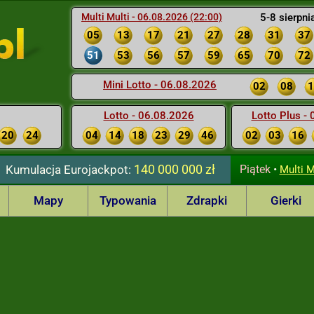
Multi Multi - 06.08.2026 (22:00)
5-8 sierpni
05
13
17
21
27
28
31
37
51
53
56
57
59
65
70
72
Mini Lotto - 06.08.2026
02
08
1
Lotto - 06.08.2026
Lotto Plus -
20
24
04
14
18
23
29
46
02
03
16
140 000 000 zł
Kumulacja
Eurojackpot:
Piątek
•
Multi M
Mapy
Typowania
Zdrapki
Gierki