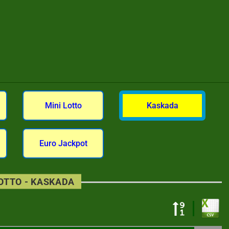
Mini Lotto
Kaskada
Euro Jackpot
LOTTO - KASKADA