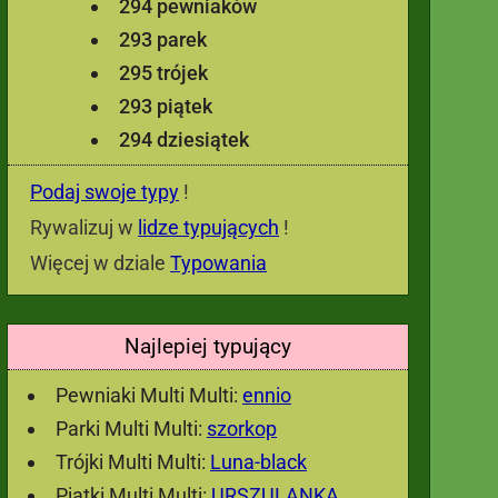
294 pewniaków
293 parek
295 trójek
293 piątek
294 dziesiątek
Podaj swoje typy
!
Rywalizuj w
lidze typujących
!
Więcej w dziale
Typowania
Najlepiej typujący
Pewniaki Multi Multi:
ennio
Parki Multi Multi:
szorkop
Trójki Multi Multi:
Luna-black
Piątki Multi Multi:
URSZULANKA