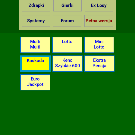
Zdrapki
Gierki
Ex Losy
Systemy
Forum
Pełna wersja
Multi
Lotto
Mini
Multi
Lotto
Keno
Ekstra
Kaskada
Szybkie 600
Pensja
Euro
Jackpot