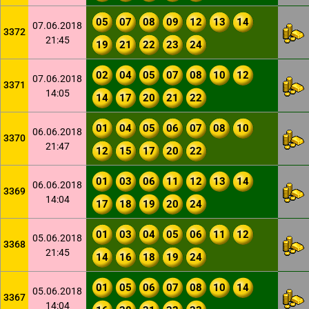
05
07
08
09
12
13
14
07.06.2018
3372
21:45
19
21
22
23
24
02
04
05
07
08
10
12
07.06.2018
3371
14:05
14
17
20
21
22
01
04
05
06
07
08
10
06.06.2018
3370
21:47
12
15
17
20
22
01
03
06
11
12
13
14
06.06.2018
3369
14:04
17
18
19
20
24
01
03
04
05
06
11
12
05.06.2018
3368
21:45
14
16
18
19
24
01
05
06
07
08
10
14
05.06.2018
3367
14:04