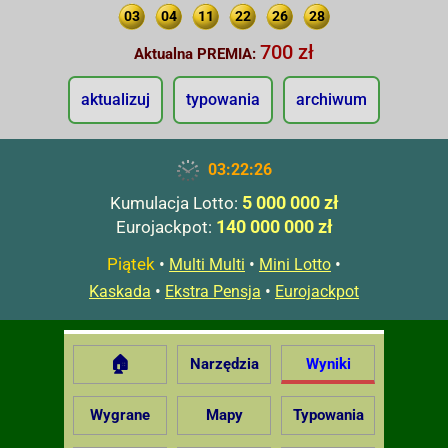
03
04
11
22
26
28
700 zł
Aktualna PREMIA:
aktualizuj
typowania
archiwum
03:22:27
5 000 000 zł
Kumulacja Lotto:
140 000 000 zł
Eurojackpot:
Piątek
•
•
•
Multi Multi
Mini Lotto
•
•
Kaskada
Ekstra Pensja
Eurojackpot
🏠
Narzędzia
Wyniki
Wygrane
Mapy
Typowania