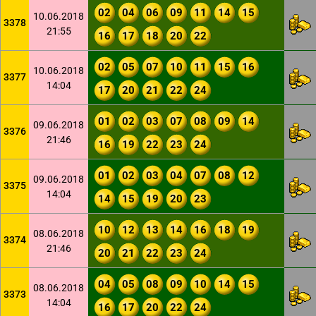
02
04
06
09
11
14
15
10.06.2018
3378
21:55
16
17
18
20
22
02
05
07
10
11
15
16
10.06.2018
3377
14:04
17
20
21
22
24
01
02
03
07
08
09
14
09.06.2018
3376
21:46
16
19
22
23
24
01
02
03
04
07
08
12
09.06.2018
3375
14:04
14
15
19
20
23
10
12
13
14
16
18
19
08.06.2018
3374
21:46
20
21
22
23
24
04
05
08
09
10
14
15
08.06.2018
3373
14:04
16
17
20
22
24