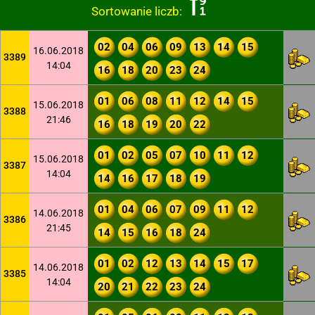
Sortowanie liczb:
02
04
06
09
13
14
15
16.06.2018
3389
14:04
16
18
20
23
24
01
06
08
11
12
14
15
15.06.2018
3388
21:46
16
18
19
20
22
01
02
05
07
10
11
12
15.06.2018
3387
14:04
14
16
17
18
19
01
04
06
07
09
11
12
14.06.2018
3386
21:45
14
15
16
18
24
01
02
12
13
14
15
17
14.06.2018
3385
14:04
20
21
22
23
24