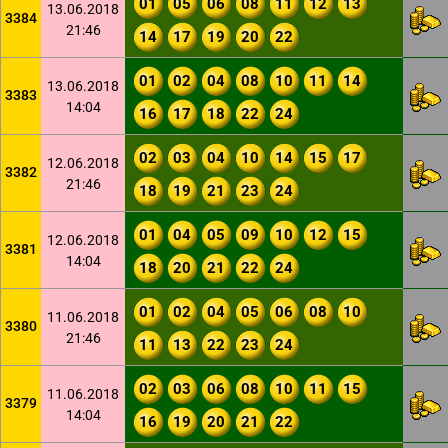
01
05
06
08
11
12
13
13.06.2018
3384
21:46
14
17
19
20
22
01
02
04
08
10
11
14
13.06.2018
3383
14:04
16
17
18
22
24
02
03
04
10
14
15
17
12.06.2018
3382
21:46
18
19
21
23
24
01
04
05
09
10
12
15
12.06.2018
3381
14:04
18
20
21
22
24
01
02
04
05
06
08
10
11.06.2018
3380
21:46
11
13
22
23
24
02
03
06
08
10
11
15
11.06.2018
3379
14:04
16
19
20
21
22