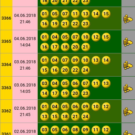
16
20
21
22
23
01
05
07
11
13
14
15
04.06.2018
3366
21:46
16
19
21
22
23
01
04
05
07
10
12
15
04.06.2018
3365
14:04
16
17
18
20
21
01
04
07
09
10
13
14
03.06.2018
3364
21:46
15
16
20
22
24
03
04
05
06
07
11
13
03.06.2018
3363
14:05
14
17
19
20
23
01
04
05
06
09
10
12
02.06.2018
3362
21:45
13
15
18
21
24
03
05
06
08
09
11
12
02.06.2018
3361