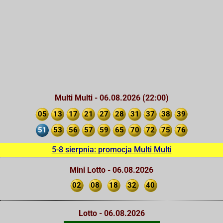
Multi Multi - 06.08.2026 (22:00)
05
13
17
21
27
28
31
37
38
39
51
53
56
57
59
65
70
72
75
76
5-8 sierpnia: promocja Multi Multi
Mini Lotto - 06.08.2026
02
08
18
32
40
Lotto - 06.08.2026