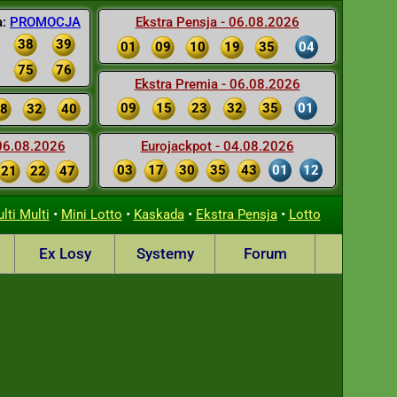
a:
PROMOCJA
Ekstra Pensja - 06.08.2026
38
39
01
09
10
19
35
04
75
76
Ekstra Premia - 06.08.2026
09
15
23
32
35
01
8
32
40
 06.08.2026
Eurojackpot - 04.08.2026
03
17
30
35
43
01
12
21
22
47
•
•
•
•
lti Multi
Mini Lotto
Kaskada
Ekstra Pensja
Lotto
Ex Losy
Systemy
Forum