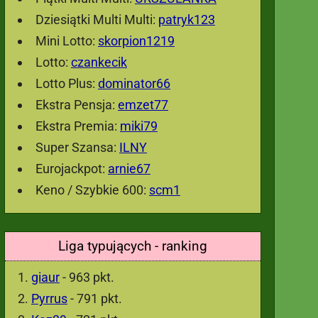
Dziesiątki Multi Multi:
patryk123
Mini Lotto:
skorpion1219
Lotto:
czankecik
Lotto Plus:
dominator66
Ekstra Pensja:
emzet77
Ekstra Premia:
miki79
Super Szansa:
ILNY
Eurojackpot:
arnie67
Keno / Szybkie 600:
scm1
Liga typujących - ranking
giaur
- 963 pkt.
Pyrrus
- 791 pkt.