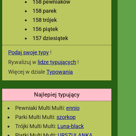
158 pewniaków
158 parek
158 trójek
156 piątek
157 dziesiątek
Podaj swoje typy
!
Rywalizuj w
lidze typujących
!
Więcej w dziale
Typowania
Najlepiej typujący
Pewniaki Multi Multi:
ennio
Parki Multi Multi:
szorkop
Trójki Multi Multi:
Luna-black
Piątki Multi Multi:
URSZULANKA