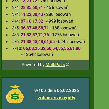
3/3:
18,21,72
- 740 losowań
2/4:
28,35,60,71
- 45 losowań
3/4:
11,22,38,43
- 288 losowań
4/4:
07,10,17,32
- 4999 losowań
3/5:
36,37,48,58,71
- 168 losowań
4/5:
21,33,57,71,76
- 1273 losowań
5/6:
21,38,43,48,61,65
- 6245 losowań
7/10:
06,08,25,32,50,54,55,56,61,80
- 13542 losowań
Powered by
MultiPairs
©
9/10 z dnia 06.02.2026
zobacz szczegóły