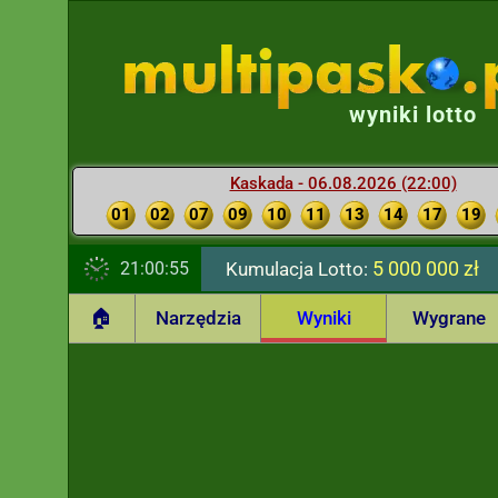
wyniki lotto
Kaskada - 06.08.2026 (22:00)
01
02
07
09
10
11
13
14
17
19
5 000 000 zł
21:00:56
Kumulacja Lotto:
🏠
Narzędzia
Wyniki
Wygrane