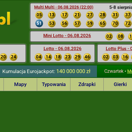
Multi Multi - 06.08.2026 (22:00)
5-8 sierpni
05
13
17
21
27
28
31
37
51
53
56
57
59
65
70
72
Mini Lotto - 06.08.2026
02
08
1
Lotto - 06.08.2026
Lotto Plus -
20
24
04
14
18
23
29
46
02
03
16
140 000 000 zł
Kumulacja
Eurojackpot:
Czwartek
•
Mu
Mapy
Typowania
Zdrapki
Gierki