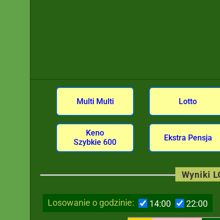
Multi Multi
Lotto
Keno
Ekstra Pensja
Szybkie 600
Wyniki 
Losowanie o godzinie:
14:00
22:00