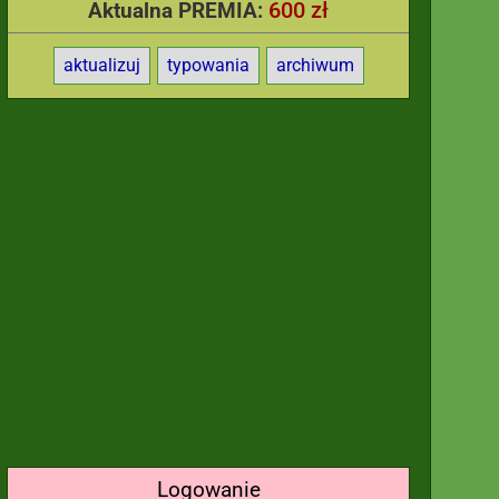
600 zł
Aktualna PREMIA:
aktualizuj
typowania
archiwum
Logowanie