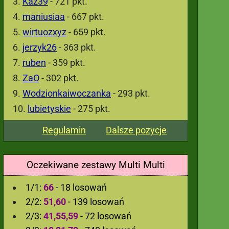
Kaz39
- 721 pkt.
maniusiaa
- 667 pkt.
wirtuozxyz
- 659 pkt.
jerzyk26
- 363 pkt.
ruben
- 359 pkt.
ZaO
- 302 pkt.
Wodzionkaiwoczanka
- 293 pkt.
lubietyskie
- 275 pkt.
Regulamin
Dalsze pozycje
Oczekiwane zestawy Multi Multi
1/1:
66
- 18 losowań
2/2:
51,60
- 139 losowań
2/3:
41,55,59
- 72 losowań