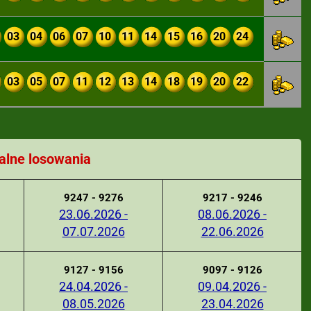
03
04
06
07
10
11
14
15
16
20
24
03
05
07
11
12
13
14
18
19
20
22
alne losowania
9247 - 9276
9217 - 9246
23.06.2026 -
08.06.2026 -
07.07.2026
22.06.2026
9127 - 9156
9097 - 9126
24.04.2026 -
09.04.2026 -
08.05.2026
23.04.2026