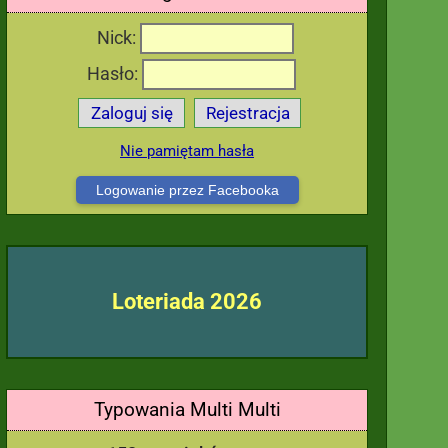
Nick:
Hasło:
Zaloguj się
Rejestracja
Nie pamiętam hasła
Logowanie przez Facebooka
Loteriada 2026
Typowania Multi Multi