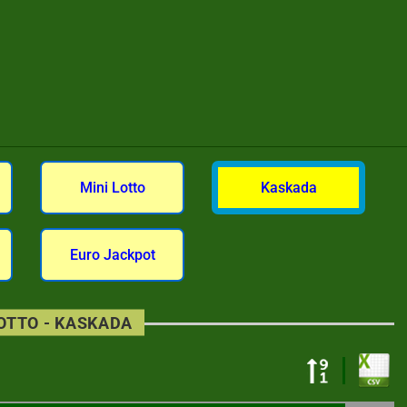
Mini Lotto
Kaskada
Euro Jackpot
LOTTO - KASKADA