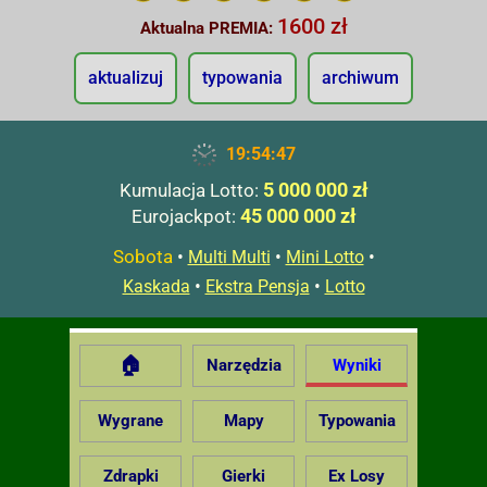
1600 zł
Aktualna PREMIA:
aktualizuj
typowania
archiwum
19:54:48
5 000 000 zł
Kumulacja Lotto:
45 000 000 zł
Eurojackpot:
Sobota
•
•
•
Multi Multi
Mini Lotto
•
•
Kaskada
Ekstra Pensja
Lotto
🏠
Narzędzia
Wyniki
Wygrane
Mapy
Typowania
Zdrapki
Gierki
Ex Losy