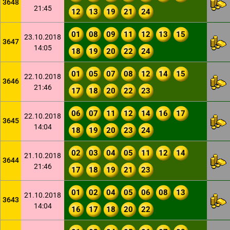
3648
21:45
12
13
19
21
24
01
08
09
11
12
13
15
23.10.2018
3647
14:05
18
19
20
22
24
01
05
07
08
12
14
15
22.10.2018
3646
21:46
17
18
20
22
23
06
07
11
12
14
16
17
22.10.2018
3645
14:04
18
19
20
23
24
02
03
04
05
11
12
14
21.10.2018
3644
21:46
17
18
19
21
23
01
02
04
05
06
08
13
21.10.2018
3643
14:04
16
17
18
20
22