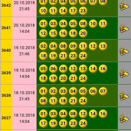
01
02
04
05
06
07
08
20.10.2018
3642
21:45
10
11
14
17
23
01
03
04
05
08
10
11
20.10.2018
3641
14:04
12
15
16
18
20
02
04
08
09
11
12
13
19.10.2018
3640
21:46
18
19
21
23
24
05
06
08
12
13
14
16
19.10.2018
3639
14:04
18
19
20
21
24
01
02
03
04
05
06
07
18.10.2018
3638
21:45
08
11
18
21
24
01
03
04
08
12
14
16
18.10.2018
3637
14:04
17
19
21
23
24