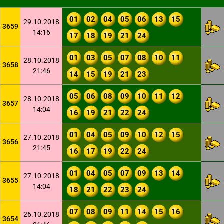
01
02
04
05
06
13
15
29.10.2018
3659
14:16
17
18
19
21
24
01
03
05
07
08
10
11
28.10.2018
3658
21:46
14
15
19
21
23
05
06
08
09
10
11
12
28.10.2018
3657
14:04
16
19
21
22
24
01
04
05
09
10
12
15
27.10.2018
3656
21:45
16
17
19
22
24
01
04
05
07
09
13
14
27.10.2018
3655
14:04
18
21
22
23
24
07
08
09
11
14
15
16
26.10.2018
3654