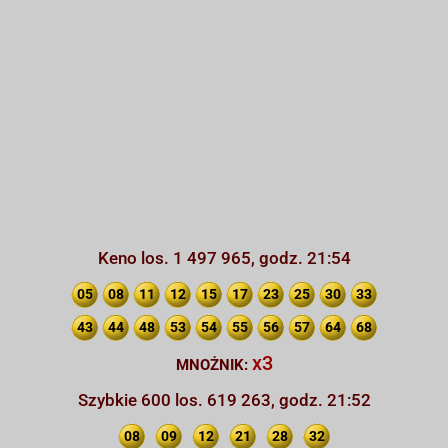
Keno los. 1 497 965, godz. 21:54
05
08
11
12
15
17
23
25
30
33
43
44
48
53
54
55
56
57
64
68
x3
MNOŻNIK:
Szybkie 600 los. 619 263, godz. 21:52
08
09
12
21
28
32