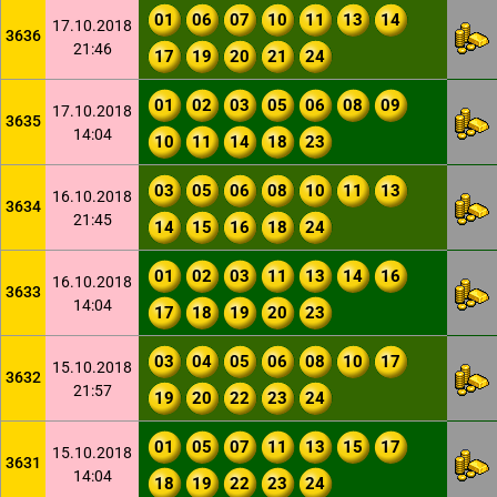
01
06
07
10
11
13
14
17.10.2018
3636
21:46
17
19
20
21
24
01
02
03
05
06
08
09
17.10.2018
3635
14:04
10
11
14
18
23
03
05
06
08
10
11
13
16.10.2018
3634
21:45
14
15
16
18
24
01
02
03
11
13
14
16
16.10.2018
3633
14:04
17
18
19
20
23
03
04
05
06
08
10
17
15.10.2018
3632
21:57
19
20
22
23
24
01
05
07
11
13
15
17
15.10.2018
3631
14:04
18
19
22
23
24