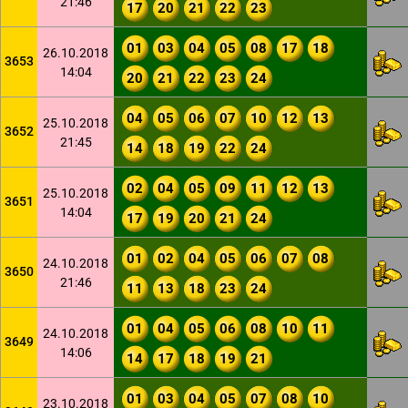
21:46
17
20
21
22
23
01
03
04
05
08
17
18
26.10.2018
3653
14:04
20
21
22
23
24
04
05
06
07
10
12
13
25.10.2018
3652
21:45
14
18
19
22
24
02
04
05
09
11
12
13
25.10.2018
3651
14:04
17
19
20
21
24
01
02
04
05
06
07
08
24.10.2018
3650
21:46
11
13
18
23
24
01
04
05
06
08
10
11
24.10.2018
3649
14:06
14
17
18
19
21
01
03
04
05
07
08
10
23.10.2018