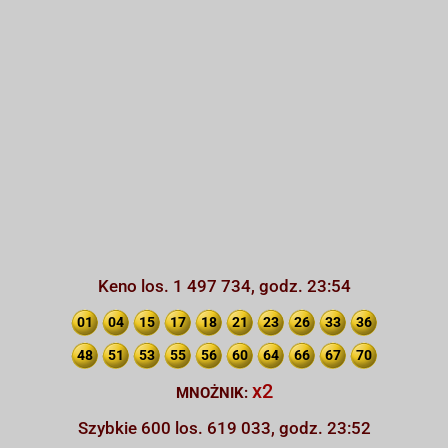
Keno los. 1 497 734, godz. 23:54
01
04
15
17
18
21
23
26
33
36
48
51
53
55
56
60
64
66
67
70
x2
MNOŻNIK:
Szybkie 600 los. 619 033, godz. 23:52