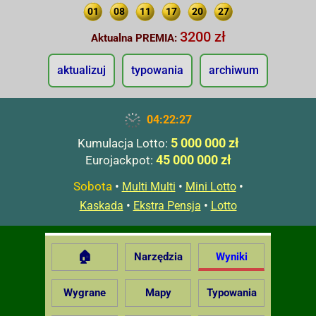
01
08
11
17
20
27
3200 zł
Aktualna PREMIA:
aktualizuj
typowania
archiwum
04:22:28
5 000 000 zł
Kumulacja Lotto:
45 000 000 zł
Eurojackpot:
Sobota
•
•
•
Multi Multi
Mini Lotto
•
•
Kaskada
Ekstra Pensja
Lotto
🏠
Narzędzia
Wyniki
Wygrane
Mapy
Typowania