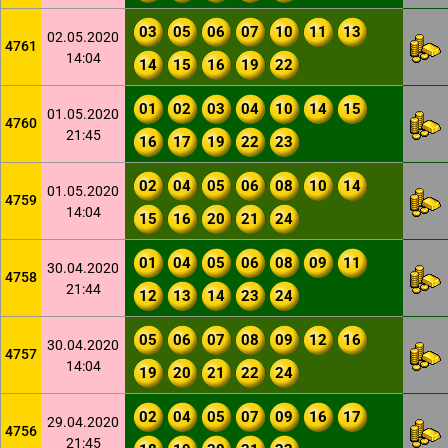
03
05
06
07
10
11
13
02.05.2020
4761
14:04
14
15
16
19
22
01
02
03
04
10
14
15
01.05.2020
4760
21:45
16
17
19
22
23
02
04
05
06
08
10
14
01.05.2020
4759
14:04
15
16
20
21
24
01
04
05
06
08
09
11
30.04.2020
4758
21:44
12
13
14
23
24
05
06
07
08
09
12
16
30.04.2020
4757
14:04
19
20
21
22
24
02
04
05
07
09
16
17
29.04.2020
4756
21:45