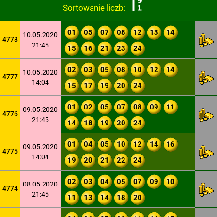
Sortowanie liczb:
01
05
07
08
12
13
14
10.05.2020
4778
21:45
15
16
21
23
24
02
03
05
08
10
12
14
10.05.2020
4777
14:04
15
17
19
20
24
01
02
05
07
08
09
11
09.05.2020
4776
21:45
14
18
19
20
24
01
04
05
10
12
14
16
09.05.2020
4775
14:04
19
20
21
22
24
02
03
04
05
07
09
10
08.05.2020
4774
21:45
11
13
14
18
20