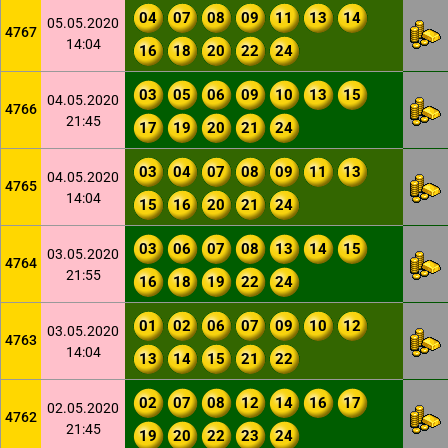
04
07
08
09
11
13
14
05.05.2020
4767
14:04
16
18
20
22
24
03
05
06
09
10
13
15
04.05.2020
4766
21:45
17
19
20
21
24
03
04
07
08
09
11
13
04.05.2020
4765
14:04
15
16
20
21
24
03
06
07
08
13
14
15
03.05.2020
4764
21:55
16
18
19
22
24
01
02
06
07
09
10
12
03.05.2020
4763
14:04
13
14
15
21
22
02
07
08
12
14
16
17
02.05.2020
4762
21:45
19
20
22
23
24