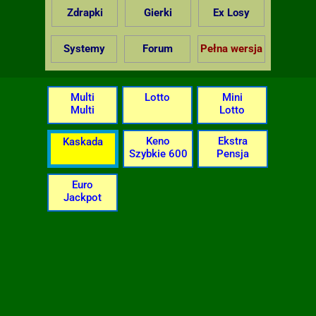
Zdrapki
Gierki
Ex Losy
Systemy
Forum
Pełna wersja
Multi
Lotto
Mini
Multi
Lotto
Keno
Ekstra
Kaskada
Szybkie 600
Pensja
Euro
Jackpot