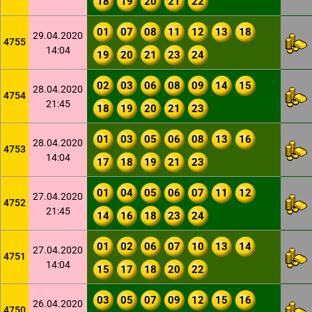
18
19
20
21
22
01
07
08
11
12
13
18
29.04.2020
4755
14:04
19
20
21
23
24
02
03
06
08
09
14
15
28.04.2020
4754
21:45
18
19
20
21
23
01
03
05
06
08
13
16
28.04.2020
4753
14:04
17
18
19
21
23
01
04
05
06
07
11
12
27.04.2020
4752
21:45
14
16
18
23
24
01
02
06
07
10
13
14
27.04.2020
4751
14:04
15
17
18
20
22
03
05
07
09
12
15
16
26.04.2020
4750