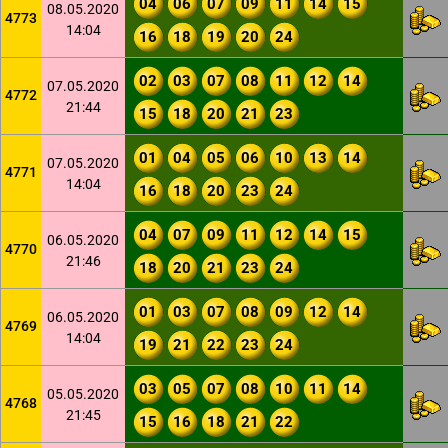
04
06
07
09
11
14
15
08.05.2020
4773
14:04
16
18
19
20
24
02
03
07
08
11
12
14
07.05.2020
4772
21:44
15
18
20
21
23
01
04
05
06
10
13
14
07.05.2020
4771
14:04
16
18
20
23
24
04
07
09
11
12
14
15
06.05.2020
4770
21:46
18
20
21
23
24
01
03
07
08
09
12
14
06.05.2020
4769
14:04
19
21
22
23
24
03
05
07
08
10
11
14
05.05.2020
4768
21:45
15
16
18
21
22