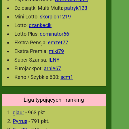
Dziesiątki Multi Multi:
patryk123
Mini Lotto:
skorpion1219
Lotto:
czankecik
Lotto Plus:
dominator66
Ekstra Pensja:
emzet77
Ekstra Premia:
miki79
Super Szansa:
ILNY
Eurojackpot:
arnie67
Keno / Szybkie 600:
scm1
Liga typujących - ranking
giaur
- 963 pkt.
Pyrrus
- 791 pkt.