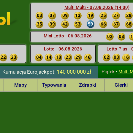
Multi Multi - 07.08.2026 (14:00)
03
07
09
13
19
25
27
28
35
39
42
53
59
66
67
68
Mini Lotto - 06.08.2026
02
08
1
Lotto - 06.08.2026
Lotto Plus -
22
23
04
14
18
23
29
46
02
03
16
140 000 000 zł
Kumulacja
Eurojackpot:
Piątek
•
Multi M
Mapy
Typowania
Zdrapki
Gierki