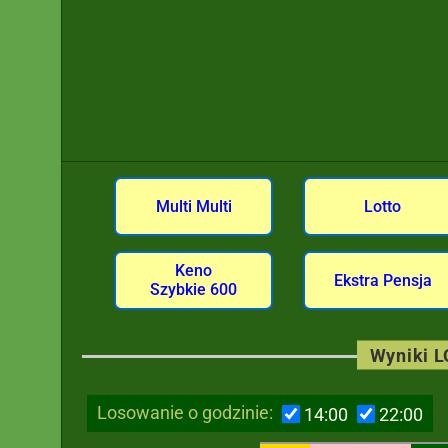
Multi Multi
Lotto
Keno
Ekstra Pensja
Szybkie 600
Wyniki 
Losowanie o godzinie:
14:00
22:00