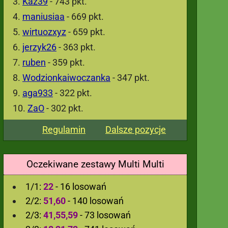
Kaz39
- 743 pkt.
maniusiaa
- 669 pkt.
wirtuozxyz
- 659 pkt.
jerzyk26
- 363 pkt.
ruben
- 359 pkt.
Wodzionkaiwoczanka
- 347 pkt.
aga933
- 322 pkt.
ZaO
- 302 pkt.
Regulamin
Dalsze pozycje
Oczekiwane zestawy Multi Multi
1/1:
22
- 16 losowań
2/2:
51,60
- 140 losowań
2/3:
41,55,59
- 73 losowań