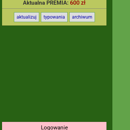
600 zł
Aktualna PREMIA:
aktualizuj
typowania
archiwum
Logowanie