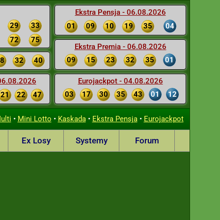
Ekstra Pensja - 06.08.2026
29
33
01
09
10
19
35
04
72
75
Ekstra Premia - 06.08.2026
09
15
23
32
35
01
8
32
40
 06.08.2026
Eurojackpot - 04.08.2026
03
17
30
35
43
01
12
21
22
47
•
•
•
•
ulti
Mini Lotto
Kaskada
Ekstra Pensja
Eurojackpot
Ex Losy
Systemy
Forum