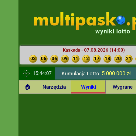
wyniki lotto
Kaskada - 07.08.2026 (14:00)
03
05
06
09
11
12
17
18
20
21
5 000 000 zł
15:44:08
Kumulacja Lotto:
🏠
Narzędzia
Wyniki
Wygrane