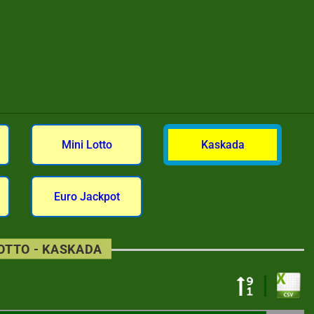
Mini Lotto
Kaskada
Euro Jackpot
LOTTO - KASKADA