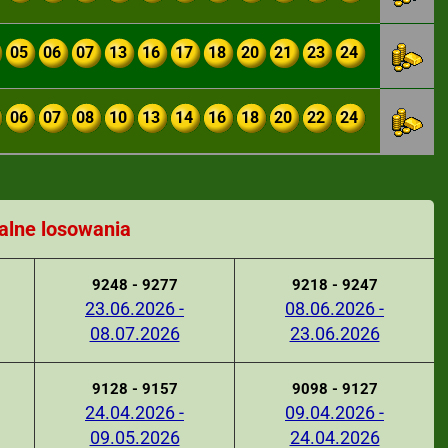
05
06
07
13
16
17
18
20
21
23
24
06
07
08
10
13
14
16
18
20
22
24
alne losowania
9248 - 9277
9218 - 9247
23.06.2026 -
08.06.2026 -
08.07.2026
23.06.2026
9128 - 9157
9098 - 9127
24.04.2026 -
09.04.2026 -
09.05.2026
24.04.2026