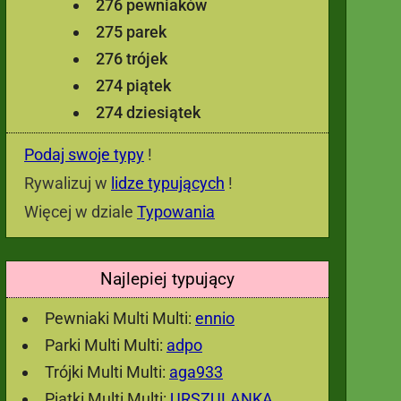
276 pewniaków
275 parek
276 trójek
274 piątek
274 dziesiątek
Podaj swoje typy
!
Rywalizuj w
lidze typujących
!
Więcej w dziale
Typowania
Najlepiej typujący
Pewniaki Multi Multi:
ennio
Parki Multi Multi:
adpo
Trójki Multi Multi:
aga933
Piątki Multi Multi:
URSZULANKA