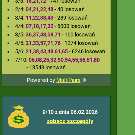
3/3:
18,21,72
- 741 losowań
2/4:
04,21,22,48
- 40 losowań
3/4:
11,22,38,43
- 289 losowań
4/4:
07,10,17,32
- 5000 losowań
3/5:
36,37,48,58,71
- 169 losowań
4/5:
21,33,57,71,76
- 1274 losowań
5/6:
21,38,43,48,61,65
- 6246 losowań
7/10:
06,08,25,32,50,54,55,56,61,80
- 13543 losowań
Powered by
MultiPairs
©
9/10 z dnia 06.02.2026
zobacz szczegóły