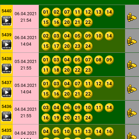
5440
01
02
07
11
12
13
14
06.04.2021
21:54
15
16
20
21
22
5439
02
03
04
05
09
10
14
06.04.2021
14:04
15
17
20
23
24
5438
01
03
04
05
07
08
09
05.04.2021
21:55
11
18
20
22
23
5437
01
03
04
07
11
12
14
05.04.2021
14:04
15
16
20
21
22
5436
03
04
06
09
10
11
14
04.04.2021
21:55
16
19
20
21
24
5435
04
05
10
11
13
14
16
04.04.2021