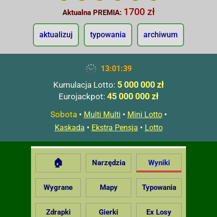
1700 zł
Aktualna PREMIA:
aktualizuj
typowania
archiwum
13:01:40
5 000 000 zł
Kumulacja Lotto:
45 000 000 zł
Eurojackpot:
Sobota
•
•
•
Multi Multi
Mini Lotto
•
•
Kaskada
Ekstra Pensja
Lotto
🏠
Narzędzia
Wyniki
Wygrane
Mapy
Typowania
Zdrapki
Gierki
Ex Losy