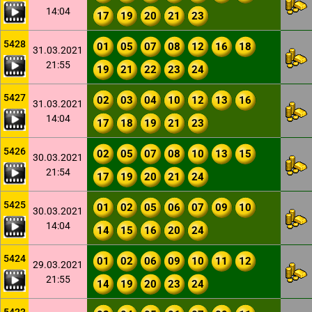
14:04
17
19
20
21
23
5428
01
05
07
08
12
16
18
31.03.2021
21:55
19
21
22
23
24
5427
02
03
04
10
12
13
16
31.03.2021
14:04
17
18
19
21
23
5426
02
05
07
08
10
13
15
30.03.2021
21:54
17
19
20
21
24
5425
01
02
05
06
07
09
10
30.03.2021
14:04
14
15
16
20
24
5424
01
02
06
09
10
11
12
29.03.2021
21:55
14
19
20
23
24