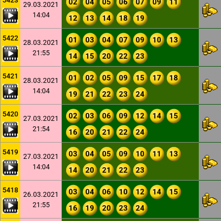
5423
02
04
05
06
07
09
11
29.03.2021
14:04
12
13
14
18
19
5422
01
03
04
07
09
10
13
28.03.2021
21:55
14
15
20
22
23
5421
01
02
05
09
15
17
18
28.03.2021
14:04
19
21
22
23
24
5420
02
03
06
09
12
14
15
27.03.2021
21:54
16
20
21
22
24
5419
03
04
05
09
10
11
13
27.03.2021
14:04
14
20
21
22
23
5418
03
04
06
10
12
14
15
26.03.2021
21:55
16
19
20
23
24