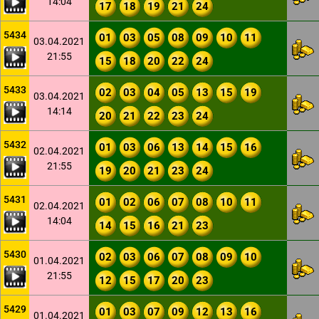
14:04
17
18
19
21
24
5434
01
03
05
08
09
10
11
03.04.2021
21:55
15
18
20
22
24
5433
02
03
04
05
13
15
19
03.04.2021
14:14
20
21
22
23
24
5432
01
03
06
13
14
15
16
02.04.2021
21:55
19
20
21
23
24
5431
01
02
06
07
08
10
11
02.04.2021
14:04
14
15
16
21
23
5430
02
03
06
07
08
09
10
01.04.2021
21:55
12
15
17
20
23
5429
01
03
07
09
12
13
16
01.04.2021