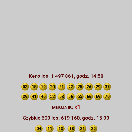
Keno los. 1 497 861, godz. 14:58
03
15
19
20
21
22
25
26
29
37
39
41
46
52
53
56
65
66
69
70
x1
MNOŻNIK:
Szybkie 600 los. 619 160, godz. 15:00
04
11
13
18
21
25