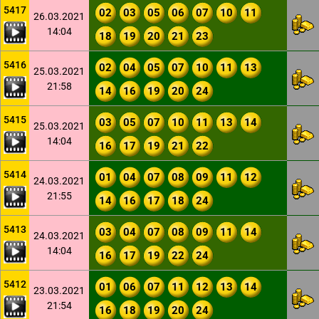
5417
02
03
05
06
07
10
11
26.03.2021
14:04
18
19
20
21
23
5416
02
04
05
07
10
11
13
25.03.2021
21:58
14
16
19
20
24
5415
03
05
07
10
11
13
14
25.03.2021
14:04
16
17
19
21
22
5414
01
04
07
08
09
11
12
24.03.2021
21:55
14
16
17
18
24
5413
03
04
07
08
09
11
14
24.03.2021
14:04
16
17
19
22
24
5412
01
06
07
11
12
13
14
23.03.2021
21:54
16
18
19
20
24