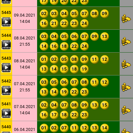
17
19
20
22
23
5445
02
03
04
05
07
08
09
09.04.2021
14:04
16
21
22
23
24
5444
03
04
05
06
07
09
13
08.04.2021
21:55
14
16
18
22
24
5443
01
02
05
08
09
11
12
08.04.2021
14:04
13
14
15
18
19
5442
03
05
06
07
08
11
12
07.04.2021
21:55
13
14
19
22
23
5441
02
04
07
08
09
13
15
07.04.2021
14:04
16
17
18
22
23
5440
01
02
07
11
12
13
14
06.04.2021