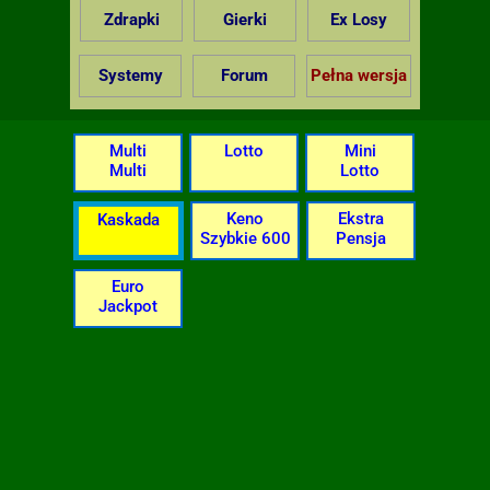
Zdrapki
Gierki
Ex Losy
Systemy
Forum
Pełna wersja
Multi
Lotto
Mini
Multi
Lotto
Keno
Ekstra
Kaskada
Szybkie 600
Pensja
Euro
Jackpot