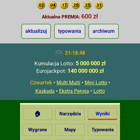
02
04
17
20
25
31
600 zł
Aktualna PREMIA:
aktualizuj
typowania
archiwum
21:18:49
5 000 000 zł
Kumulacja Lotto:
140 000 000 zł
Eurojackpot:
Czwartek
•
•
•
Multi Multi
Mini Lotto
•
•
Kaskada
Ekstra Pensja
Lotto
🏠
Narzędzia
Wyniki
Wygrane
Mapy
Typowania