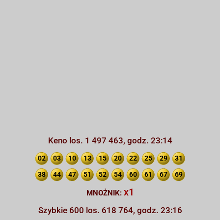
Keno los. 1 497 463, godz. 23:14
02
03
10
13
15
20
22
25
29
31
38
44
47
51
52
54
60
61
67
69
x1
MNOŻNIK:
Szybkie 600 los. 618 764, godz. 23:16