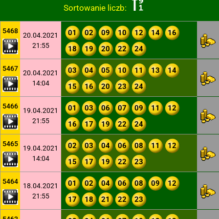
Sortowanie liczb:
5468
01
02
09
10
12
14
16
20.04.2021
21:55
18
19
20
22
24
5467
03
04
05
10
11
13
14
20.04.2021
14:04
15
16
20
23
24
5466
01
03
06
07
09
11
12
19.04.2021
21:55
16
17
19
22
24
5465
02
03
04
06
08
11
12
19.04.2021
14:04
15
17
19
22
23
5464
01
02
04
06
08
09
12
18.04.2021
21:55
17
18
21
22
23