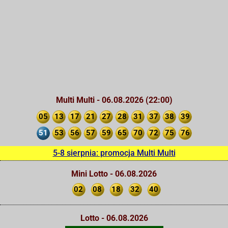
Multi Multi - 06.08.2026 (22:00)
05
13
17
21
27
28
31
37
38
39
51
53
56
57
59
65
70
72
75
76
5-8 sierpnia: promocja Multi Multi
Mini Lotto - 06.08.2026
02
08
18
32
40
Lotto - 06.08.2026