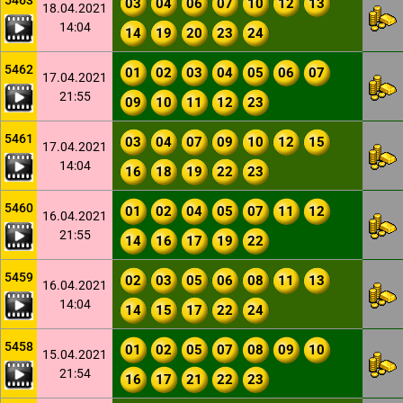
5463
03
04
06
07
10
12
13
18.04.2021
14:04
14
19
20
23
24
5462
01
02
03
04
05
06
07
17.04.2021
21:55
09
10
11
12
23
5461
03
04
07
09
10
12
15
17.04.2021
14:04
16
18
19
22
23
5460
01
02
04
05
07
11
12
16.04.2021
21:55
14
16
17
19
22
5459
02
03
05
06
08
11
13
16.04.2021
14:04
14
15
17
22
24
5458
01
02
05
07
08
09
10
15.04.2021
21:54
16
17
21
22
23