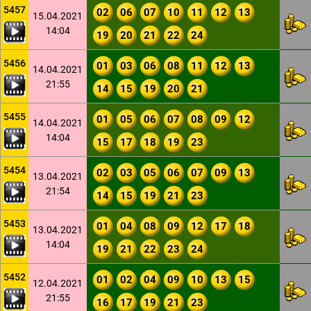
5457
02
06
07
10
11
12
13
15.04.2021
14:04
19
20
21
22
24
5456
01
03
06
08
11
12
13
14.04.2021
21:55
14
15
19
20
21
5455
01
05
06
07
08
09
12
14.04.2021
14:04
15
17
18
19
23
5454
02
03
05
06
07
09
13
13.04.2021
21:54
14
15
19
21
23
5453
01
04
08
09
12
17
18
13.04.2021
14:04
19
21
22
23
24
5452
01
02
04
09
10
13
15
12.04.2021
21:55
16
17
19
21
23