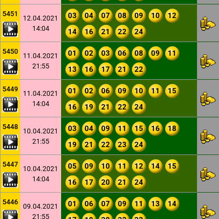
5451
03
04
07
08
09
10
12
12.04.2021
14:04
14
16
21
22
24
5450
01
02
03
06
08
09
11
11.04.2021
21:55
13
16
17
21
22
5449
01
02
06
09
10
11
15
11.04.2021
14:04
16
19
21
22
24
5448
03
04
09
11
15
16
18
10.04.2021
21:55
19
21
22
23
24
5447
05
09
10
11
12
14
15
10.04.2021
14:04
16
17
20
21
24
5446
01
06
07
09
11
13
14
09.04.2021
21:55