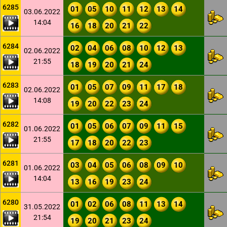
6285
01
05
10
11
12
13
14
03.06.2022
14:04
16
18
20
21
22
6284
02
04
06
08
10
12
13
02.06.2022
21:55
18
19
20
21
24
6283
01
05
07
09
11
17
18
02.06.2022
14:08
19
20
22
23
24
6282
01
05
06
07
09
11
15
01.06.2022
21:55
17
18
20
22
23
6281
03
04
05
06
08
09
10
01.06.2022
14:04
13
16
19
23
24
6280
01
02
06
08
11
13
14
31.05.2022
21:54
19
20
21
23
24