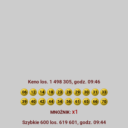
Keno los. 1 498 305, godz. 09:46
06
12
14
18
23
28
29
30
31
33
39
40
42
44
54
56
61
65
66
70
x1
MNOŻNIK:
Szybkie 600 los. 619 601, godz. 09:44