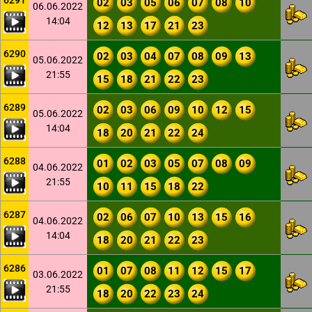
6291
02
03
05
06
07
08
10
06.06.2022
14:04
12
13
17
21
23
6290
02
03
04
07
08
09
13
05.06.2022
21:55
15
18
21
22
23
6289
02
03
06
09
10
12
15
05.06.2022
14:04
18
20
21
22
24
6288
01
02
03
05
07
08
09
04.06.2022
21:55
10
11
15
18
22
6287
02
06
07
10
13
15
16
04.06.2022
14:04
18
20
21
22
23
6286
01
07
08
11
12
15
17
03.06.2022
21:55
18
20
22
23
24