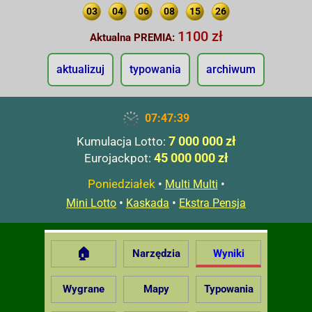
03
04
06
08
15
26
1100 zł
Aktualna PREMIA:
aktualizuj
typowania
archiwum
07:47:40
7 000 000 zł
Kumulacja Lotto:
45 000 000 zł
Eurojackpot:
Poniedziałek
•
•
Multi Multi
•
•
Mini Lotto
Kaskada
Ekstra Pensja
🏠
Narzędzia
Wyniki
Wygrane
Mapy
Typowania