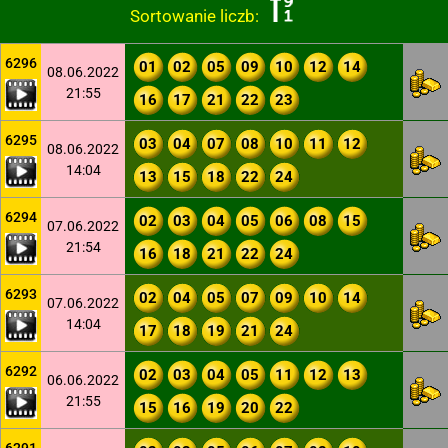
Sortowanie liczb:
6296
01
02
05
09
10
12
14
08.06.2022
21:55
16
17
21
22
23
6295
03
04
07
08
10
11
12
08.06.2022
14:04
13
15
18
22
24
6294
02
03
04
05
06
08
15
07.06.2022
21:54
16
18
21
22
24
6293
02
04
05
07
09
10
14
07.06.2022
14:04
17
18
19
21
24
6292
02
03
04
05
11
12
13
06.06.2022
21:55
15
16
19
20
22