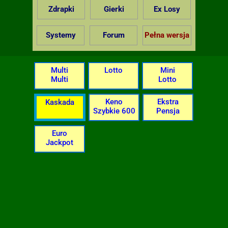
Zdrapki
Gierki
Ex Losy
Systemy
Forum
Pełna wersja
Multi
Lotto
Mini
Multi
Lotto
Keno
Ekstra
Kaskada
Szybkie 600
Pensja
Euro
Jackpot