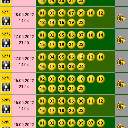
15
19
20
21
23
6273
01
03
06
07
09
10
12
28.05.2022
14:04
13
14
16
19
22
6272
01
02
05
06
07
10
14
27.05.2022
21:55
15
17
19
21
23
6271
01
04
05
06
12
13
14
27.05.2022
14:04
16
17
20
23
24
6270
02
03
08
09
10
11
13
26.05.2022
21:54
16
17
20
21
22
6269
01
03
04
06
08
11
12
26.05.2022
14:04
15
17
18
20
23
6268
01
02
03
04
05
07
09
25.05.2022