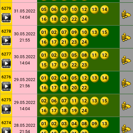
6279
05
06
09
10
12
13
14
31.05.2022
14:04
16
18
20
22
24
6278
01
02
07
09
10
13
15
30.05.2022
21:55
16
17
21
23
24
6277
01
02
03
05
08
11
12
30.05.2022
14:04
15
17
19
22
23
6276
01
02
04
05
12
13
14
29.05.2022
21:56
16
17
18
20
22
6275
02
06
07
11
12
13
15
29.05.2022
14:04
16
17
18
19
24
6274
01
02
03
04
08
09
13
28.05.2022
21:54