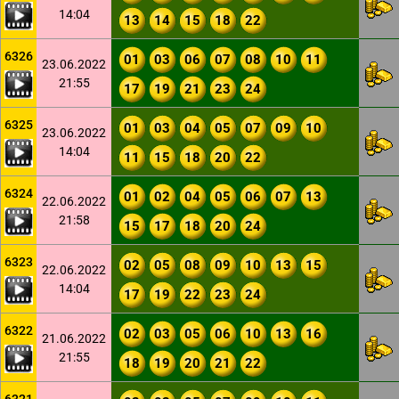
14:04
13
14
15
18
22
6326
01
03
06
07
08
10
11
23.06.2022
21:55
17
19
21
23
24
6325
01
03
04
05
07
09
10
23.06.2022
14:04
11
15
18
20
22
6324
01
02
04
05
06
07
13
22.06.2022
21:58
15
17
18
20
24
6323
02
05
08
09
10
13
15
22.06.2022
14:04
17
19
22
23
24
6322
02
03
05
06
10
13
16
21.06.2022
21:55
18
19
20
21
22