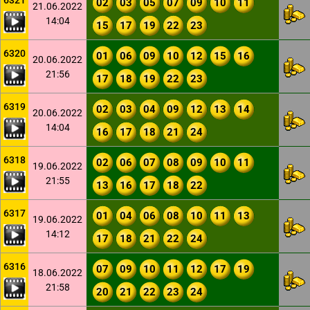
6321
02
03
05
07
09
10
11
21.06.2022
14:04
15
17
19
22
23
6320
01
06
09
10
12
15
16
20.06.2022
21:56
17
18
19
22
23
6319
02
03
04
09
12
13
14
20.06.2022
14:04
16
17
18
21
24
6318
02
06
07
08
09
10
11
19.06.2022
21:55
13
16
17
18
22
6317
01
04
06
08
10
11
13
19.06.2022
14:12
17
18
21
22
24
6316
07
09
10
11
12
17
19
18.06.2022
21:58
20
21
22
23
24