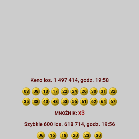
Keno los. 1 497 414, godz. 19:58
03
08
13
17
22
24
26
30
31
32
35
38
40
48
53
56
61
62
64
67
x3
MNOŻNIK:
Szybkie 600 los. 618 714, godz. 19:56
06
16
18
20
23
30