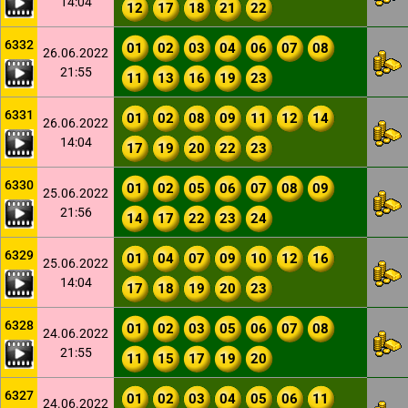
14:04
12
17
18
21
22
6332
01
02
03
04
06
07
08
26.06.2022
21:55
11
13
16
19
23
6331
01
02
08
09
11
12
14
26.06.2022
14:04
17
19
20
22
23
6330
01
02
05
06
07
08
09
25.06.2022
21:56
14
17
22
23
24
6329
01
04
07
09
10
12
16
25.06.2022
14:04
17
18
19
20
23
6328
01
02
03
05
06
07
08
24.06.2022
21:55
11
15
17
19
20
6327
01
02
03
04
05
06
11
24.06.2022