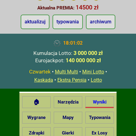
14500 zł
Aktualna PREMIA:
aktualizuj
typowania
archiwum
18:01:03
3 000 000 zł
Kumulacja Lotto:
140 000 000 zł
Eurojackpot:
Czwartek
•
•
•
Multi Multi
Mini Lotto
•
•
Kaskada
Ekstra Pensja
Lotto
🏠
Narzędzia
Wyniki
Wygrane
Mapy
Typowania
Zdrapki
Gierki
Ex Losy