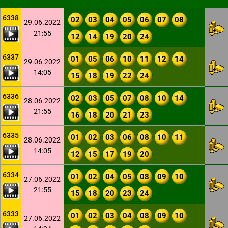
6338
02
03
04
05
06
07
08
29.06.2022
21:55
12
14
19
20
24
6337
01
05
06
10
11
12
14
29.06.2022
14:05
15
18
19
22
24
6336
02
03
05
07
08
10
14
28.06.2022
21:55
16
18
20
21
23
6335
01
02
03
06
08
10
11
28.06.2022
14:05
12
15
17
19
20
6334
01
02
04
05
08
09
10
27.06.2022
21:55
15
18
20
23
24
6333
01
02
03
04
08
09
10
27.06.2022