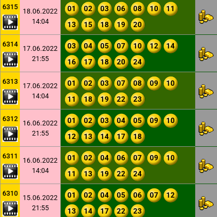
6315
01
02
03
06
08
10
11
18.06.2022
14:04
13
15
18
19
20
6314
03
04
05
07
10
12
14
17.06.2022
21:55
16
17
18
20
24
6313
01
02
03
07
08
09
10
17.06.2022
14:04
11
18
19
22
23
6312
01
02
03
04
05
09
10
16.06.2022
21:55
12
13
14
17
18
6311
01
02
04
06
07
09
10
16.06.2022
14:04
11
13
19
22
24
6310
01
02
04
05
06
07
12
15.06.2022
21:55
13
14
17
22
23