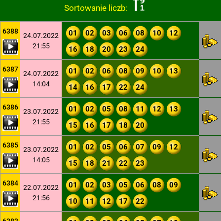
Sortowanie liczb:
6388
01
02
03
06
08
10
12
24.07.2022
21:55
16
18
20
23
24
6387
01
02
06
08
09
10
13
24.07.2022
14:04
14
16
17
22
24
6386
01
02
05
08
11
12
13
23.07.2022
21:55
15
16
17
18
20
6385
01
02
05
06
07
09
12
23.07.2022
14:05
15
18
21
22
23
6384
01
02
03
05
06
08
09
22.07.2022
21:56
10
11
12
17
22