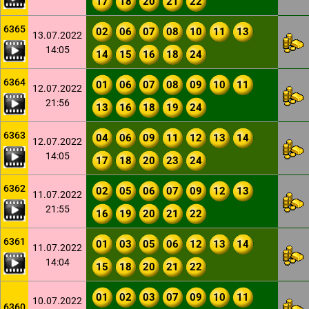
17
18
20
21
22
6365
02
06
07
08
10
11
13
13.07.2022
14:05
14
15
16
18
24
6364
01
06
07
08
09
10
11
12.07.2022
21:56
13
16
18
19
24
6363
04
06
09
11
12
13
14
12.07.2022
14:05
17
18
20
23
24
6362
02
05
06
07
09
12
13
11.07.2022
21:55
16
19
20
21
22
6361
01
03
05
06
12
13
14
11.07.2022
14:04
15
18
20
21
22
01
02
03
07
09
10
11
10.07.2022
6360