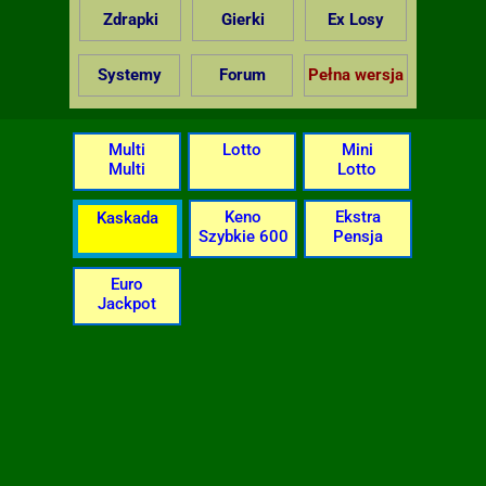
Zdrapki
Gierki
Ex Losy
Systemy
Forum
Pełna wersja
Multi
Lotto
Mini
Multi
Lotto
Keno
Ekstra
Kaskada
Szybkie 600
Pensja
Euro
Jackpot