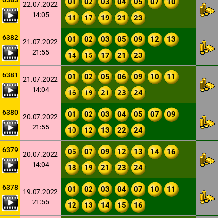
6383
01
02
03
04
05
07
10
22.07.2022
14:05
11
17
19
21
23
6382
01
02
03
05
09
12
13
21.07.2022
21:55
14
15
17
21
23
6381
01
02
05
06
09
10
11
21.07.2022
14:04
16
19
21
23
24
6380
01
02
03
04
05
07
09
20.07.2022
21:55
10
12
13
22
24
6379
05
07
09
12
13
14
16
20.07.2022
14:04
18
19
21
23
24
6378
01
02
03
04
07
10
11
19.07.2022
21:55
12
13
14
15
16