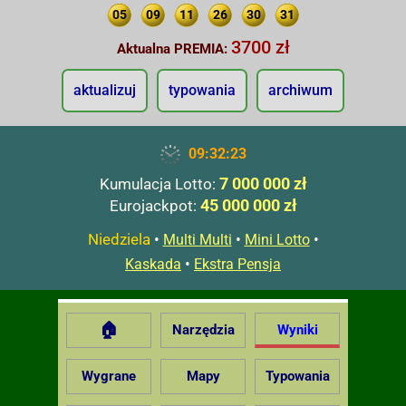
05
09
11
26
30
31
3700 zł
Aktualna PREMIA:
aktualizuj
typowania
archiwum
09:32:24
7 000 000 zł
Kumulacja Lotto:
45 000 000 zł
Eurojackpot:
Niedziela
•
•
•
Multi Multi
Mini Lotto
•
Kaskada
Ekstra Pensja
🏠
Narzędzia
Wyniki
Wygrane
Mapy
Typowania