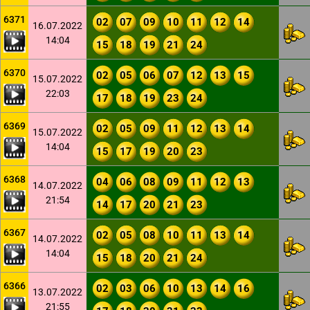
6371
02
07
09
10
11
12
14
16.07.2022
14:04
15
18
19
21
24
6370
02
05
06
07
12
13
15
15.07.2022
22:03
17
18
19
23
24
6369
02
05
09
11
12
13
14
15.07.2022
14:04
15
17
19
20
23
6368
04
06
08
09
11
12
13
14.07.2022
21:54
14
17
20
21
23
6367
02
05
08
10
11
13
14
14.07.2022
14:04
15
18
20
21
24
6366
02
03
06
10
13
14
16
13.07.2022
21:55