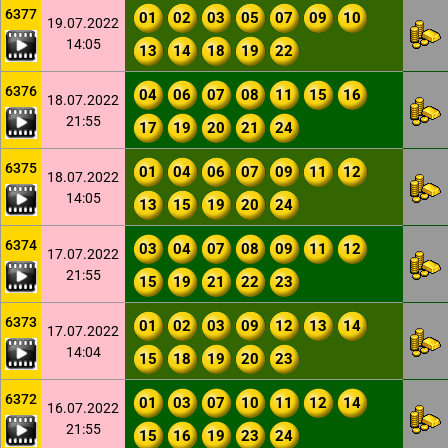
6377
01
02
03
05
07
09
10
19.07.2022
14:05
13
14
18
19
22
6376
04
06
07
08
11
15
16
18.07.2022
21:55
17
19
20
21
24
6375
01
04
06
07
09
11
12
18.07.2022
14:05
13
15
19
20
24
6374
03
04
07
08
09
11
12
17.07.2022
21:55
15
19
21
22
23
6373
01
02
03
09
12
13
14
17.07.2022
14:04
15
18
19
20
23
6372
01
03
07
10
11
12
14
16.07.2022
21:55
15
16
19
23
24