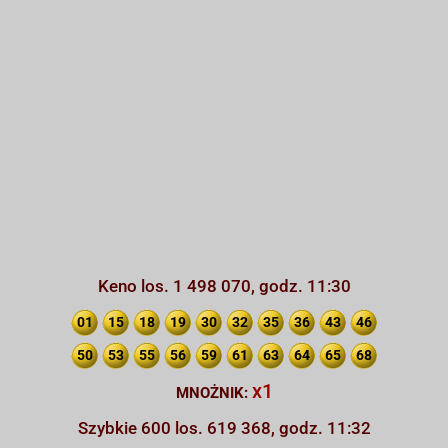
Keno los. 1 498 070, godz. 11:30
01
15
18
19
30
32
35
36
43
46
50
53
55
56
59
61
63
64
65
68
x1
MNOŻNIK:
Szybkie 600 los. 619 368, godz. 11:32