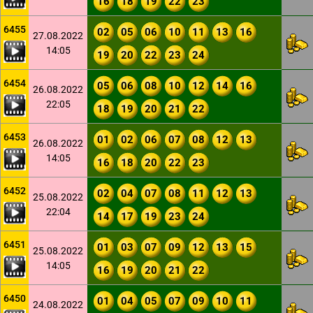
16
18
19
22
23
6455
02
05
06
10
11
13
16
27.08.2022
14:05
19
20
22
23
24
6454
05
06
08
10
12
14
16
26.08.2022
22:05
18
19
20
21
22
6453
01
02
06
07
08
12
13
26.08.2022
14:05
16
18
20
22
23
6452
02
04
07
08
11
12
13
25.08.2022
22:04
14
17
19
23
24
6451
01
03
07
09
12
13
15
25.08.2022
14:05
16
19
20
21
22
6450
01
04
05
07
09
10
11
24.08.2022