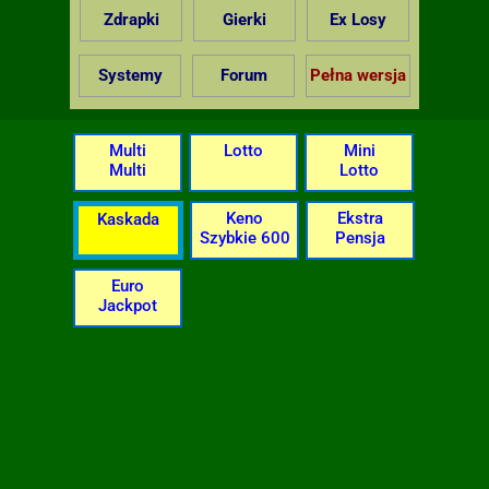
Zdrapki
Gierki
Ex Losy
Systemy
Forum
Pełna wersja
Multi
Lotto
Mini
Multi
Lotto
Keno
Ekstra
Kaskada
Szybkie 600
Pensja
Euro
Jackpot