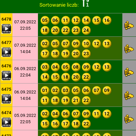
Sortowanie liczb:
6478
05
06
11
12
14
15
16
07.09.2022
22:05
18
20
22
23
24
6477
02
05
07
09
10
12
13
07.09.2022
14:04
17
18
19
20
23
6476
03
04
05
08
09
12
13
06.09.2022
22:04
14
15
18
20
22
6475
01
02
03
05
06
07
09
06.09.2022
14:04
11
18
19
21
22
6474
02
04
06
07
09
11
12
05.09.2022
22:05
15
16
17
18
22