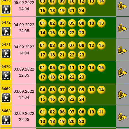
6473
03
07
09
10
12
13
14
05.09.2022
14:04
16
18
19
21
24
6472
01
02
03
05
08
10
13
04.09.2022
22:05
14
16
18
22
23
6471
01
03
04
07
08
12
15
04.09.2022
14:04
17
18
21
22
23
6470
01
05
09
11
12
14
15
03.09.2022
22:05
17
18
21
22
23
6469
04
06
07
08
09
13
14
03.09.2022
14:04
15
16
20
22
24
6468
01
02
06
07
08
10
11
02.09.2022
22:05
13
18
19
20
23