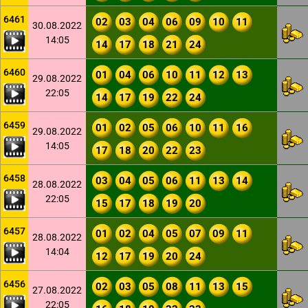
6461
02
03
04
06
09
10
11
30.08.2022
14:05
14
17
18
21
24
6460
01
04
06
10
11
12
13
29.08.2022
22:05
14
17
19
22
24
6459
01
02
05
06
10
11
16
29.08.2022
14:05
17
18
20
22
23
6458
03
04
05
06
11
13
14
28.08.2022
22:05
15
17
18
19
20
6457
01
02
04
05
07
09
11
28.08.2022
14:04
12
17
19
20
24
6456
02
03
05
08
11
13
15
27.08.2022
22:05