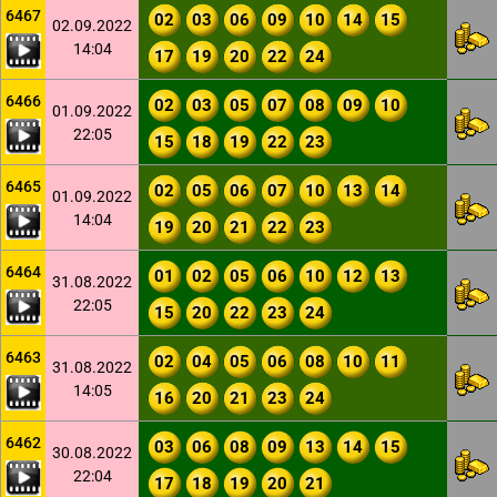
6467
02
03
06
09
10
14
15
02.09.2022
14:04
17
19
20
22
24
6466
02
03
05
07
08
09
10
01.09.2022
22:05
15
18
19
22
23
6465
02
05
06
07
10
13
14
01.09.2022
14:04
19
20
21
22
23
6464
01
02
05
06
10
12
13
31.08.2022
22:05
15
20
22
23
24
6463
02
04
05
06
08
10
11
31.08.2022
14:05
16
20
21
23
24
6462
03
06
08
09
13
14
15
30.08.2022
22:04
17
18
19
20
21