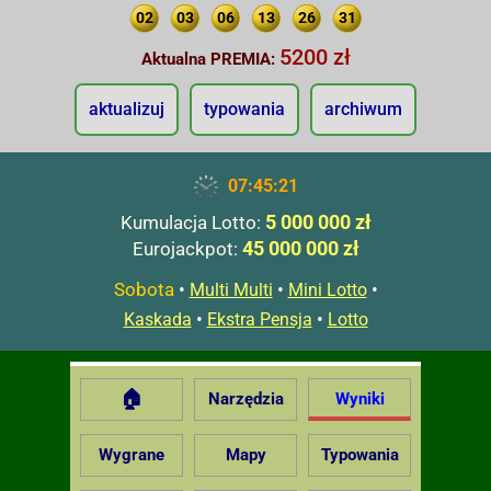
02
03
06
13
26
31
5200 zł
Aktualna PREMIA:
aktualizuj
typowania
archiwum
07:45:22
5 000 000 zł
Kumulacja Lotto:
45 000 000 zł
Eurojackpot:
Sobota
•
•
•
Multi Multi
Mini Lotto
•
•
Kaskada
Ekstra Pensja
Lotto
🏠
Narzędzia
Wyniki
Wygrane
Mapy
Typowania