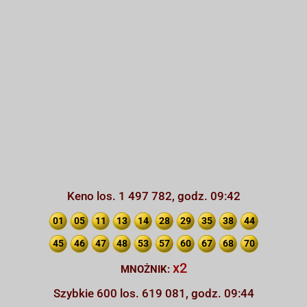
Keno los. 1 497 782, godz. 09:42
01
05
11
13
14
28
29
35
38
44
45
46
47
48
53
57
60
67
68
70
x2
MNOŻNIK:
Szybkie 600 los. 619 081, godz. 09:44