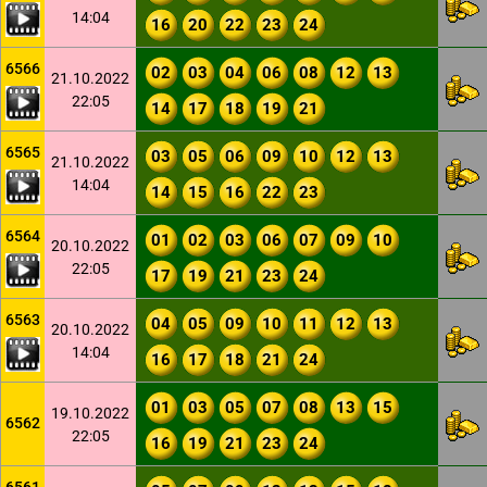
14:04
16
20
22
23
24
6566
02
03
04
06
08
12
13
21.10.2022
22:05
14
17
18
19
21
6565
03
05
06
09
10
12
13
21.10.2022
14:04
14
15
16
22
23
6564
01
02
03
06
07
09
10
20.10.2022
22:05
17
19
21
23
24
6563
04
05
09
10
11
12
13
20.10.2022
14:04
16
17
18
21
24
01
03
05
07
08
13
15
19.10.2022
6562
22:05
16
19
21
23
24