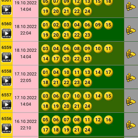
6561
05
07
09
12
13
15
18
19.10.2022
14:04
19
20
21
22
24
6560
01
02
03
04
06
09
15
18.10.2022
22:04
19
20
21
22
23
6559
03
04
06
08
09
10
11
18.10.2022
14:04
14
17
20
22
23
6558
01
04
10
11
13
14
17
17.10.2022
22:05
18
21
22
23
24
6557
03
06
07
10
13
14
15
17.10.2022
14:04
18
19
20
21
24
6556
05
06
07
08
11
12
16
16.10.2022
22:10
17
18
19
21
24