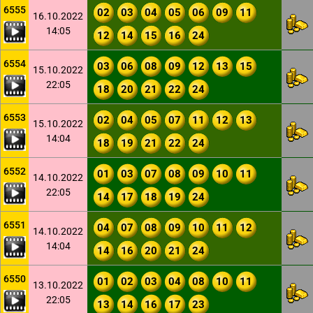
6555
02
03
04
05
06
09
11
16.10.2022
14:05
12
14
15
16
24
6554
03
06
08
09
12
13
15
15.10.2022
22:05
18
20
21
22
24
6553
02
04
05
07
11
12
13
15.10.2022
14:04
18
19
21
22
24
6552
01
03
07
08
09
10
11
14.10.2022
22:05
14
17
18
19
24
6551
04
07
08
09
10
11
12
14.10.2022
14:04
14
16
20
21
24
6550
01
02
03
04
08
10
11
13.10.2022
22:05
13
14
16
17
23