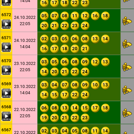
14:04
16
17
18
22
23
6572
05
07
08
11
12
16
18
24.10.2022
22:05
20
21
22
23
24
6571
02
03
05
06
08
13
14
24.10.2022
14:04
16
17
18
20
21
6570
03
05
06
08
09
12
13
23.10.2022
22:05
14
20
21
22
24
6569
03
04
07
08
09
10
13
23.10.2022
14:04
14
15
17
22
24
6568
06
08
13
14
15
17
18
22.10.2022
22:05
19
20
21
22
23
6567
02
03
04
05
08
11
14
22.10.2022