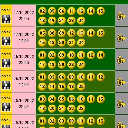
6578
02
05
06
11
12
14
15
27.10.2022
22:05
18
19
21
23
24
6577
05
08
09
12
13
14
15
27.10.2022
14:04
16
18
20
21
24
6576
01
02
09
10
11
12
14
26.10.2022
22:05
17
18
20
23
24
6575
01
03
06
09
10
11
12
26.10.2022
14:04
13
14
15
18
22
6574
03
04
05
06
10
11
15
25.10.2022
22:04
18
20
21
22
23
6573
01
02
03
09
11
12
15
25.10.2022