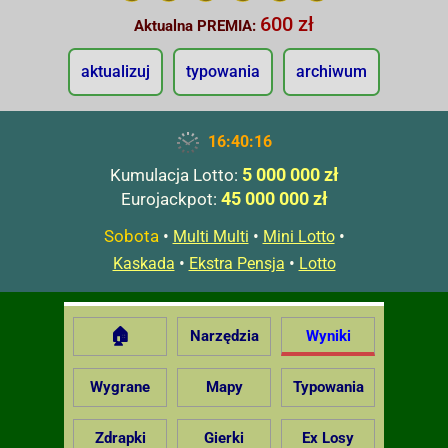
600 zł
Aktualna PREMIA:
aktualizuj
typowania
archiwum
16:40:17
5 000 000 zł
Kumulacja Lotto:
45 000 000 zł
Eurojackpot:
Sobota
•
•
•
Multi Multi
Mini Lotto
•
•
Kaskada
Ekstra Pensja
Lotto
🏠
Narzędzia
Wyniki
Wygrane
Mapy
Typowania
Zdrapki
Gierki
Ex Losy