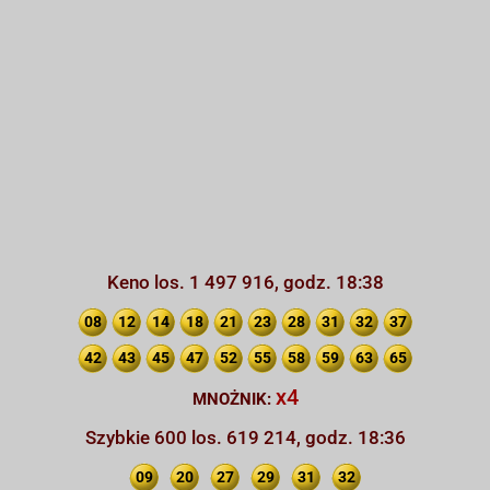
Keno los. 1 497 916, godz. 18:38
08
12
14
18
21
23
28
31
32
37
42
43
45
47
52
55
58
59
63
65
x4
MNOŻNIK:
Szybkie 600 los. 619 214, godz. 18:36
09
20
27
29
31
32