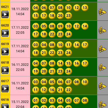
6621
04
06
07
08
10
12
13
18.11.2022
14:04
15
17
18
20
23
6620
03
05
08
09
10
12
14
17.11.2022
22:05
17
18
22
23
24
6619
03
04
08
10
11
14
17
17.11.2022
14:04
18
21
22
23
24
6618
04
07
08
14
15
16
17
16.11.2022
22:05
19
20
21
23
24
6617
03
04
05
06
07
08
10
16.11.2022
14:04
11
12
16
21
22
6616
01
02
03
04
05
07
08
15.11.2022
22:04