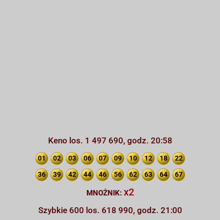
Keno los. 1 497 690, godz. 20:58
01
02
03
06
07
09
10
12
18
22
36
39
42
44
46
56
62
63
64
67
x2
MNOŻNIK:
Szybkie 600 los. 618 990, godz. 21:00