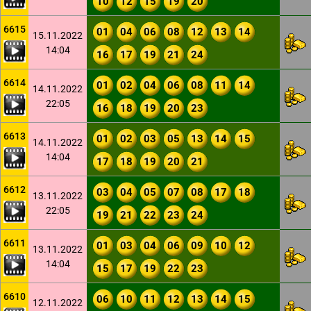
10
12
15
19
20
6615
01
04
06
08
12
13
14
15.11.2022
14:04
16
17
19
21
24
6614
01
02
04
06
08
11
14
14.11.2022
22:05
16
18
19
20
23
6613
01
02
03
05
13
14
15
14.11.2022
14:04
17
18
19
20
21
6612
03
04
05
07
08
17
18
13.11.2022
22:05
19
21
22
23
24
6611
01
03
04
06
09
10
12
13.11.2022
14:04
15
17
19
22
23
6610
06
10
11
12
13
14
15
12.11.2022