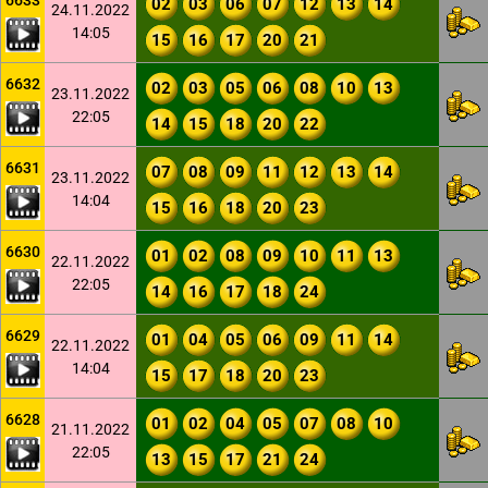
6633
02
03
06
07
12
13
14
24.11.2022
14:05
15
16
17
20
21
6632
02
03
05
06
08
10
13
23.11.2022
22:05
14
15
18
20
22
6631
07
08
09
11
12
13
14
23.11.2022
14:04
15
16
18
20
23
6630
01
02
08
09
10
11
13
22.11.2022
22:05
14
16
17
18
24
6629
01
04
05
06
09
11
14
22.11.2022
14:04
15
17
18
20
23
6628
01
02
04
05
07
08
10
21.11.2022
22:05
13
15
17
21
24