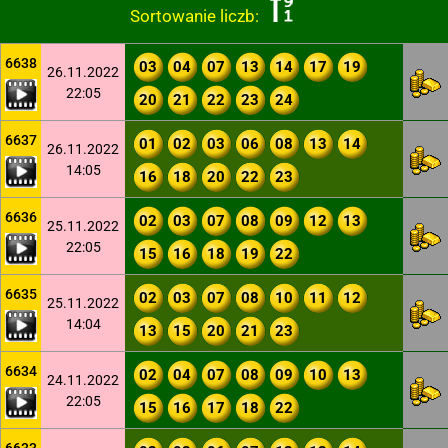
Sortowanie liczb:
6638
03
04
07
13
14
17
19
26.11.2022
22:05
20
21
22
23
24
6637
01
02
03
06
08
13
14
26.11.2022
14:05
16
18
20
22
23
6636
02
03
07
08
09
12
13
25.11.2022
22:05
15
16
18
19
22
6635
02
03
07
08
10
11
12
25.11.2022
14:04
13
15
20
21
23
6634
02
04
07
08
09
10
13
24.11.2022
22:05
15
16
17
18
22