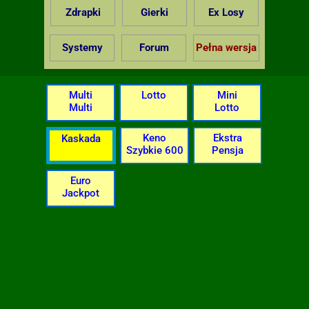
Zdrapki
Gierki
Ex Losy
Systemy
Forum
Pełna wersja
Multi
Lotto
Mini
Multi
Lotto
Keno
Ekstra
Kaskada
Szybkie 600
Pensja
Euro
Jackpot