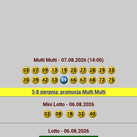
Multi Multi - 07.08.2026 (14:00)
03
07
09
13
19
25
27
28
29
33
35
39
42
53
59
66
67
68
72
75
5-8 sierpnia: promocja Multi Multi
Mini Lotto - 06.08.2026
02
08
18
32
40
Lotto - 06.08.2026