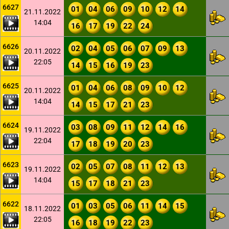
6627
01
04
06
09
10
12
14
21.11.2022
14:04
16
17
19
22
24
6626
02
04
05
06
07
09
13
20.11.2022
22:05
14
15
16
19
23
6625
01
04
06
08
09
10
12
20.11.2022
14:04
14
15
17
21
23
6624
03
08
09
11
12
14
16
19.11.2022
22:04
17
18
19
20
23
6623
02
05
07
08
11
12
13
19.11.2022
14:04
15
17
18
21
23
6622
01
03
05
06
11
14
15
18.11.2022
22:05
16
18
19
22
23