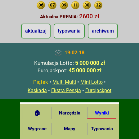
06
07
09
11
30
32
2600 zł
Aktualna PREMIA:
aktualizuj
typowania
archiwum
19:02:19
5 000 000 zł
Kumulacja Lotto:
45 000 000 zł
Eurojackpot:
Piątek
•
•
•
Multi Multi
Mini Lotto
•
•
Kaskada
Ekstra Pensja
Eurojackpot
🏠
Narzędzia
Wyniki
Wygrane
Mapy
Typowania