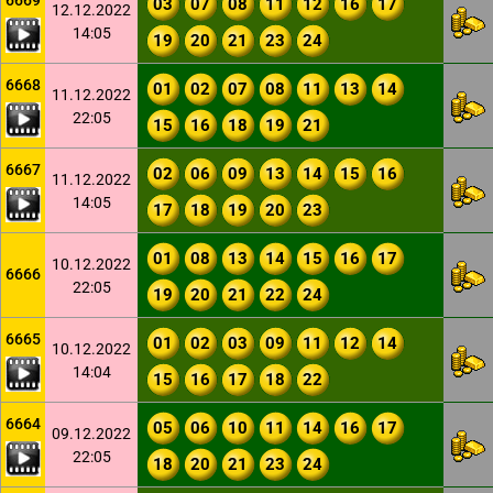
6669
03
07
08
11
12
16
17
12.12.2022
14:05
19
20
21
23
24
6668
01
02
07
08
11
13
14
11.12.2022
22:05
15
16
18
19
21
6667
02
06
09
13
14
15
16
11.12.2022
14:05
17
18
19
20
23
01
08
13
14
15
16
17
10.12.2022
6666
22:05
19
20
21
22
24
6665
01
02
03
09
11
12
14
10.12.2022
14:04
15
16
17
18
22
6664
05
06
10
11
14
16
17
09.12.2022
22:05
18
20
21
23
24