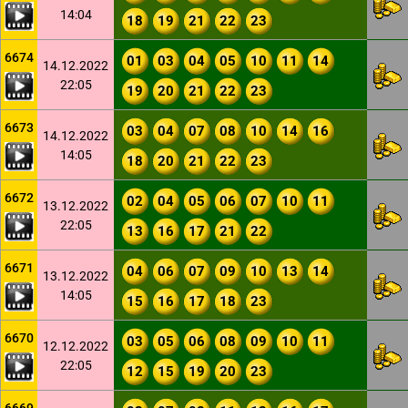
14:04
18
19
21
22
23
6674
01
03
04
05
10
11
14
14.12.2022
22:05
19
20
21
22
23
6673
03
04
07
08
10
14
16
14.12.2022
14:05
18
20
21
22
23
6672
02
04
05
06
07
10
11
13.12.2022
22:05
13
16
17
21
22
6671
04
06
07
09
10
13
14
13.12.2022
14:05
15
16
17
18
23
6670
03
05
06
08
09
10
11
12.12.2022
22:05
12
15
19
20
23