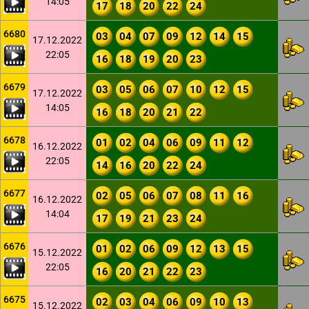
14:05
17
18
20
22
24
6680
03
04
07
09
12
14
15
17.12.2022
22:05
16
18
19
20
23
6679
03
05
06
07
10
12
15
17.12.2022
14:05
16
18
20
21
22
6678
01
02
04
06
09
11
12
16.12.2022
22:05
14
16
20
22
24
6677
02
05
06
07
08
11
16
16.12.2022
14:04
17
19
21
23
24
6676
01
02
06
09
12
13
15
15.12.2022
22:05
16
20
21
22
23
6675
02
03
04
06
09
10
13
15.12.2022