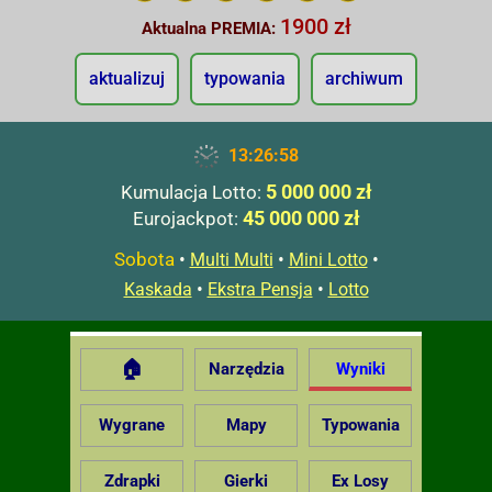
1900 zł
Aktualna PREMIA:
aktualizuj
typowania
archiwum
13:26:59
5 000 000 zł
Kumulacja Lotto:
45 000 000 zł
Eurojackpot:
Sobota
•
•
•
Multi Multi
Mini Lotto
•
•
Kaskada
Ekstra Pensja
Lotto
🏠
Narzędzia
Wyniki
Wygrane
Mapy
Typowania
Zdrapki
Gierki
Ex Losy