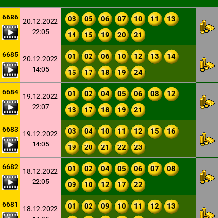
6686
03
05
06
07
10
11
13
20.12.2022
22:05
14
15
19
20
21
6685
01
02
06
10
12
13
14
20.12.2022
14:05
15
17
18
19
24
6684
01
02
04
05
06
08
12
19.12.2022
22:07
13
17
18
19
21
6683
03
04
10
11
12
15
16
19.12.2022
14:05
19
20
21
22
23
6682
01
02
04
05
06
07
08
18.12.2022
22:05
09
10
12
17
22
6681
01
02
09
10
11
12
13
18.12.2022