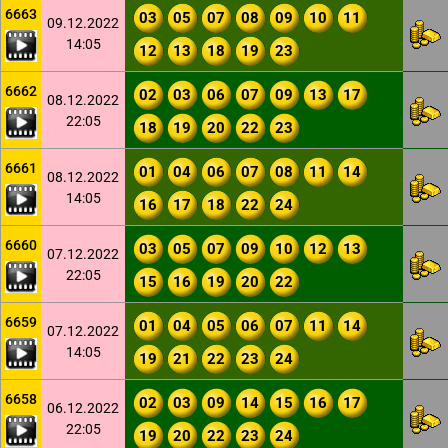
6663
03
05
07
08
09
10
11
09.12.2022
14:05
12
13
18
19
23
6662
02
03
06
07
09
13
17
08.12.2022
22:05
18
19
20
22
23
6661
01
04
06
07
08
11
14
08.12.2022
14:05
16
17
18
22
24
6660
03
05
07
09
10
12
13
07.12.2022
22:05
15
16
19
20
22
6659
01
04
05
06
07
11
14
07.12.2022
14:05
19
21
22
23
24
6658
02
03
09
14
15
16
17
06.12.2022
22:05
19
20
22
23
24