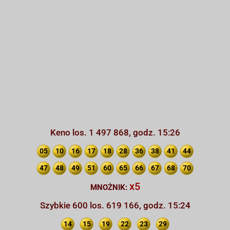
Keno los. 1 497 868, godz. 15:26
05
10
16
17
18
28
36
38
41
44
47
48
49
51
60
65
66
67
68
70
x5
MNOŻNIK:
Szybkie 600 los. 619 166, godz. 15:24
14
15
19
22
23
29