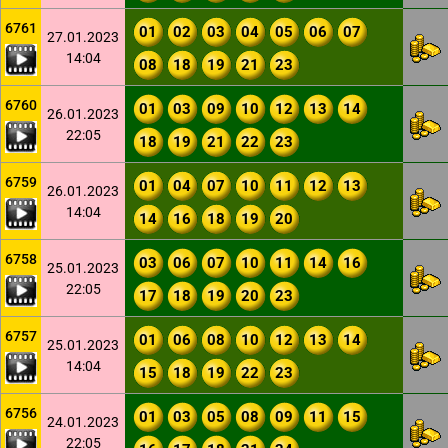
6761
01
02
03
04
05
06
07
27.01.2023
14:04
08
18
19
21
23
6760
01
03
09
10
12
13
14
26.01.2023
22:05
18
19
21
22
23
6759
01
04
07
10
11
12
13
26.01.2023
14:04
14
16
18
19
20
6758
03
06
07
10
11
14
16
25.01.2023
22:05
17
18
19
20
23
6757
01
06
08
10
12
13
14
25.01.2023
14:04
15
18
19
22
23
6756
01
03
05
08
09
11
15
24.01.2023
22:05