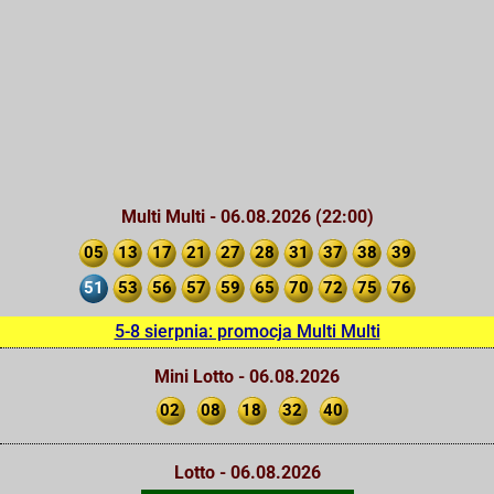
Multi Multi - 06.08.2026 (22:00)
05
13
17
21
27
28
31
37
38
39
51
53
56
57
59
65
70
72
75
76
5-8 sierpnia: promocja Multi Multi
Mini Lotto - 06.08.2026
02
08
18
32
40
Lotto - 06.08.2026