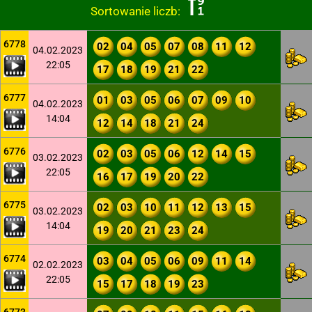
Sortowanie liczb:
6778
02
04
05
07
08
11
12
04.02.2023
22:05
17
18
19
21
22
6777
01
03
05
06
07
09
10
04.02.2023
14:04
12
14
18
21
24
6776
02
03
05
06
12
14
15
03.02.2023
22:05
16
17
19
20
22
6775
02
03
10
11
12
13
15
03.02.2023
14:04
19
20
21
23
24
6774
03
04
05
06
09
11
14
02.02.2023
22:05
15
17
18
19
23