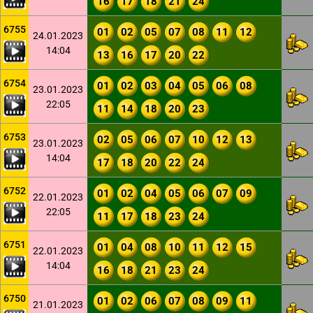
16
17
18
21
24
6755
01
02
05
07
08
11
12
24.01.2023
14:04
13
16
17
20
22
6754
01
02
03
04
05
06
08
23.01.2023
22:05
11
14
18
20
23
6753
02
05
06
07
10
12
13
23.01.2023
14:04
17
18
20
22
24
6752
01
02
04
05
06
07
09
22.01.2023
22:05
11
17
18
23
24
6751
01
04
08
10
11
12
15
22.01.2023
14:04
16
18
21
23
24
6750
01
02
06
07
08
09
11
21.01.2023