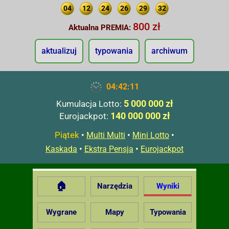
04
12
24
26
29
32
800 zł
Aktualna PREMIA:
aktualizuj
typowania
archiwum
04:42:12
5 000 000 zł
Kumulacja Lotto:
140 000 000 zł
Eurojackpot:
Piątek
•
•
•
Multi Multi
Mini Lotto
•
•
Kaskada
Ekstra Pensja
Eurojackpot
🏠
Narzędzia
Wyniki
Wygrane
Mapy
Typowania