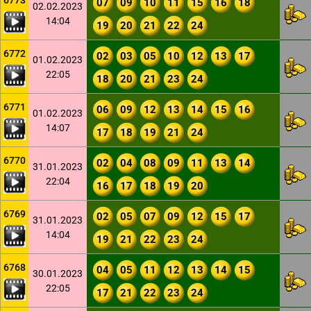
6773
07
09
10
11
15
16
18
02.02.2023
14:04
19
20
21
22
24
6772
02
03
05
10
12
13
17
01.02.2023
22:05
18
20
21
23
24
6771
06
09
12
13
14
15
16
01.02.2023
14:07
17
18
19
21
24
6770
02
04
08
09
11
13
14
31.01.2023
22:04
16
17
18
19
20
6769
02
05
07
09
12
15
17
31.01.2023
14:04
19
21
22
23
24
6768
04
05
11
12
13
14
15
30.01.2023
22:05
17
21
22
23
24