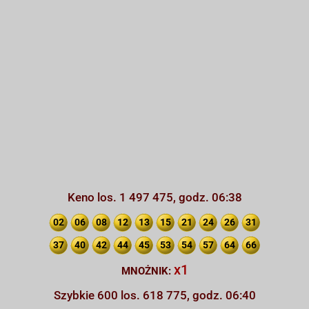
Keno los. 1 497 475, godz. 06:38
02
06
08
12
13
15
21
24
26
31
37
40
42
44
45
53
54
57
64
66
x1
MNOŻNIK:
Szybkie 600 los. 618 775, godz. 06:40