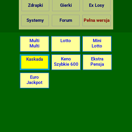
Zdrapki
Gierki
Ex Losy
Systemy
Forum
Pełna wersja
Multi
Lotto
Mini
Multi
Lotto
Keno
Ekstra
Kaskada
Szybkie 600
Pensja
Euro
Jackpot