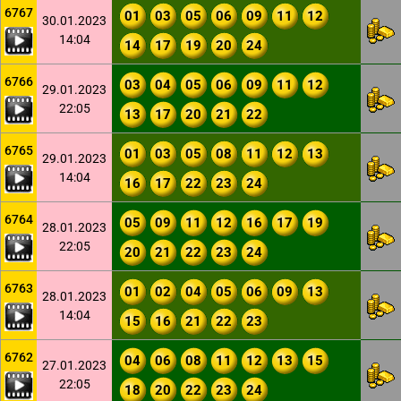
6767
01
03
05
06
09
11
12
30.01.2023
14:04
14
17
19
20
24
6766
03
04
05
06
09
11
12
29.01.2023
22:05
13
17
20
21
22
6765
01
03
05
08
11
12
13
29.01.2023
14:04
16
17
22
23
24
6764
05
09
11
12
16
17
19
28.01.2023
22:05
20
21
22
23
24
6763
01
02
04
05
06
09
13
28.01.2023
14:04
15
16
21
22
23
6762
04
06
08
11
12
13
15
27.01.2023
22:05
18
20
22
23
24