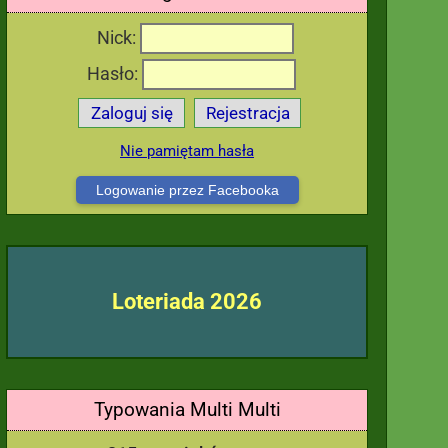
Nick:
Hasło:
Zaloguj się
Rejestracja
Nie pamiętam hasła
Logowanie przez Facebooka
Loteriada 2026
Typowania Multi Multi