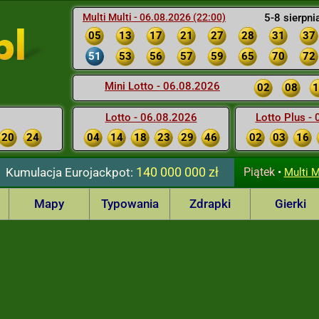
Multi Multi - 06.08.2026 (22:00)
5-8 sierpni
05
13
17
21
27
28
31
37
51
53
56
57
59
65
70
72
Mini Lotto - 06.08.2026
02
08
1
Lotto - 06.08.2026
Lotto Plus -
20
24
04
14
18
23
29
46
02
03
16
140 000 000 zł
Kumulacja
Eurojackpot:
Piątek
•
Multi M
Mapy
Typowania
Zdrapki
Gierki