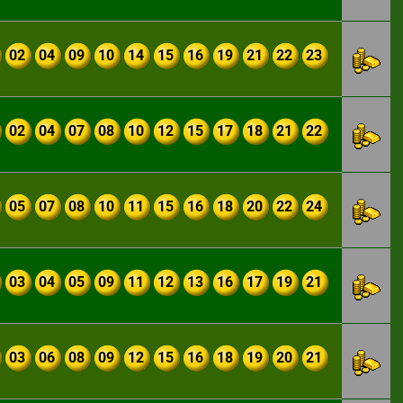
02
04
09
10
14
15
16
19
21
22
23
02
04
07
08
10
12
15
17
18
21
22
05
07
08
10
11
15
16
18
20
22
24
03
04
05
09
11
12
13
16
17
19
21
03
06
08
09
12
15
16
18
19
20
21