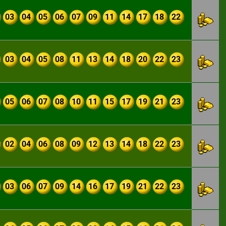
03
04
05
06
07
09
11
14
17
18
22
03
04
05
08
11
13
14
18
20
22
23
05
06
07
08
10
11
15
17
19
21
23
02
04
06
08
09
12
13
14
18
22
23
03
06
07
09
14
16
17
19
21
22
23