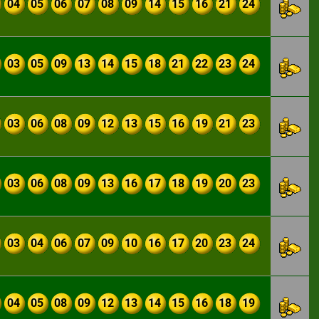
04
05
06
07
08
09
14
15
16
21
24
03
05
09
13
14
15
18
21
22
23
24
03
06
08
09
12
13
15
16
19
21
23
03
06
08
09
13
16
17
18
19
20
23
03
04
06
07
09
10
16
17
20
23
24
04
05
08
09
12
13
14
15
16
18
19