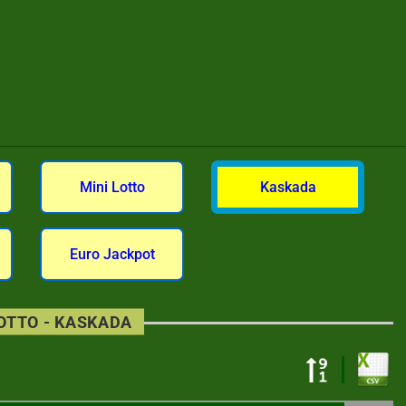
Mini Lotto
Kaskada
Euro Jackpot
LOTTO - KASKADA