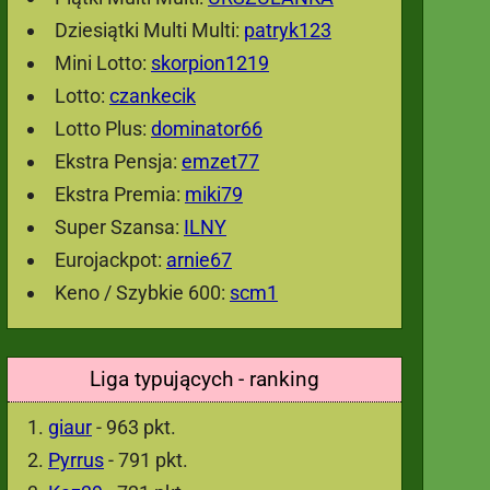
Dziesiątki Multi Multi:
patryk123
Mini Lotto:
skorpion1219
Lotto:
czankecik
Lotto Plus:
dominator66
Ekstra Pensja:
emzet77
Ekstra Premia:
miki79
Super Szansa:
ILNY
Eurojackpot:
arnie67
Keno / Szybkie 600:
scm1
Liga typujących - ranking
giaur
- 963 pkt.
Pyrrus
- 791 pkt.