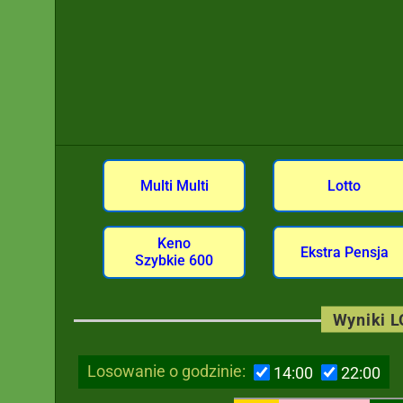
Multi Multi
Lotto
Keno
Ekstra Pensja
Szybkie 600
Wyniki 
Losowanie o godzinie:
14:00
22:00