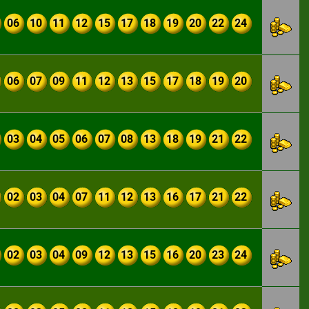
06
10
11
12
15
17
18
19
20
22
24
06
07
09
11
12
13
15
17
18
19
20
03
04
05
06
07
08
13
18
19
21
22
02
03
04
07
11
12
13
16
17
21
22
02
03
04
09
12
13
15
16
20
23
24