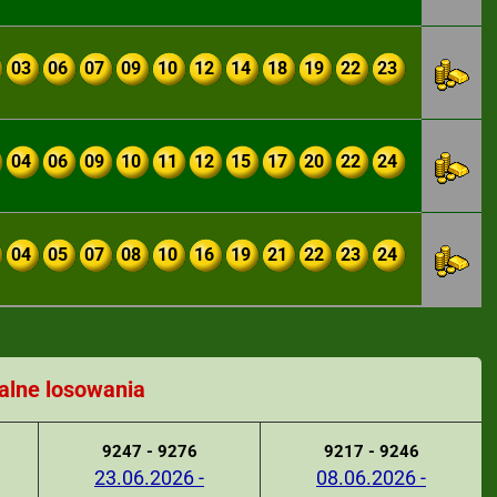
03
06
07
09
10
12
14
18
19
22
23
04
06
09
10
11
12
15
17
20
22
24
04
05
07
08
10
16
19
21
22
23
24
alne losowania
9247 - 9276
9217 - 9246
23.06.2026 -
08.06.2026 -