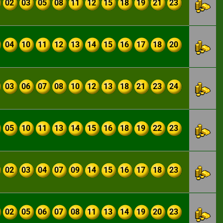
02
03
05
08
11
12
15
18
19
21
23
04
10
11
12
13
14
15
16
17
18
20
03
06
07
08
10
12
13
18
21
23
24
05
10
11
13
14
15
16
18
19
22
23
02
03
04
07
09
14
15
16
17
18
23
02
05
06
07
08
11
13
14
19
20
23