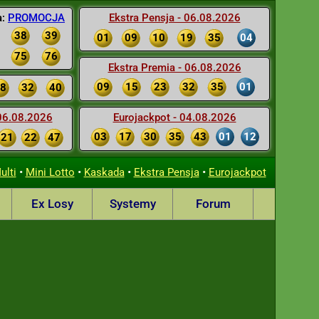
a:
PROMOCJA
Ekstra Pensja - 06.08.2026
38
39
01
09
10
19
35
04
75
76
Ekstra Premia - 06.08.2026
09
15
23
32
35
01
8
32
40
 06.08.2026
Eurojackpot - 04.08.2026
03
17
30
35
43
01
12
21
22
47
•
•
•
•
ulti
Mini Lotto
Kaskada
Ekstra Pensja
Eurojackpot
Ex Losy
Systemy
Forum