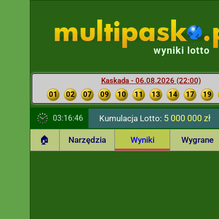
wyniki lotto
Kaskada - 06.08.2026 (22:00)
01
02
07
09
10
11
13
14
17
19
5 000 000 zł
03:16:47
Kumulacja Lotto:
🏠
Narzędzia
Wyniki
Wygrane