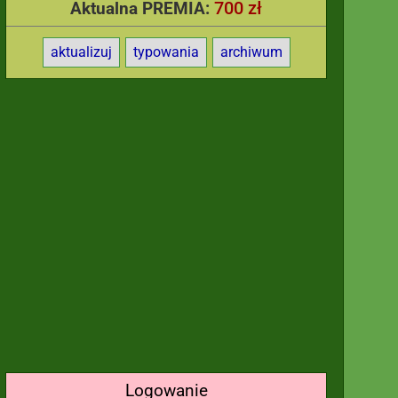
700 zł
Aktualna PREMIA:
aktualizuj
typowania
archiwum
Logowanie