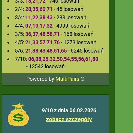
3/3:
18,21,72
- 740 losowań
2/4:
28,35,60,71
- 45 losowań
3/4:
11,22,38,43
- 288 losowań
4/4:
07,10,17,32
- 4999 losowań
3/5:
36,37,48,58,71
- 168 losowań
4/5:
21,33,57,71,76
- 1273 losowań
5/6:
21,38,43,48,61,65
- 6245 losowań
7/10:
06,08,25,32,50,54,55,56,61,80
- 13542 losowań
Powered by
MultiPairs
©
9/10 z dnia 06.02.2026
zobacz szczegóły