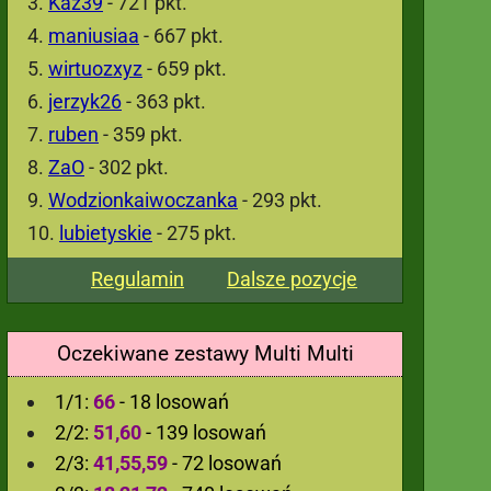
Kaz39
- 721 pkt.
maniusiaa
- 667 pkt.
wirtuozxyz
- 659 pkt.
jerzyk26
- 363 pkt.
ruben
- 359 pkt.
ZaO
- 302 pkt.
Wodzionkaiwoczanka
- 293 pkt.
lubietyskie
- 275 pkt.
Regulamin
Dalsze pozycje
Oczekiwane zestawy Multi Multi
1/1:
66
- 18 losowań
2/2:
51,60
- 139 losowań
2/3:
41,55,59
- 72 losowań