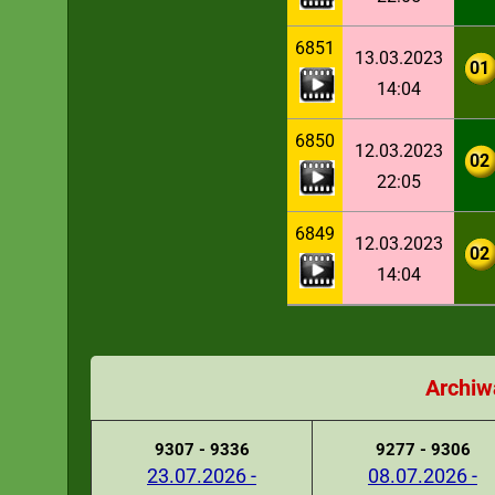
6851
13.03.2023
01
14:04
6850
12.03.2023
02
22:05
6849
12.03.2023
02
14:04
Archiw
9307 - 9336
9277 - 9306
23.07.2026 -
08.07.2026 -