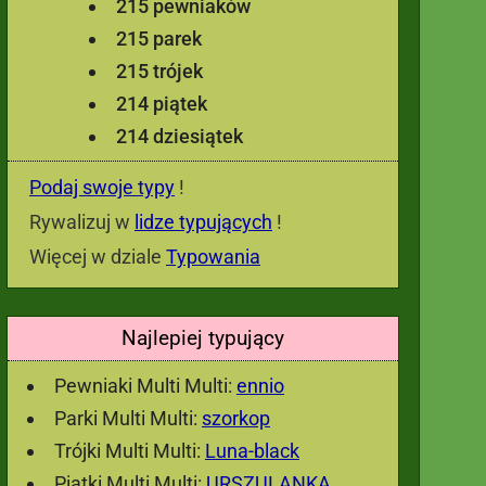
215 pewniaków
215 parek
215 trójek
214 piątek
214 dziesiątek
Podaj swoje typy
!
Rywalizuj w
lidze typujących
!
Więcej w dziale
Typowania
Najlepiej typujący
Pewniaki Multi Multi:
ennio
Parki Multi Multi:
szorkop
Trójki Multi Multi:
Luna-black
Piątki Multi Multi:
URSZULANKA