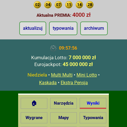
02
04
07
11
14
28
4000 zł
Aktualna PREMIA:
aktualizuj
typowania
archiwum
09:57:57
7 000 000 zł
Kumulacja Lotto:
45 000 000 zł
Eurojackpot:
Niedziela
•
•
•
Multi Multi
Mini Lotto
•
Kaskada
Ekstra Pensja
🏠
Narzędzia
Wyniki
Wygrane
Mapy
Typowania