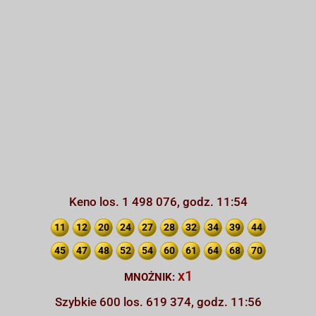
Keno los. 1 498 076, godz. 11:54
11
12
20
24
27
28
32
34
39
44
45
47
48
52
54
60
61
64
68
70
x1
MNOŻNIK:
Szybkie 600 los. 619 374, godz. 11:56