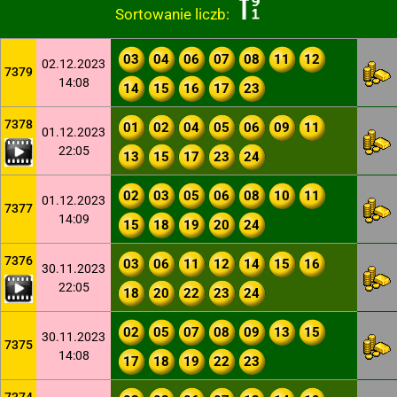
Sortowanie liczb:
03
04
06
07
08
11
12
02.12.2023
7379
14:08
14
15
16
17
23
7378
01
02
04
05
06
09
11
01.12.2023
22:05
13
15
17
23
24
02
03
05
06
08
10
11
01.12.2023
7377
14:09
15
18
19
20
24
7376
03
06
11
12
14
15
16
30.11.2023
22:05
18
20
22
23
24
02
05
07
08
09
13
15
30.11.2023
7375
14:08
17
18
19
22
23