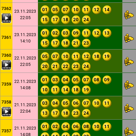
7362
01
05
07
10
11
12
14
23.11.2023
22:05
15
17
18
20
24
01
02
03
09
11
12
13
23.11.2023
7361
14:10
15
17
18
21
23
7360
05
07
10
11
12
18
19
22.11.2023
22:05
20
21
22
23
24
01
03
04
05
07
08
09
22.11.2023
7359
14:08
10
11
14
18
19
7358
03
04
05
06
07
10
11
21.11.2023
22:04
13
17
18
23
24
01
02
04
06
08
10
11
21.11.2023
7357
14:08