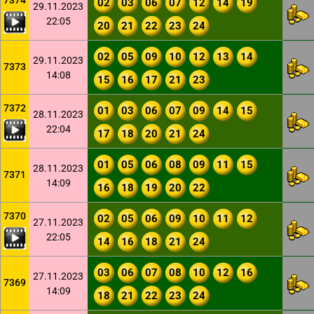
7374
02
03
06
07
12
14
19
29.11.2023
22:05
20
21
22
23
24
02
05
09
10
12
13
14
29.11.2023
7373
14:08
15
16
17
21
23
7372
01
03
06
07
09
14
15
28.11.2023
22:04
17
18
20
21
24
01
05
06
08
09
11
15
28.11.2023
7371
14:09
16
18
19
20
22
7370
02
05
06
09
10
11
12
27.11.2023
22:05
14
16
18
21
24
03
06
07
08
10
12
16
27.11.2023
7369
14:09
18
21
22
23
24