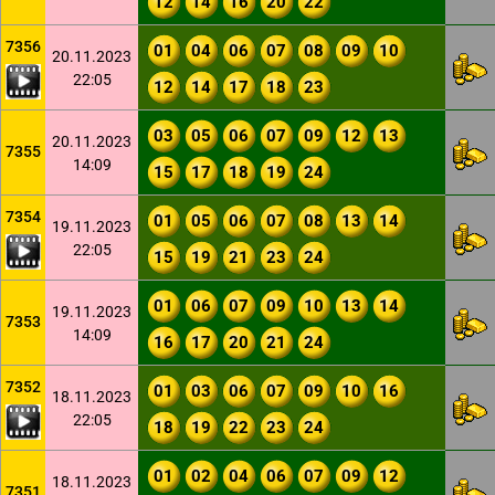
12
14
16
20
22
7356
01
04
06
07
08
09
10
20.11.2023
22:05
12
14
17
18
23
03
05
06
07
09
12
13
20.11.2023
7355
14:09
15
17
18
19
24
7354
01
05
06
07
08
13
14
19.11.2023
22:05
15
19
21
23
24
01
06
07
09
10
13
14
19.11.2023
7353
14:09
16
17
20
21
24
7352
01
03
06
07
09
10
16
18.11.2023
22:05
18
19
22
23
24
01
02
04
06
07
09
12
18.11.2023
7351