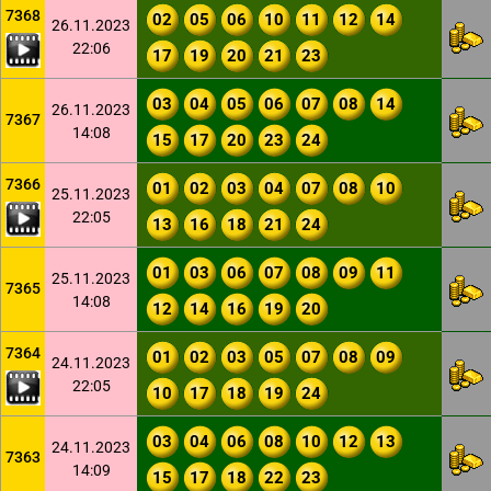
7368
02
05
06
10
11
12
14
26.11.2023
22:06
17
19
20
21
23
03
04
05
06
07
08
14
26.11.2023
7367
14:08
15
17
20
23
24
7366
01
02
03
04
07
08
10
25.11.2023
22:05
13
16
18
21
24
01
03
06
07
08
09
11
25.11.2023
7365
14:08
12
14
16
19
20
7364
01
02
03
05
07
08
09
24.11.2023
22:05
10
17
18
19
24
03
04
06
08
10
12
13
24.11.2023
7363
14:09
15
17
18
22
23