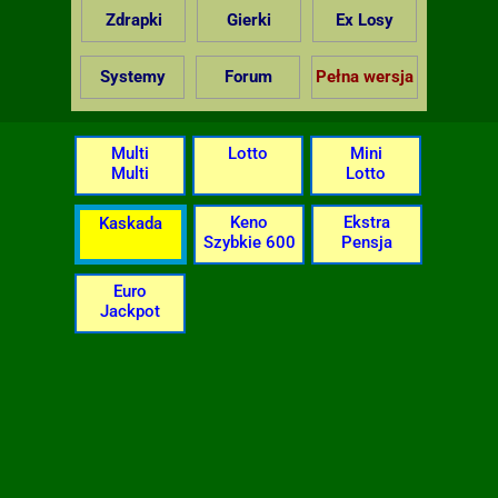
Zdrapki
Gierki
Ex Losy
Systemy
Forum
Pełna wersja
Multi
Lotto
Mini
Multi
Lotto
Keno
Ekstra
Kaskada
Szybkie 600
Pensja
Euro
Jackpot