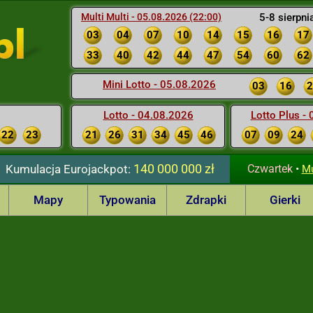
Multi Multi - 05.08.2026 (22:00)
5-8 sierpni
03
04
07
10
14
15
16
17
33
40
42
44
47
54
60
62
Mini Lotto - 05.08.2026
03
16
2
Lotto - 04.08.2026
Lotto Plus -
22
23
21
26
31
34
45
46
07
09
24
140 000 000 zł
Kumulacja
Eurojackpot:
Czwartek
•
Mu
Mapy
Typowania
Zdrapki
Gierki