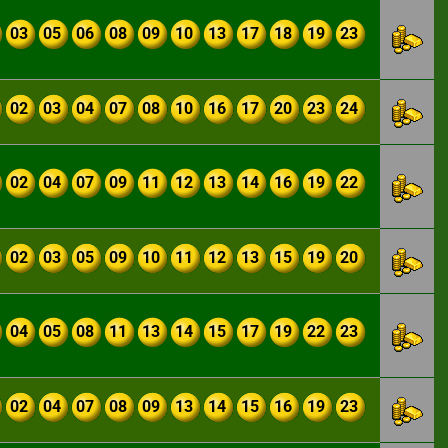
03
05
06
08
09
10
13
17
18
19
23
02
03
04
07
08
10
16
17
20
23
24
02
04
07
09
11
12
13
14
16
19
22
02
03
05
09
10
11
12
13
15
19
20
04
05
08
11
13
14
15
17
19
22
23
02
04
07
08
09
13
14
15
16
19
23