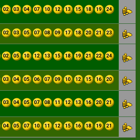
02
03
04
07
10
12
13
15
18
19
24
02
03
05
07
08
09
17
18
20
21
23
02
05
10
12
13
15
18
19
21
22
24
03
04
05
06
07
09
10
12
15
16
20
03
04
05
07
08
11
12
13
16
20
21
04
05
07
10
11
12
15
16
18
19
21