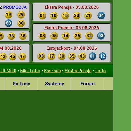
a:
PROMOCJA
Ekstra Pensja - 05.08.2026
19
29
01
10
15
20
21
04
63
80
Ekstra Premia - 05.08.2026
03
05
14
26
32
03
5
36
38
 04.08.2026
Eurojackpot - 04.08.2026
03
17
30
35
43
01
12
42
45
47
•
•
•
•
lti Multi
Mini Lotto
Kaskada
Ekstra Pensja
Lotto
Ex Losy
Systemy
Forum