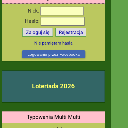
Nick:
Hasło:
Zaloguj się
Rejestracja
Nie pamiętam hasła
Logowanie przez Facebooka
Loteriada 2026
Typowania Multi Multi