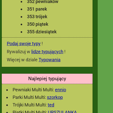
352 pewniaków
351 parek
353 trójek
350 piątek
355 dziesiątek
Podaj swoje typy
!
Rywalizuj w
lidze typujących
!
Więcej w dziale
Typowania
Najlepiej typujący
Pewniaki Multi Multi:
ennio
Parki Multi Multi:
szorkop
Trójki Multi Multi:
ted
Piątki Multi Multi:
URSZULANKA