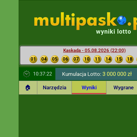
wyniki lotto
Kaskada - 05.08.2026 (22:00)
01
04
05
06
07
10
11
14
15
18
3 000 000 zł
10:37:23
Kumulacja Lotto:
🏠
Narzędzia
Wyniki
Wygrane