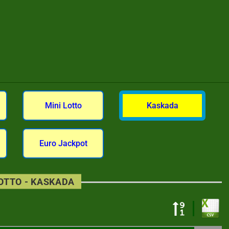
Mini Lotto
Kaskada
Euro Jackpot
LOTTO - KASKADA