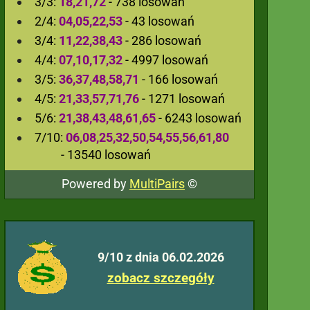
3/3:
18,21,72
- 738 losowań
2/4:
04,05,22,53
- 43 losowań
3/4:
11,22,38,43
- 286 losowań
4/4:
07,10,17,32
- 4997 losowań
3/5:
36,37,48,58,71
- 166 losowań
4/5:
21,33,57,71,76
- 1271 losowań
5/6:
21,38,43,48,61,65
- 6243 losowań
7/10:
06,08,25,32,50,54,55,56,61,80
- 13540 losowań
Powered by
MultiPairs
©
9/10 z dnia 06.02.2026
zobacz szczegóły