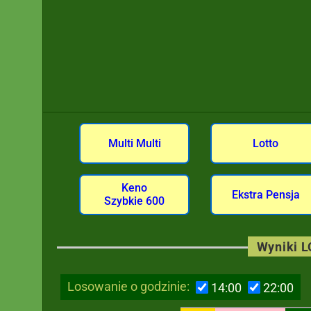
Multi Multi
Lotto
Keno
Ekstra Pensja
Szybkie 600
Wyniki 
Losowanie o godzinie:
14:00
22:00