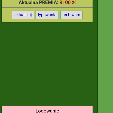
9100 zł
Aktualna PREMIA:
aktualizuj
typowania
archiwum
Logowanie