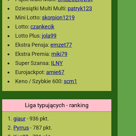
Dziesiątki Multi Multi:
patryk123
Mini Lotto:
skorpion1219
Lotto:
czankecik
Lotto Plus:
jola99
Ekstra Pensja:
emzet77
Ekstra Premia:
miki79
Super Szansa:
ILNY
Eurojackpot:
arnie67
Keno / Szybkie 600:
scm1
Liga typujących - ranking
giaur
- 936 pkt.
Pyrrus
- 787 pkt.