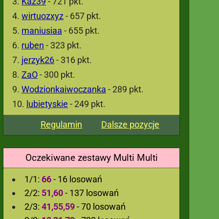
Kaz39
- 721 pkt.
wirtuozxyz
- 657 pkt.
maniusiaa
- 655 pkt.
ruben
- 323 pkt.
jerzyk26
- 316 pkt.
ZaO
- 300 pkt.
Wodzionkaiwoczanka
- 289 pkt.
lubietyskie
- 249 pkt.
Regulamin
Dalsze pozycje
Oczekiwane zestawy Multi Multi
1/1:
66
- 16 losowań
2/2:
51,60
- 137 losowań
2/3:
41,55,59
- 70 losowań