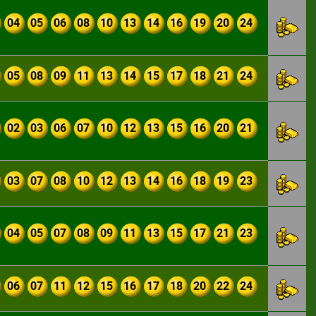
04
05
06
08
10
13
14
16
19
20
24
05
08
09
11
13
14
15
17
18
21
24
02
03
06
07
10
12
13
15
16
20
21
03
07
08
10
12
13
14
16
18
19
23
04
05
07
08
09
11
13
15
17
21
23
06
07
11
12
15
16
17
18
20
22
24