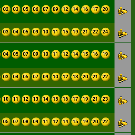
02
03
05
06
07
09
12
14
16
17
20
03
04
05
09
10
11
15
19
21
22
24
04
05
07
09
10
11
12
14
15
16
19
03
04
05
07
09
10
12
13
20
21
22
10
11
12
13
14
15
16
17
19
21
23
05
07
08
09
11
12
14
15
19
20
22