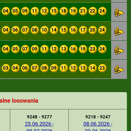
04
05
09
11
12
15
18
19
21
22
24
04
06
07
08
10
14
15
16
17
20
24
04
05
07
09
11
12
13
16
19
23
24
03
04
06
07
08
09
11
12
13
14
23
alne losowania
9248 - 9277
9218 - 9247
23.06.2026 -
08.06.2026 -