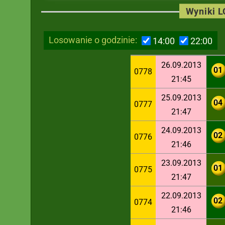
Wyniki 
Losowanie o godzinie:
14:00
22:00
26.09.2013
01
0778
21:45
25.09.2013
04
0777
21:47
24.09.2013
02
0776
21:46
23.09.2013
01
0775
21:47
22.09.2013
02
0774
21:46