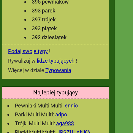
395 pewniaków
393 parek
397 trójek
393 piątek
392 dziesiątek
Podaj swoje typy
!
Rywalizuj w
lidze typujących
!
Więcej w dziale
Typowania
Najlepiej typujący
Pewniaki Multi Multi:
ennio
Parki Multi Multi:
adpo
Trójki Multi Multi:
aga933
Piątki Multi Multi:
URSZULANKA