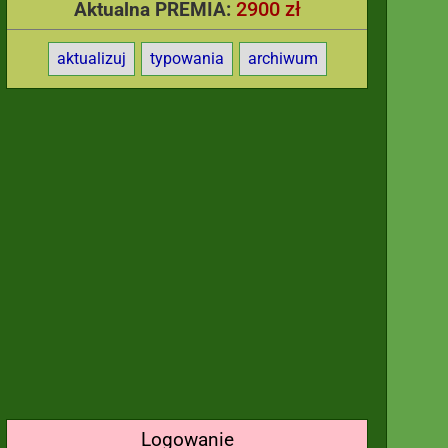
2900 zł
Aktualna PREMIA:
aktualizuj
typowania
archiwum
Logowanie