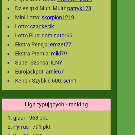
Dziesiątki Multi Multi:
patryk123
Mini Lotto:
skorpion1219
Lotto:
czankecik
Lotto Plus:
dominator66
Ekstra Pensja:
emzet77
Ekstra Premia:
miki79
Super Szansa:
ILNY
Eurojackpot:
arnie67
Keno / Szybkie 600:
scm1
Liga typujących - ranking
giaur
- 963 pkt.
Pyrrus
- 791 pkt.