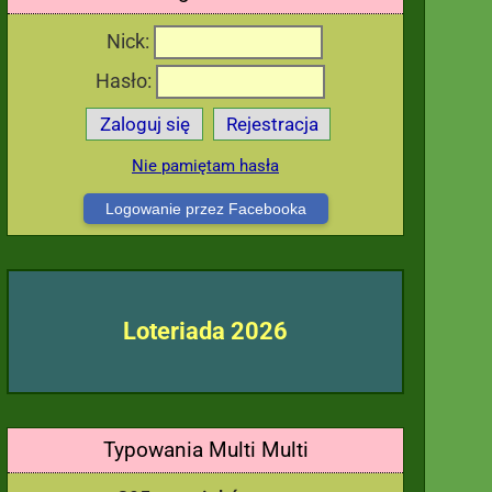
Nick:
Hasło:
Zaloguj się
Rejestracja
Nie pamiętam hasła
Logowanie przez Facebooka
Loteriada 2026
Typowania Multi Multi