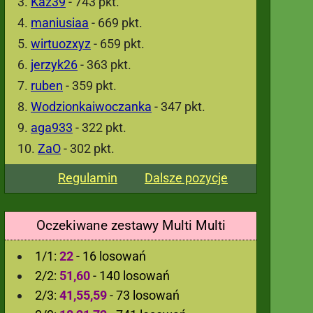
Kaz39
- 743 pkt.
maniusiaa
- 669 pkt.
wirtuozxyz
- 659 pkt.
jerzyk26
- 363 pkt.
ruben
- 359 pkt.
Wodzionkaiwoczanka
- 347 pkt.
aga933
- 322 pkt.
ZaO
- 302 pkt.
Regulamin
Dalsze pozycje
Oczekiwane zestawy Multi Multi
1/1:
22
- 16 losowań
2/2:
51,60
- 140 losowań
2/3:
41,55,59
- 73 losowań