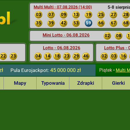
Multi Multi - 07.08.2026 (14:00)
5-8 sierpni
03
07
09
13
19
25
27
28
35
39
42
53
59
66
67
68
Mini Lotto - 06.08.2026
02
08
1
Lotto - 06.08.2026
Lotto Plus -
22
23
04
14
18
23
29
46
02
03
16
zł
45 000 000 zł
Pula
Eurojackpot:
Piątek
•
Multi M
Mapy
Typowania
Zdrapki
Gierki