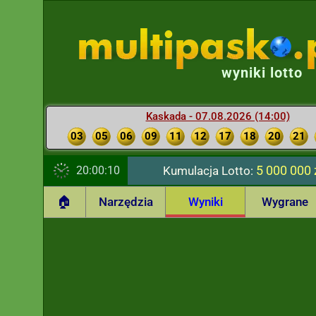
wyniki lotto
Kaskada - 07.08.2026 (14:00)
03
05
06
09
11
12
17
18
20
21
5 000 000 
20:00:11
Kumulacja Lotto:
🏠
Narzędzia
Wyniki
Wygrane