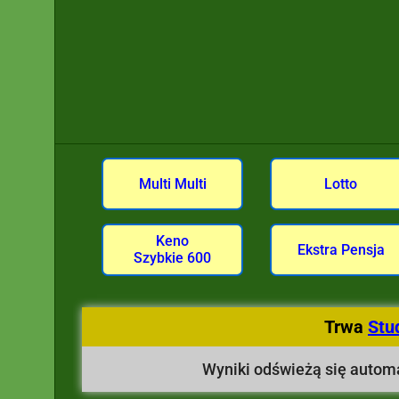
Multi Multi
Lotto
Keno
Ekstra Pensja
Szybkie 600
Trwa
Stu
Wyniki odświeżą się automa