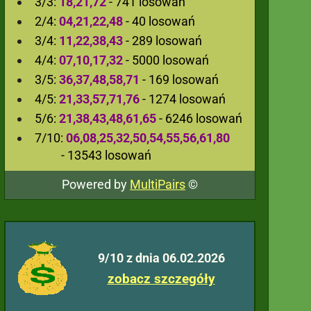
3/3:
18,21,72
- 741 losowań
2/4:
04,21,22,48
- 40 losowań
3/4:
11,22,38,43
- 289 losowań
4/4:
07,10,17,32
- 5000 losowań
3/5:
36,37,48,58,71
- 169 losowań
4/5:
21,33,57,71,76
- 1274 losowań
5/6:
21,38,43,48,61,65
- 6246 losowań
7/10:
06,08,25,32,50,54,55,56,61,80
- 13543 losowań
Powered by
MultiPairs
©
9/10 z dnia 06.02.2026
zobacz szczegóły