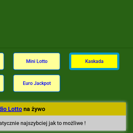
Mini Lotto
Kaskada
Euro Jackpot
dio Lotto
na żywo
tycznie najszybciej jak to możliwe !