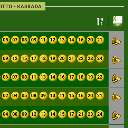
LOTTO - KASKADA
05
07
08
09
11
12
13
14
16
20
21
09
12
15
17
18
19
20
21
22
23
24
06
07
08
11
13
14
16
17
18
19
22
02
04
05
08
09
10
11
15
16
20
21
04
08
09
12
13
14
15
17
21
23
24