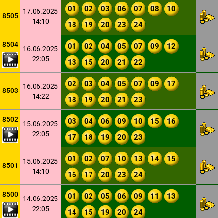
01
02
03
06
07
08
10
17.06.2025
8505
14:10
18
19
20
23
24
8504
01
02
04
05
07
09
12
16.06.2025
22:05
13
15
20
21
22
02
03
04
05
07
09
17
16.06.2025
8503
14:22
18
19
20
21
23
8502
03
04
06
09
10
15
16
15.06.2025
22:05
17
18
19
20
23
01
02
07
10
13
14
15
15.06.2025
8501
14:10
16
17
20
23
24
8500
01
02
05
06
09
11
13
14.06.2025
22:05
14
15
19
20
24