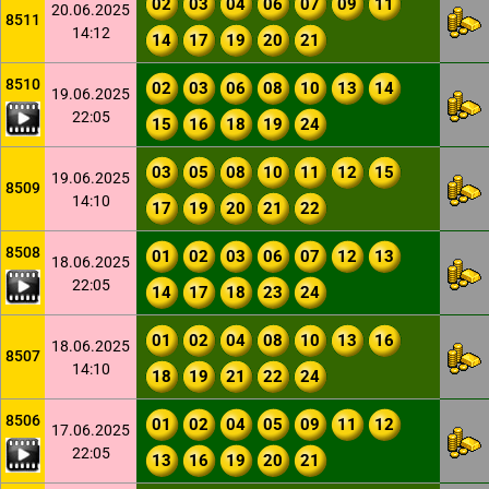
02
03
04
06
07
09
11
20.06.2025
8511
14:12
14
17
19
20
21
8510
02
03
06
08
10
13
14
19.06.2025
22:05
15
16
18
19
24
03
05
08
10
11
12
15
19.06.2025
8509
14:10
17
19
20
21
22
8508
01
02
03
06
07
12
13
18.06.2025
22:05
14
17
18
23
24
01
02
04
08
10
13
16
18.06.2025
8507
14:10
18
19
21
22
24
8506
01
02
04
05
09
11
12
17.06.2025
22:05
13
16
19
20
21