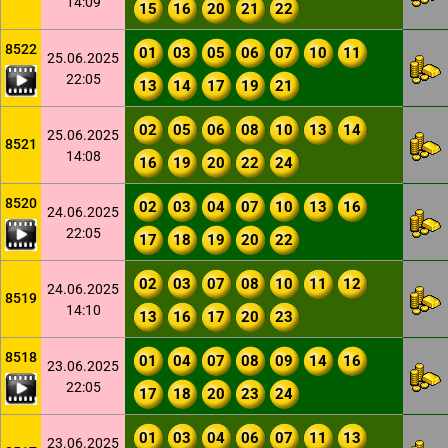
14:09
15
16
20
21
22
8522
01
03
05
06
07
10
11
25.06.2025
22:05
13
14
17
19
21
02
05
06
08
10
13
14
25.06.2025
8521
14:08
16
19
20
22
24
8520
02
03
04
07
10
13
16
24.06.2025
22:05
17
18
19
20
22
02
03
07
08
10
11
12
24.06.2025
8519
14:10
13
16
17
20
23
8518
01
04
07
08
09
14
16
23.06.2025
22:05
17
18
20
23
24
01
03
04
06
07
11
13
23.06.2025