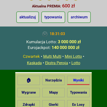
600 zł
Aktualna PREMIA:
aktualizuj
typowania
archiwum
18:31:04
3 000 000 zł
Kumulacja Lotto:
140 000 000 zł
Eurojackpot:
Czwartek
•
•
•
Multi Multi
Mini Lotto
•
•
Kaskada
Ekstra Pensja
Lotto
🏠
Narzędzia
Wyniki
Wygrane
Mapy
Typowania
Zdrapki
Gierki
Ex Losy