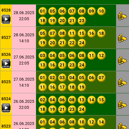
8528
01
05
06
07
08
09
10
28.06.2025
22:05
18
19
20
21
23
05
07
08
11
15
16
18
28.06.2025
8527
14:10
19
20
21
22
24
8526
03
04
05
06
08
11
12
27.06.2025
22:05
13
16
21
23
24
01
02
03
04
05
06
07
27.06.2025
8525
14:10
11
16
17
18
19
8524
02
04
06
08
13
14
15
26.06.2025
22:05
18
19
21
23
24
01
04
06
08
10
12
14
26.06.2025
8523