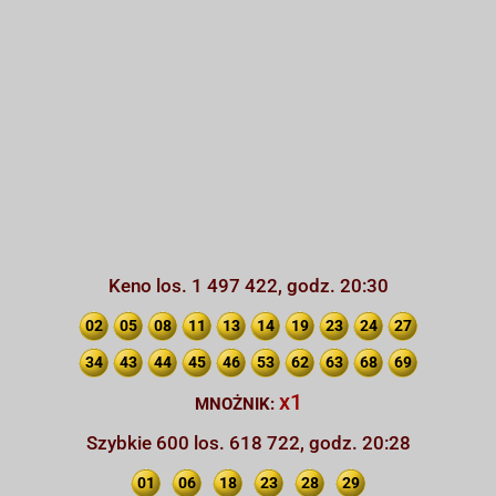
Keno los. 1 497 422, godz. 20:30
02
05
08
11
13
14
19
23
24
27
34
43
44
45
46
53
62
63
68
69
x1
MNOŻNIK:
Szybkie 600 los. 618 722, godz. 20:28
01
06
18
23
28
29