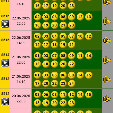
8517
14:10
16
17
19
20
23
8516
02
03
06
08
09
12
13
22.06.2025
22:05
16
19
20
21
23
02
03
04
05
07
10
12
22.06.2025
8515
14:09
14
17
18
19
21
8514
01
03
07
08
09
11
14
21.06.2025
22:06
15
18
19
20
22
01
03
05
06
08
14
15
21.06.2025
8513
14:10
17
20
22
23
24
8512
03
06
08
11
12
14
15
20.06.2025
22:05
18
19
20
22
23