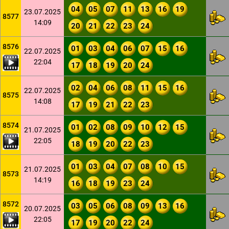
04
05
07
11
13
16
19
23.07.2025
8577
14:09
20
21
22
23
24
8576
01
03
04
06
07
15
16
22.07.2025
22:04
17
18
19
20
24
02
04
06
08
11
15
16
22.07.2025
8575
14:08
17
19
21
22
23
8574
01
02
08
09
10
12
15
21.07.2025
22:05
18
19
20
22
23
01
03
04
07
08
10
15
21.07.2025
8573
14:19
16
18
19
23
24
8572
03
05
06
08
09
13
16
20.07.2025
22:05
17
19
20
22
24