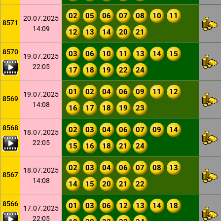
02
05
06
07
08
10
11
20.07.2025
8571
14:09
12
13
14
20
21
8570
03
06
10
11
13
14
15
19.07.2025
22:05
17
18
19
22
24
01
02
04
06
09
11
12
19.07.2025
8569
14:08
16
17
18
19
23
8568
02
03
04
06
07
09
14
18.07.2025
22:05
15
16
18
21
24
02
03
04
06
07
08
13
18.07.2025
8567
14:08
14
15
20
21
22
8566
01
03
06
12
13
14
18
17.07.2025
22:05