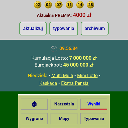
02
04
07
11
14
28
4000 zł
Aktualna PREMIA:
aktualizuj
typowania
archiwum
09:56:35
7 000 000 zł
Kumulacja Lotto:
45 000 000 zł
Eurojackpot:
Niedziela
•
•
•
Multi Multi
Mini Lotto
•
Kaskada
Ekstra Pensja
🏠
Narzędzia
Wyniki
Wygrane
Mapy
Typowania