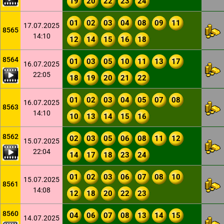
19
20
22
23
24
01
02
03
04
08
09
11
17.07.2025
8565
14:10
12
14
15
16
18
8564
01
03
05
10
11
13
17
16.07.2025
22:05
18
19
20
21
22
01
02
03
04
05
07
08
16.07.2025
8563
14:10
10
13
14
15
16
8562
02
03
05
06
08
11
12
15.07.2025
22:04
14
17
18
23
24
01
02
03
06
07
08
10
15.07.2025
8561
14:08
12
18
20
22
23
8560
04
06
07
08
13
14
15
14.07.2025