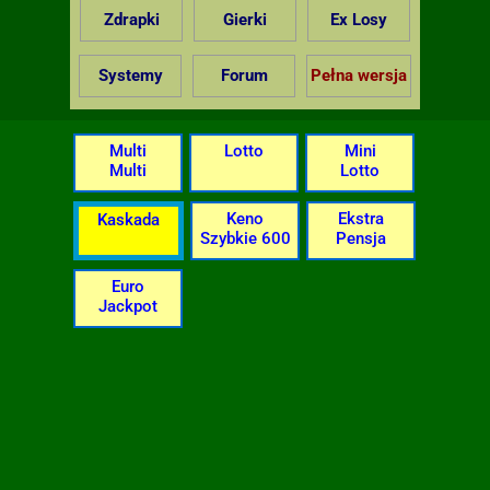
Zdrapki
Gierki
Ex Losy
Systemy
Forum
Pełna wersja
Multi
Lotto
Mini
Multi
Lotto
Keno
Ekstra
Kaskada
Szybkie 600
Pensja
Euro
Jackpot