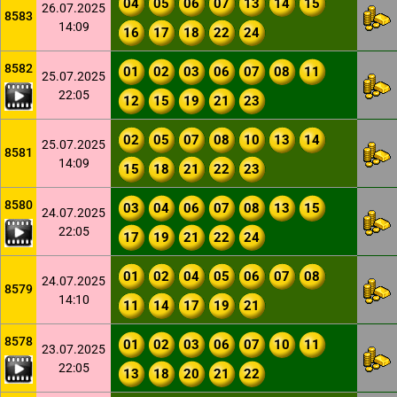
04
05
06
07
13
14
15
26.07.2025
8583
14:09
16
17
18
22
24
8582
01
02
03
06
07
08
11
25.07.2025
22:05
12
15
19
21
23
02
05
07
08
10
13
14
25.07.2025
8581
14:09
15
18
21
22
23
8580
03
04
06
07
08
13
15
24.07.2025
22:05
17
19
21
22
24
01
02
04
05
06
07
08
24.07.2025
8579
14:10
11
14
17
19
21
8578
01
02
03
06
07
10
11
23.07.2025
22:05
13
18
20
21
22