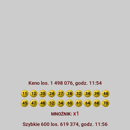
Keno los. 1 498 076, godz. 11:54
11
12
20
24
27
28
32
34
39
44
45
47
48
52
54
60
61
64
68
70
x1
MNOŻNIK:
Szybkie 600 los. 619 374, godz. 11:56