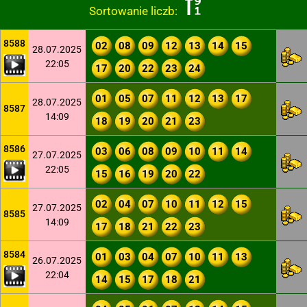
Sortowanie liczb:
8588
02
08
09
12
13
14
15
28.07.2025
22:05
17
20
22
23
24
01
05
07
11
12
13
17
28.07.2025
8587
14:09
18
19
20
21
23
8586
03
06
08
09
10
11
14
27.07.2025
22:05
15
16
19
20
22
02
04
07
10
11
12
15
27.07.2025
8585
14:09
17
18
21
22
23
8584
01
03
04
07
10
11
13
26.07.2025
22:04
14
15
17
18
21