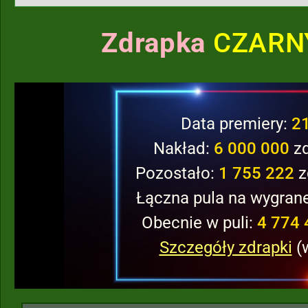
Zdrapka
CZARN
Data premiery:
2
Nakład:
6 000 000
zd
Pozostało:
1 755 222
z
Łączna pula na wygran
Obecnie w puli:
4 774 
Szczegóły zdrapki
(w