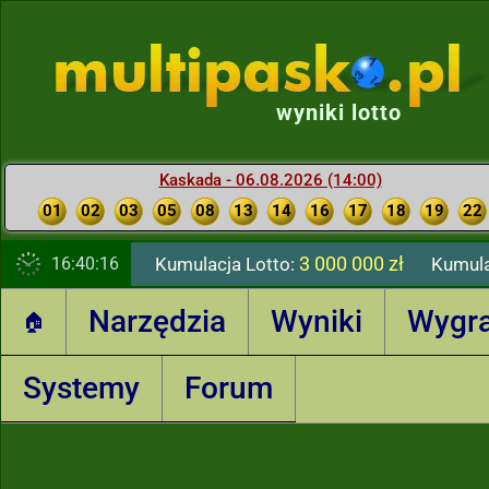
wyniki lotto
Kaskada - 06.08.2026 (14:00)
01
02
03
05
08
13
14
16
17
18
19
22
3 000 000 zł
16:40:18
Kumulacja Lotto:
Kumula
Narzędzia
Wyniki
Wygr
🏠
Systemy
Forum