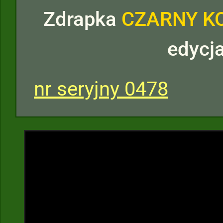
Zdrapka
CZARNY K
edycj
nr seryjny 0478