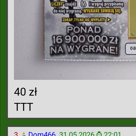
40 zł
TTT
3.
Dom466
31.05.2026 ⌚ 22:01