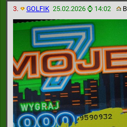
3.
GOLFIK
25.02.2026 ⌚ 14:02
B