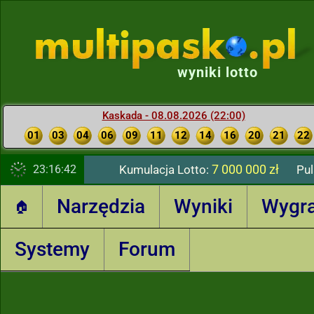
wyniki lotto
Kaskada - 08.08.2026 (22:00)
01
03
04
06
09
11
12
14
16
20
21
22
7 000 000 zł
23:16:44
Kumulacja Lotto:
Pul
Narzędzia
Wyniki
Wygr
🏠
Systemy
Forum