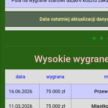
Pula na wygrane stanowi
53,00
% kosztu zaku
Data ostatniej aktualizacji dan
Wysokie wygrane
data
wygrana
m
16.06.2026
75 000 zł
Przew
11.03.2026
75 000 zł
Miastk