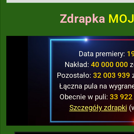
Zdrapka
MOJ
Data premiery:
1
Nakład:
40 000 000
z
Pozostało:
32 003 939
z
Łączna pula na wygran
Obecnie w puli:
33 922 
Szczegóły zdrapki
(w