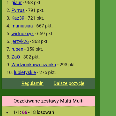
giaur
- 963 pkt.
Pyrrus
- 791 pkt.
Kaz39
- 721 pkt.
maniusiaa
- 667 pkt.
wirtuozxyz
- 659 pkt.
jerzyk26
- 363 pkt.
ruben
- 359 pkt.
ZaO
- 302 pkt.
Wodzionkaiwoczanka
- 293 pkt.
lubietyskie
- 275 pkt.
Regulamin
Dalsze pozycje
Oczekiwane zestawy Multi Multi
1/1:
66
- 18 losowań