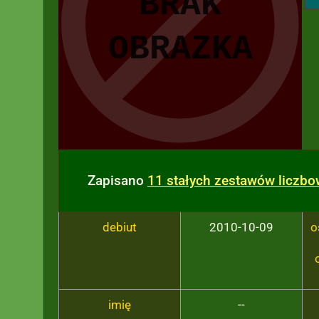
Zapisano
11 stałych zestawów liczb
debiut
2010-10-09
o
imię
--