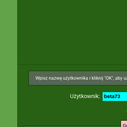
Wpisz nazwę użytkownika i kliknij "OK", aby u
Użytkownik:
G