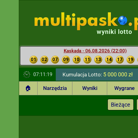
wyniki lotto
Kaskada - 06.08.2026 (22:00)
01
02
07
09
10
11
13
14
17
19
5 000 000 zł
07:11:20
Kumulacja Lotto:
🏠
Narzędzia
Wyniki
Wygrane
Bieżące