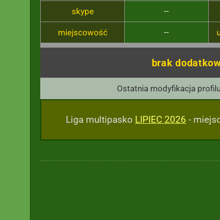
skype
--
miejscowość
--
brak dodatkow
Ostatnia modyfikacja profil
Liga multipasko
LIPIEC 2026
- miejsc