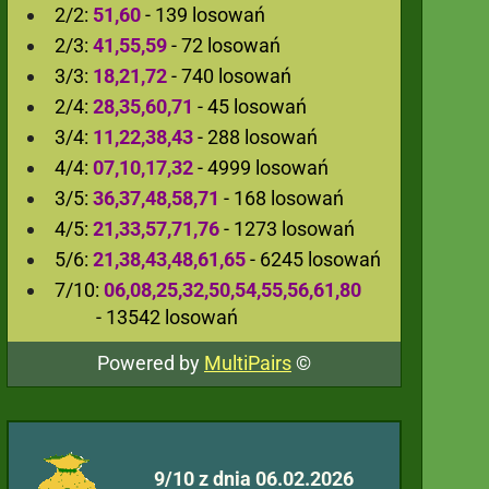
2/2:
51,60
- 139 losowań
2/3:
41,55,59
- 72 losowań
3/3:
18,21,72
- 740 losowań
2/4:
28,35,60,71
- 45 losowań
3/4:
11,22,38,43
- 288 losowań
4/4:
07,10,17,32
- 4999 losowań
3/5:
36,37,48,58,71
- 168 losowań
4/5:
21,33,57,71,76
- 1273 losowań
5/6:
21,38,43,48,61,65
- 6245 losowań
7/10:
06,08,25,32,50,54,55,56,61,80
- 13542 losowań
Powered by
MultiPairs
©
9/10 z dnia 06.02.2026