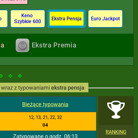
Keno
o
Ekstra Pensja
Euro Jackpot
Szybkie 600
ja
Ekstra Premia
wraz z typowaniami
ekstra pensja
Bieżące typowania
12, 13, 21, 22, 32
04
RANKING
Zatypowane o godz. 06:13