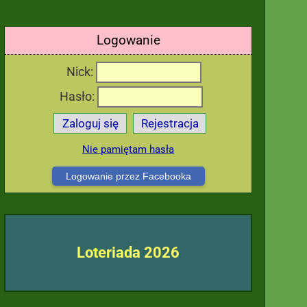
Logowanie
Nick:
Hasło:
Zaloguj się
Rejestracja
Nie pamiętam hasła
Logowanie przez Facebooka
Loteriada 2026