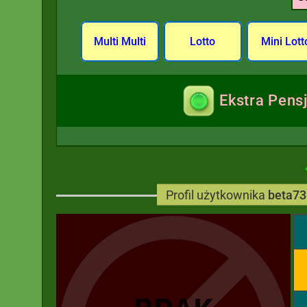
Multi Multi
Lotto
Mini Lott
Ekstra Pens
Profil użytkownika
beta73