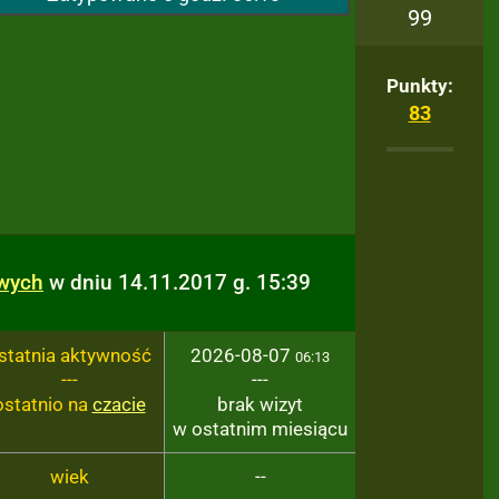
99
Punkty:
83
owych
w dniu 14.11.2017 g. 15:39
statnia aktywność
2026-08-07
06:13
---
---
ostatnio na
czacie
brak wizyt
w ostatnim miesiącu
wiek
--