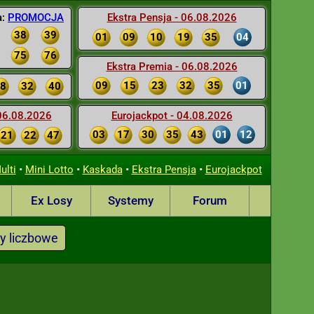
a:
PROMOCJA
Ekstra Pensja - 06.08.2026
38
39
01
09
10
19
35
04
75
76
Ekstra Premia - 06.08.2026
09
15
23
32
35
01
8
32
40
 06.08.2026
Eurojackpot - 04.08.2026
03
17
30
35
43
01
12
21
22
47
•
•
•
•
ulti
Mini Lotto
Kaskada
Ekstra Pensja
Eurojackpot
Ex Losy
Systemy
Forum
y liczbowe