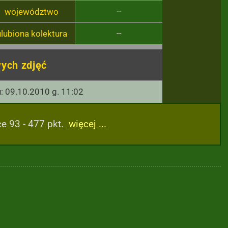
województwo
--
ulubiona kolektura
--
ych zdjęć
u: 09.10.2010 g. 11:02
e 93 - 477 pkt.
więcej ...