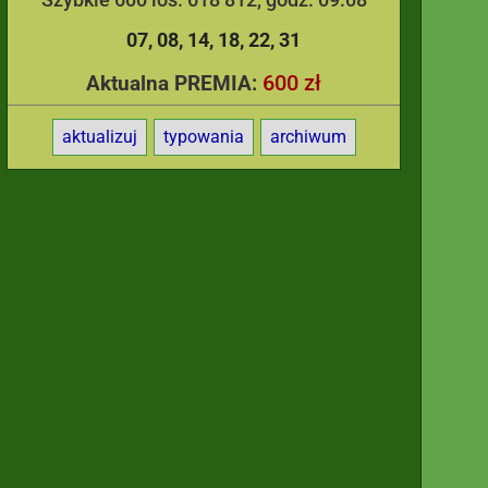
07
08
14
18
22
31
600 zł
Aktualna PREMIA:
aktualizuj
typowania
archiwum