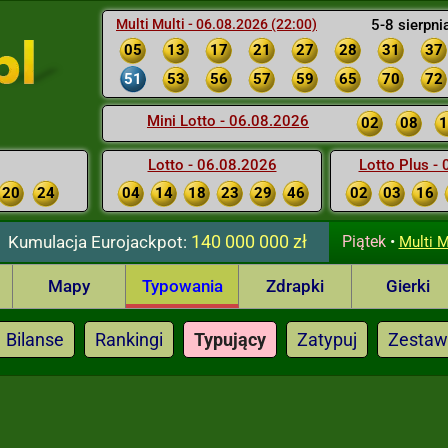
Multi Multi - 06.08.2026 (22:00)
5-8 sierpni
05
13
17
21
27
28
31
37
51
53
56
57
59
65
70
72
Mini Lotto - 06.08.2026
02
08
1
Lotto - 06.08.2026
Lotto Plus -
20
24
04
14
18
23
29
46
02
03
16
140 000 000 zł
Kumulacja
Eurojackpot:
Piątek
•
Multi M
Mapy
Typowania
Zdrapki
Gierki
Bilanse
Rankingi
Typujący
Zatypuj
Zestaw