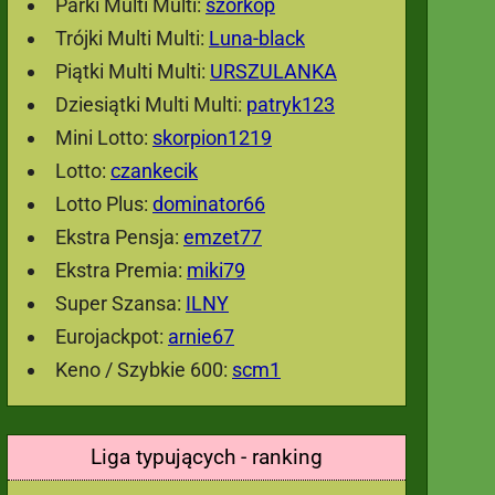
Parki Multi Multi:
szorkop
Trójki Multi Multi:
Luna-black
Piątki Multi Multi:
URSZULANKA
Dziesiątki Multi Multi:
patryk123
Mini Lotto:
skorpion1219
Lotto:
czankecik
Lotto Plus:
dominator66
Ekstra Pensja:
emzet77
Ekstra Premia:
miki79
Super Szansa:
ILNY
Eurojackpot:
arnie67
Keno / Szybkie 600:
scm1
Liga typujących - ranking