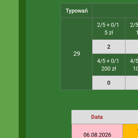
Typowań
2/5 + 0/1
2/5
5 zł
2
29
4/5 + 0/1
4/5
200 zł
10
0
Data
06.08.2026