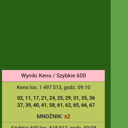
Wyniki Keno / Szybkie 600
Keno los. 1 497 513, godz. 09:10
02
11
17
21
24
25
29
31
35
36
37
39
40
41
58
61
62
65
66
67
x2
MNOŻNIK:
Szybkie 600 los. 618 812, godz. 09:08