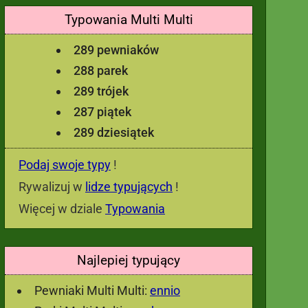
Typowania Multi Multi
289 pewniaków
288 parek
289 trójek
287 piątek
289 dziesiątek
Podaj swoje typy
!
Rywalizuj w
lidze typujących
!
Więcej w dziale
Typowania
Najlepiej typujący
Pewniaki Multi Multi:
ennio