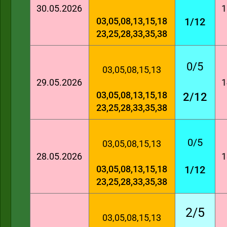
30.05.2026
1
03,05,08,13,15,18
1/12
23,25,28,33,35,38
0/5
03,05,08,15,13
29.05.2026
1
03,05,08,13,15,18
2/12
23,25,28,33,35,38
0/5
03,05,08,15,13
28.05.2026
1
03,05,08,13,15,18
1/12
23,25,28,33,35,38
2/5
03,05,08,15,13