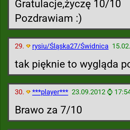
Gratulacje,życzę 10/10
Pozdrawiam :)
29.
rysiu/Śląska27/Świdnica
15.02
tak pięknie to wygląda 
30.
***player***
23.09.2012 ⌚ 17:5
Brawo za 7/10