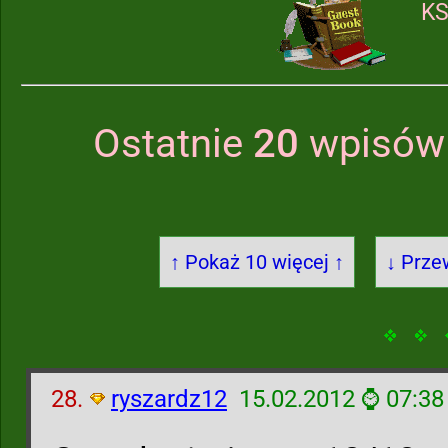
KS
Ostatnie
20
wpisów 
↑ Pokaż 10 więcej ↑
↓ Prze
28.
ryszardz12
15.02.2012 ⌚ 07:38