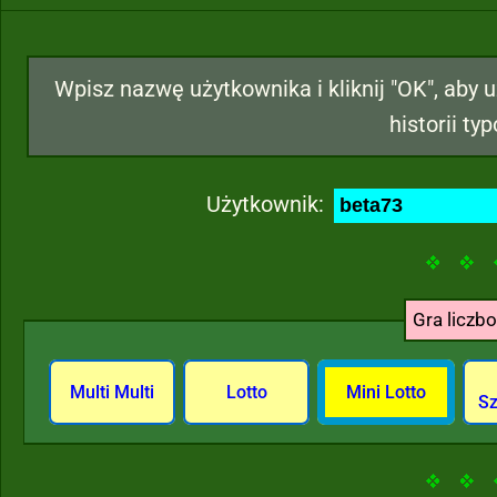
Wpisz nazwę użytkownika i kliknij "OK", aby 
historii ty
Użytkownik:
Gra liczb
Multi Multi
Lotto
Mini Lotto
Sz