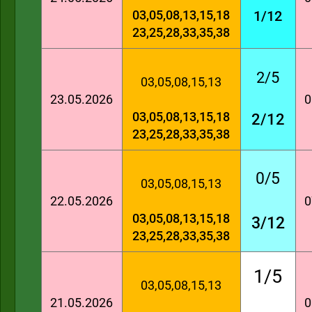
03,05,08,13,15,18
1/12
23,25,28,33,35,38
2/5
03,05,08,15,13
23.05.2026
0
03,05,08,13,15,18
2/12
23,25,28,33,35,38
0/5
03,05,08,15,13
22.05.2026
0
03,05,08,13,15,18
3/12
23,25,28,33,35,38
1/5
03,05,08,15,13
21.05.2026
0