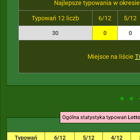
Najlepsze typowania w okresie
Typowań 12 liczb
6/12
5/12
30
0
0
Miejsce na liście
T
Ogólna statystyka typowań
Lott
Typowań
6/12
5/12
4/12