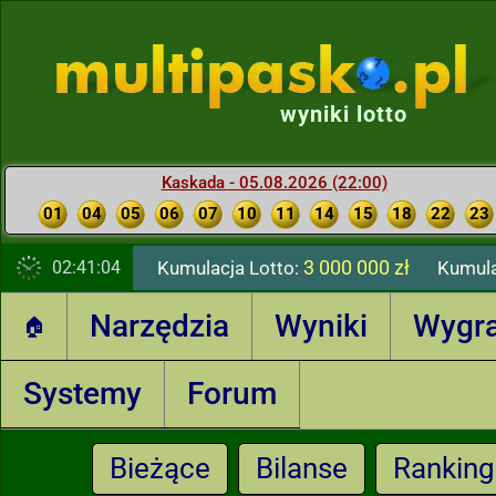
wyniki lotto
Kaskada - 05.08.2026 (22:00)
01
04
05
06
07
10
11
14
15
18
22
23
3 000 000 zł
02:41:05
Kumulacja Lotto:
Kumula
Narzędzia
Wyniki
Wygr
🏠
Systemy
Forum
Bieżące
Bilanse
Ranking