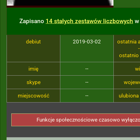
Zapisano
14 stałych zestawów liczbowych
w 
debiut
2019-03-02
ostatnia
-
ostatnio
imię
--
w
skype
--
wojew
miejscowość
--
ulubiona
Funkcje społecznościowe czasowo wyłącz