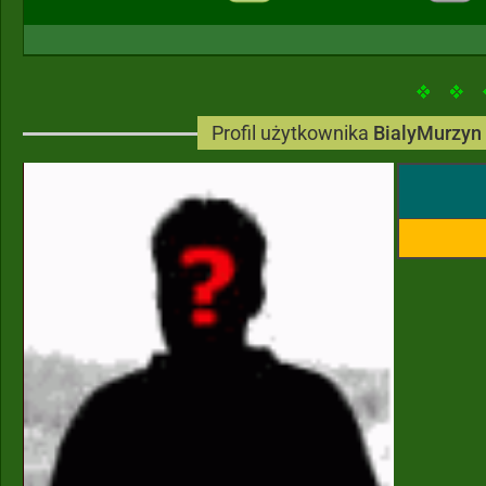
Profil użytkownika
BialyMurzyn