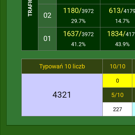
1180/
613/
3972
417
02
29.7%
14.7%
1637/
1834/
3972
417
01
41.2%
43.9%
Typowań 10 liczb
10/10
0
4321
5/10
227