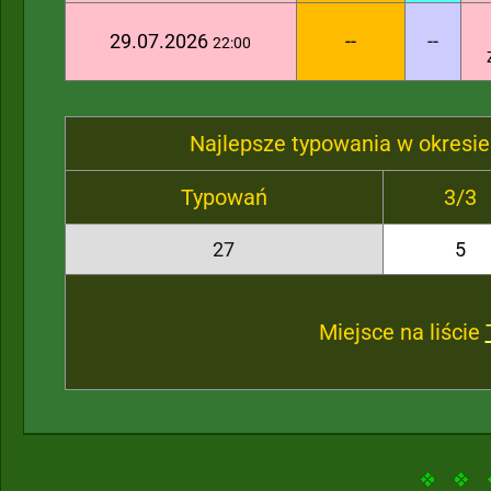
29.07.2026
--
--
22:00
Najlepsze typowania w okresie
Typowań
3/3
27
5
Miejsce na liście