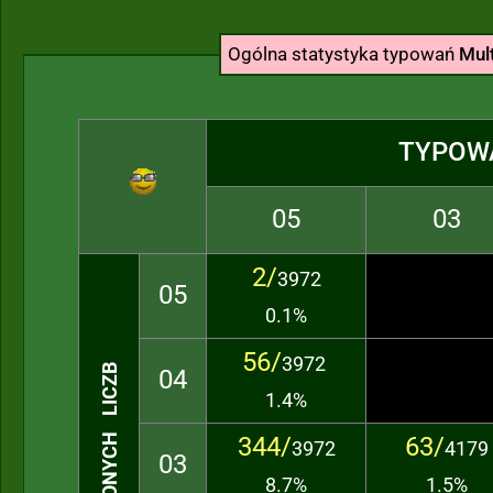
Ogólna statystyka typowań
Mult
TYPOW
05
03
2/
3972
05
0.1%
56/
3972
TRAFIONYCH LICZB
04
1.4%
344/
63/
3972
4179
03
8.7%
1.5%