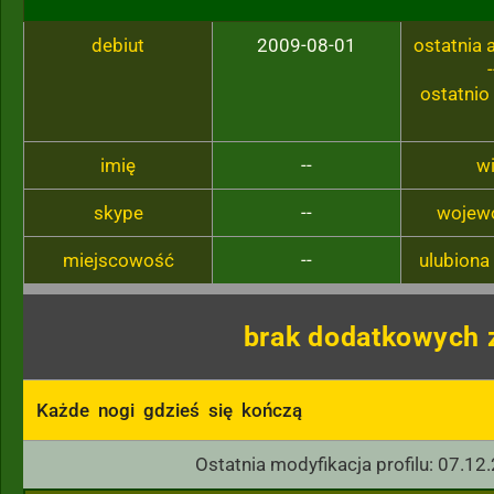
debiut
2009-08-01
ostatnia
-
ostatnio
imię
--
w
skype
--
wojew
miejscowość
--
ulubiona
brak dodatkowych 
Każde  nogi  gdzieś  się  kończą
Ostatnia modyfikacja profilu: 07.12