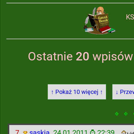
KS
Ostatnie
20
wpisów 
↑ Pokaż 10 więcej ↑
↓ Prze
7.
saskia
24.01.2011 ⌚ 22:39
Łód