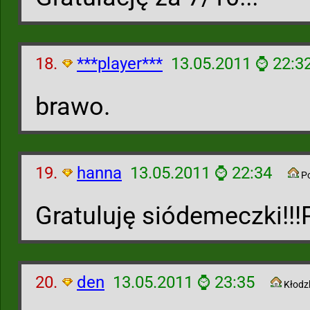
18.
***player***
13.05.2011 ⌚ 22:3
brawo.
19.
hanna
13.05.2011 ⌚ 22:34
P
Gratuluję siódemeczki!!
20.
den
13.05.2011 ⌚ 23:35
Kłodz