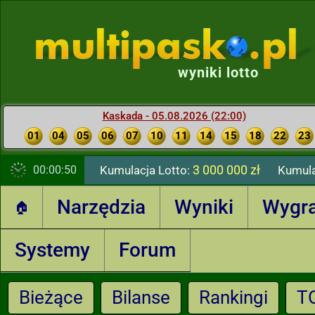
wyniki lotto
Kaskada - 05.08.2026 (22:00)
01
04
05
06
07
10
11
14
15
18
22
23
3 000 000 zł
00:00:51
Kumulacja Lotto:
Kumula
Narzędzia
Wyniki
Wygr
🏠
Systemy
Forum
Bieżące
Bilanse
Rankingi
T