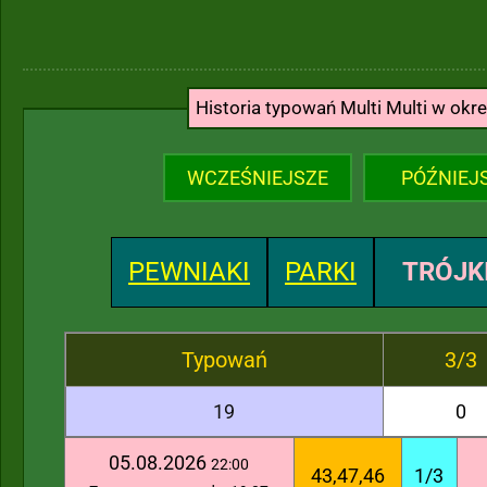
Historia typowań Multi Multi w okr
WCZEŚNIEJSZE
PÓŹNIEJ
PEWNIAKI
PARKI
TRÓJK
Typowań
3/3
19
0
05.08.2026
22:00
43,47,46
1/3