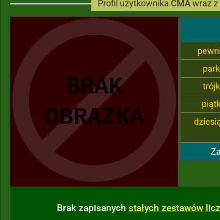
Profil użytkownika
ĆMA
wraz z
pewn
par
trój
piąt
dziesi
Za
Brak zapisanych
stałych zestawów li