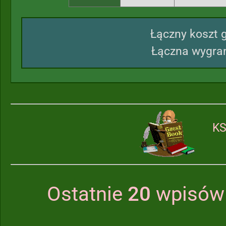
Łączny koszt g
Łączna wygran
KS
Ostatnie
20
wpisów 