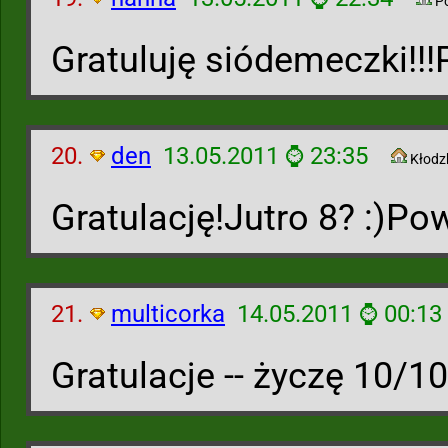
P
Gratuluję siódemeczki!!
20.
den
13.05.2011 ⌚ 23:35
Kłodz
Gratulację!Jutro 8? :)Po
21.
multicorka
14.05.2011 ⌚ 00:13
Gratulacje -- życzę 10/10