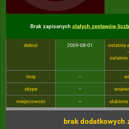
Brak zapisanych
stałych zestawów licz
debiut
2009-08-01
ostatnia
-
ostatnio
imię
--
w
skype
--
wojew
miejscowość
--
ulubiona
brak dodatkowych 