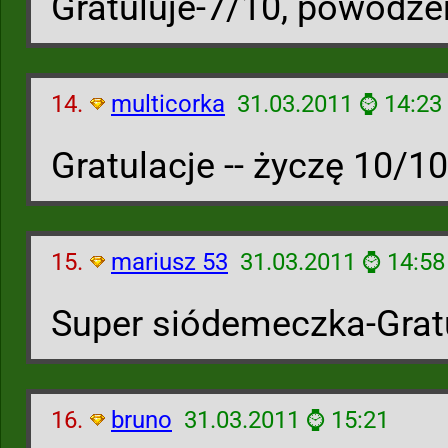
Gratuluje-7/10, powodz
14.
multicorka
31.03.2011 ⌚ 14:23
Gratulacje -- życzę 10/10
15.
mariusz 53
31.03.2011 ⌚ 14:58
Super siódemeczka-Grat
16.
bruno
31.03.2011 ⌚ 15:21