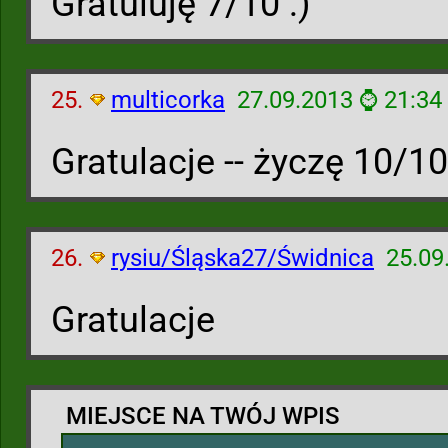
Gratuluję 7/10 :)
25.
multicorka
27.09.2013 ⌚ 21:34
Gratulacje -- życzę 10/10
26.
rysiu/Śląska27/Świdnica
25.09
Gratulacje
MIEJSCE NA TWÓJ WPIS