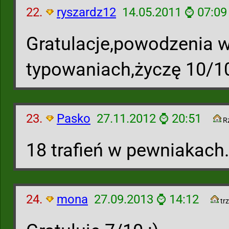
22.
ryszardz12
14.05.2011 ⌚ 07:09
Gratulacje,powodzenia 
typowaniach,życzę 10/1
23.
Pasko
27.11.2012 ⌚ 20:51
R
18 trafień w pewniakach
24.
mona
27.09.2013 ⌚ 14:12
trz