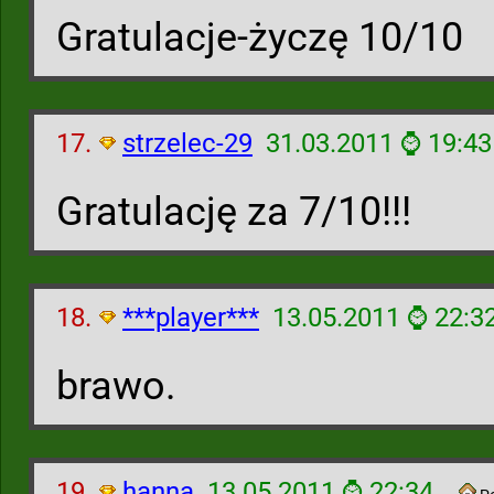
Gratulacje-życzę 10/10
17.
strzelec-29
31.03.2011 ⌚ 19:43
Gratulację za 7/10!!!
18.
***player***
13.05.2011 ⌚ 22:3
brawo.
19.
hanna
13.05.2011 ⌚ 22:34