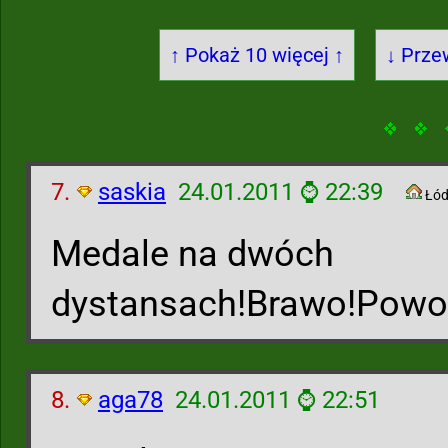
↑ Pokaż 10 więcej ↑
↓ Prze
7.
saskia
24.01.2011 ⌚ 22:39
Łód
Medale na dwóch
dystansach!Brawo!Powo
8.
aga78
24.01.2011 ⌚ 22:51