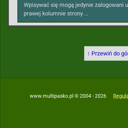
Wpisywać się mogą jedynie zalogowani u
prawej kolumnie strony ...
↑ Przewiń do gór
www.multipasko.pl © 2004 - 2026
Regul