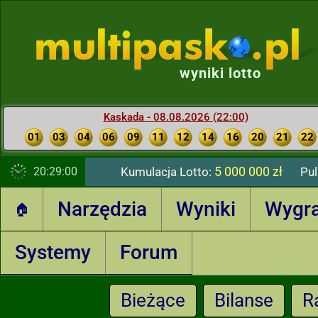
wyniki lotto
Kaskada - 08.08.2026 (22:00)
01
03
04
06
09
11
12
14
16
20
21
22
5 000 000 zł
20:29:01
Kumulacja Lotto:
Pul
Narzędzia
Wyniki
Wygr
🏠
Systemy
Forum
Bieżące
Bilanse
R