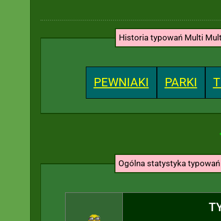
Historia typowań Multi Mul
PEWNIAKI
PARKI
T
Ogólna statystyka typowa
T