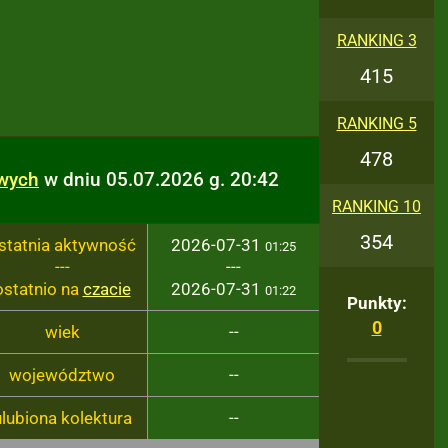
RANKING 3
415
RANKING 5
478
owych
w dniu 05.07.2026 g. 20:42
RANKING 10
354
statnia aktywność
2026-07-31
01:25
---
---
ostatnio na
czacie
2026-07-31
01:22
Punkty:
0
wiek
--
województwo
--
ulubiona kolektura
--