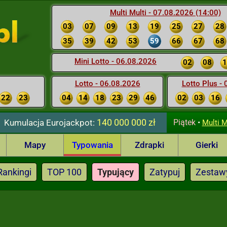
Multi Multi - 07.08.2026 (14:00)
03
07
09
13
19
25
27
28
35
39
42
53
59
66
67
68
Mini Lotto - 06.08.2026
02
08
1
Lotto - 06.08.2026
Lotto Plus -
22
23
04
14
18
23
29
46
02
03
16
140 000 000 zł
Kumulacja
Eurojackpot:
Piątek
•
Multi M
Mapy
Typowania
Zdrapki
Gierki
Rankingi
TOP 100
Typujący
Zatypuj
Zestaw