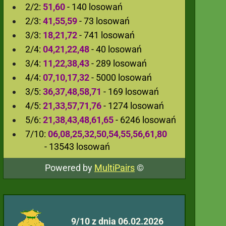
2/2:
51,60
- 140 losowań
2/3:
41,55,59
- 73 losowań
3/3:
18,21,72
- 741 losowań
2/4:
04,21,22,48
- 40 losowań
3/4:
11,22,38,43
- 289 losowań
4/4:
07,10,17,32
- 5000 losowań
3/5:
36,37,48,58,71
- 169 losowań
4/5:
21,33,57,71,76
- 1274 losowań
5/6:
21,38,43,48,61,65
- 6246 losowań
7/10:
06,08,25,32,50,54,55,56,61,80
- 13543 losowań
Powered by
MultiPairs
©
9/10 z dnia 06.02.2026