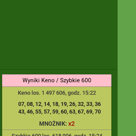
Wyniki Keno / Szybkie 600
Keno los. 1 497 606, godz. 15:22
07
08
12
14
18
19
26
32
33
36
43
46
55
57
59
60
63
67
69
70
x2
MNOŻNIK:
Szybkie 600 los. 618 906, godz. 15:24