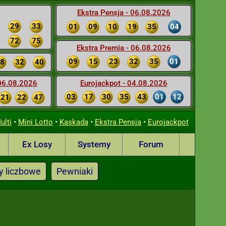
Ekstra Pensja - 06.08.2026
29
33
01
09
10
19
35
04
72
75
Ekstra Premia - 06.08.2026
09
15
23
32
35
01
8
32
40
 06.08.2026
Eurojackpot - 04.08.2026
03
17
30
35
43
01
12
21
22
47
•
•
•
•
ulti
Mini Lotto
Kaskada
Ekstra Pensja
Eurojackpot
Ex Losy
Systemy
Forum
y liczbowe
Pewniaki