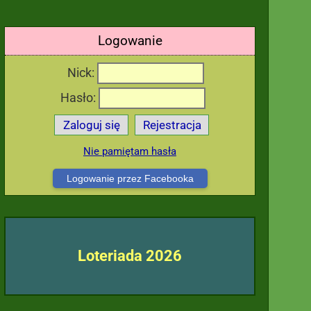
Logowanie
Nick:
Hasło:
Zaloguj się
Rejestracja
Nie pamiętam hasła
Logowanie przez Facebooka
Loteriada 2026