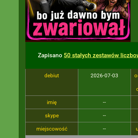
Zapisano
50 stałych zestawów liczb
debiut
2026-07-03
o
imię
--
skype
--
miejscowość
--