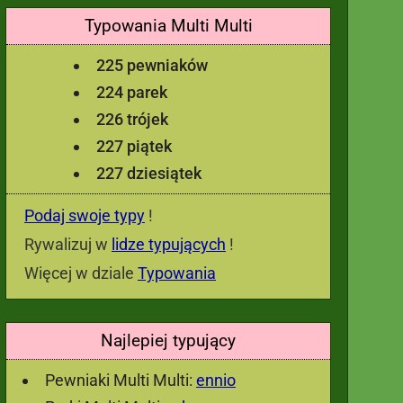
Typowania Multi Multi
225 pewniaków
224 parek
226 trójek
227 piątek
227 dziesiątek
Podaj swoje typy
!
Rywalizuj w
lidze typujących
!
Więcej w dziale
Typowania
Najlepiej typujący
Pewniaki Multi Multi:
ennio