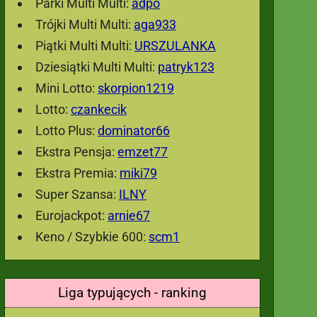
Parki Multi Multi:
adpo
Trójki Multi Multi:
aga933
Piątki Multi Multi:
URSZULANKA
Dziesiątki Multi Multi:
patryk123
Mini Lotto:
skorpion1219
Lotto:
czankecik
Lotto Plus:
dominator66
Ekstra Pensja:
emzet77
Ekstra Premia:
miki79
Super Szansa:
ILNY
Eurojackpot:
arnie67
Keno / Szybkie 600:
scm1
Liga typujących - ranking