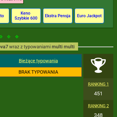
Keno
tto
Ekstra Pensja
Euro Jackpot
Szybkie 600
ova7
wraz z typowaniami
multi multi
Bieżące typowania
BRAK TYPOWANIA
RANKING 1
451
RANKING 2
348