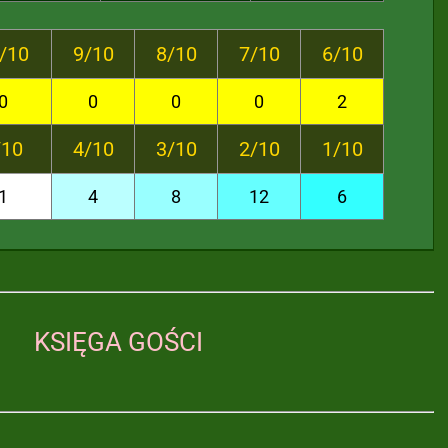
/10
9/10
8/10
7/10
6/10
0
0
0
0
2
/10
4/10
3/10
2/10
1/10
1
4
8
12
6
KSIĘGA GOŚCI