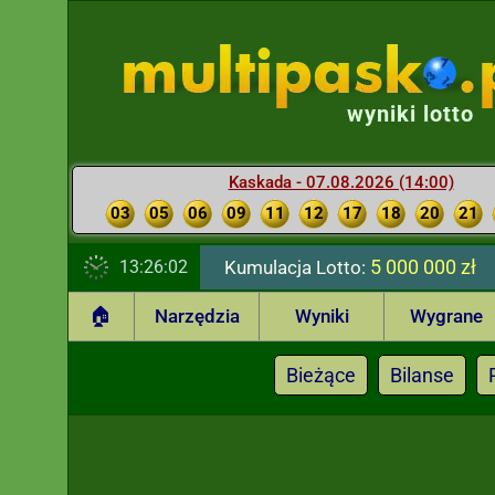
wyniki lotto
Kaskada - 07.08.2026 (14:00)
03
05
06
09
11
12
17
18
20
21
5 000 000 zł
13:26:03
Kumulacja Lotto:
🏠
Narzędzia
Wyniki
Wygrane
Bieżące
Bilanse