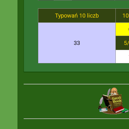
Typowań 10 liczb
10
33
5