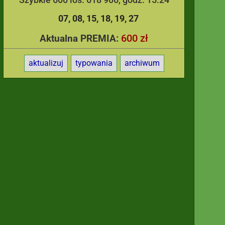
07
08
15
18
19
27
600 zł
Aktualna PREMIA:
aktualizuj
typowania
archiwum