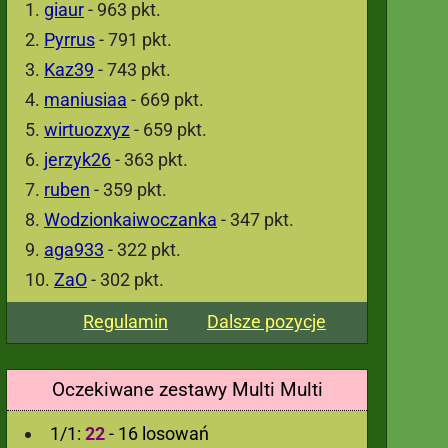
giaur
- 963 pkt.
Pyrrus
- 791 pkt.
Kaz39
- 743 pkt.
maniusiaa
- 669 pkt.
wirtuozxyz
- 659 pkt.
jerzyk26
- 363 pkt.
ruben
- 359 pkt.
Wodzionkaiwoczanka
- 347 pkt.
aga933
- 322 pkt.
ZaO
- 302 pkt.
Regulamin
Dalsze pozycje
Oczekiwane zestawy Multi Multi
1/1:
22
- 16 losowań