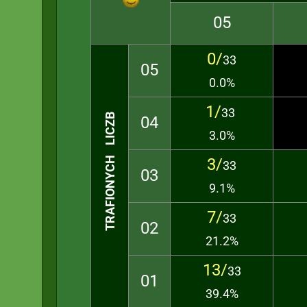
05
0/
33
05
0.0%
1/
33
TRAFIONYCH LICZB
04
3.0%
3/
33
03
9.1%
7/
33
02
21.2%
13/
33
01
39.4%