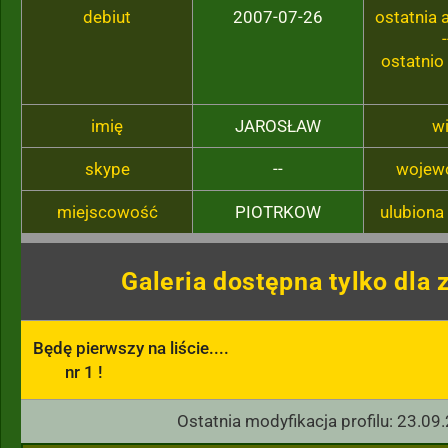
debiut
2007-07-26
ostatnia
-
ostatnio
imię
JAROSŁAW
w
skype
--
wojew
miejscowość
PIOTRKOW
ulubiona
Galeria dostępna tylko dla
Będę pierwszy na liście....

        nr 1 !
Ostatnia modyfikacja profilu: 23.09