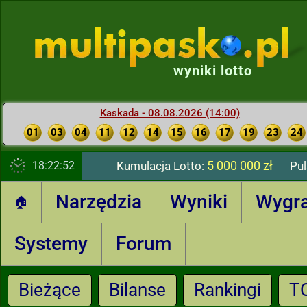
wyniki lotto
Kaskada - 08.08.2026 (14:00)
01
03
04
11
12
14
15
16
17
19
23
24
5 000 000 zł
18:22:53
Kumulacja Lotto:
Pul
Narzędzia
Wyniki
Wygr
🏠
Systemy
Forum
Bieżące
Bilanse
Rankingi
T