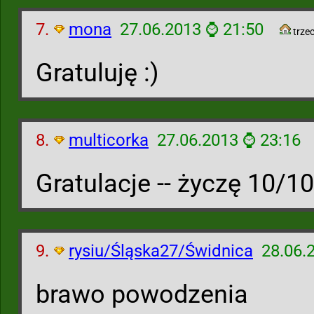
7.
mona
27.06.2013 ⌚ 21:50
trzec
Gratuluję :)
8.
multicorka
27.06.2013 ⌚ 23:16
Gratulacje -- życzę 10/10
9.
rysiu/Śląska27/Świdnica
28.06.
brawo powodzenia