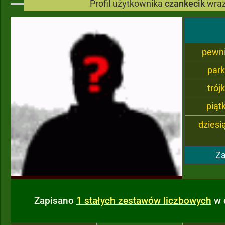
Profil użytkownika
czankecik
wraz
pewn
par
trój
piąt
dziesi
Za
Zapisano
1 stałych zestawów liczbowych
w 