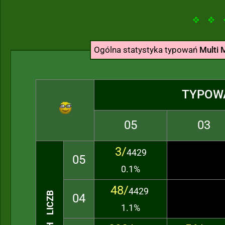
Ogólna statystyka typowań
Multi M
TYPOW
05
03
3/
4429
05
0.1%
48/
4429
04
1.1%