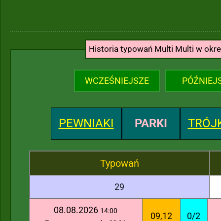
Historia typowań Multi Multi w okr
WCZEŚNIEJSZE
PÓŹNIEJ
PEWNIAKI
PARKI
TRÓJK
Typowań
29
08.08.2026
14:00
09,12
0/2