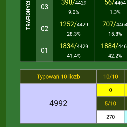
TRAFIONYCH LICZB
398/
56/
4429
4464
03
9.0%
1.3%
1252/
707/
4429
446
02
28.3%
15.8%
1834/
1884/
4429
446
01
41.4%
42.2%
Typowań 10 liczb
10/10
0
4992
5/10
270