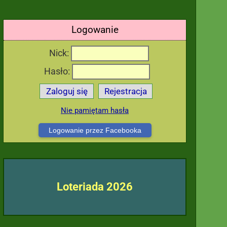
Logowanie
Nick:
Hasło:
Zaloguj się
Rejestracja
Nie pamiętam hasła
Logowanie przez Facebooka
Loteriada 2026