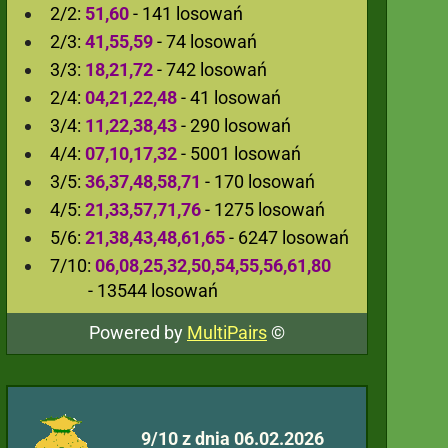
2/2:
51,60
- 141 losowań
2/3:
41,55,59
- 74 losowań
3/3:
18,21,72
- 742 losowań
2/4:
04,21,22,48
- 41 losowań
3/4:
11,22,38,43
- 290 losowań
4/4:
07,10,17,32
- 5001 losowań
3/5:
36,37,48,58,71
- 170 losowań
4/5:
21,33,57,71,76
- 1275 losowań
5/6:
21,38,43,48,61,65
- 6247 losowań
7/10:
06,08,25,32,50,54,55,56,61,80
- 13544 losowań
Powered by
MultiPairs
©
9/10 z dnia 06.02.2026