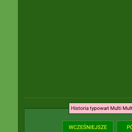
Historia typowań Multi Mul
WCZEŚNIEJSZE
P