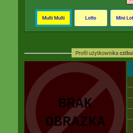
Multi Multi
Lotto
Mini Lo
Profil użytkownika
czibu