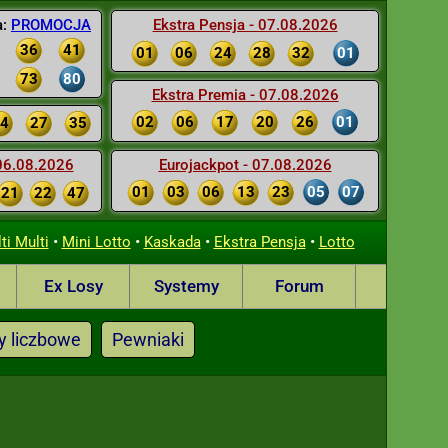
a:
PROMOCJA
Ekstra Pensja - 07.08.2026
36
41
01
06
24
28
32
01
73
80
Ekstra Premia - 07.08.2026
02
06
17
20
26
01
4
27
35
 06.08.2026
Eurojackpot - 07.08.2026
01
03
06
13
23
05
07
21
22
47
•
•
•
•
ti Multi
Mini Lotto
Kaskada
Ekstra Pensja
Lotto
Ex Losy
Systemy
Forum
y liczbowe
Pewniaki