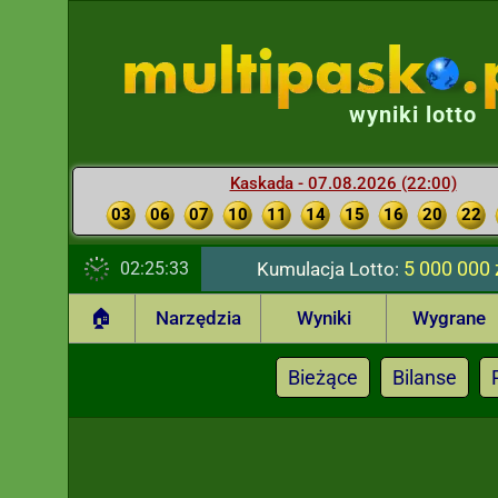
wyniki lotto
Kaskada - 07.08.2026 (22:00)
03
06
07
10
11
14
15
16
20
22
5 000 000 
02:25:34
Kumulacja Lotto:
🏠
Narzędzia
Wyniki
Wygrane
Bieżące
Bilanse