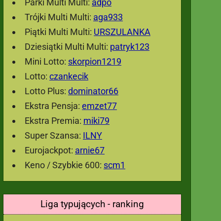
Parki Multi Multi:
adpo
Trójki Multi Multi:
aga933
Piątki Multi Multi:
URSZULANKA
Dziesiątki Multi Multi:
patryk123
Mini Lotto:
skorpion1219
Lotto:
czankecik
Lotto Plus:
dominator66
Ekstra Pensja:
emzet77
Ekstra Premia:
miki79
Super Szansa:
ILNY
Eurojackpot:
arnie67
Keno / Szybkie 600:
scm1
Liga typujących - ranking