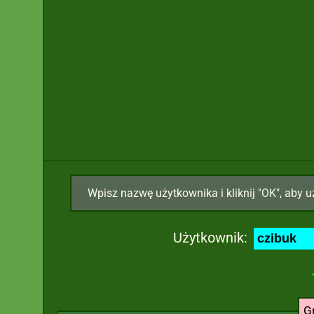
Wpisz nazwę użytkownika i kliknij "OK", aby u
Użytkownik:
G