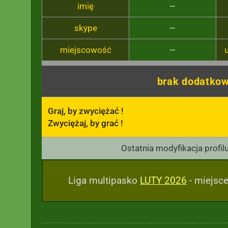
imię
--
skype
--
miejscowość
--
brak dodatkow
Graj, by zwyciężać !

Zwyciężaj, by grać !
Ostatnia modyfikacja profil
Liga multipasko
LUTY 2026
- miejsce