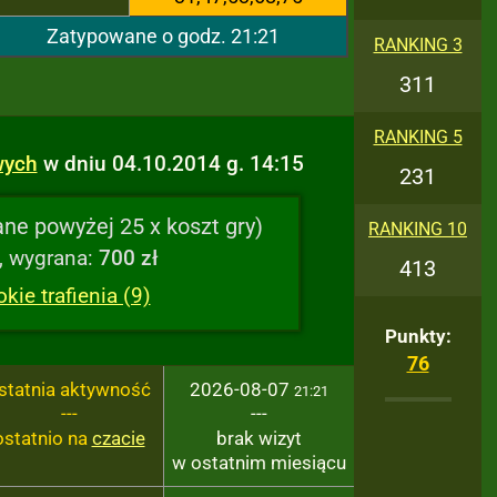
Zatypowane o godz. 21:21
RANKING 3
311
RANKING 5
wych
w dniu 04.10.2014 g. 14:15
231
ne powyżej 25 x koszt gry)
RANKING 10
, wygrana:
700 zł
413
ie trafienia (9)
Punkty:
76
statnia aktywność
2026-08-07
21:21
---
---
ostatnio na
czacie
brak wizyt
w ostatnim miesiącu