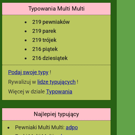
Typowania Multi Multi
219 pewniaków
219 parek
219 trójek
216 piątek
216 dziesiątek
Podaj swoje typy
!
Rywalizuj w
lidze typujących
!
Więcej w dziale
Typowania
Najlepiej typujący
Pewniaki Multi Multi:
adpo