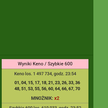
Wyniki Keno / Szybkie 600
Keno los. 1 497 734, godz. 23:54
01
04
15
17
18
21
23
26
33
36
48
51
53
55
56
60
64
66
67
70
x2
MNOŻNIK:
Szybkie 600 los. 619 033, godz. 23:52