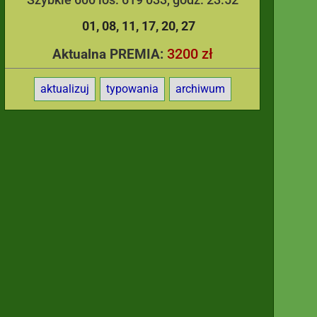
01
08
11
17
20
27
3200 zł
Aktualna PREMIA:
aktualizuj
typowania
archiwum