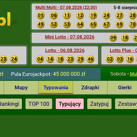
Multi Multi - 07.08.2026 (22:00)
5-8 sierpni
01
06
11
12
19
24
27
28
49
52
53
64
65
67
69
70
Mini Lotto - 07.08.2026
09
18
2
Lotto - 06.08.2026
Lotto Plus -
23
24
04
14
18
23
29
46
02
03
16
zł
45 000 000 zł
Pula
Eurojackpot:
Sobota
•
Mul
Mapy
Typowania
Zdrapki
Gierki
Rankingi
TOP 100
Typujący
Zatypuj
Zestaw