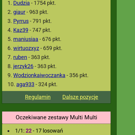
Dudzia
- 1754 pkt.
giaur
- 963 pkt.
Pyrrus
- 791 pkt.
Kaz39
- 747 pkt.
maniusiaa
- 676 pkt.
wirtuozxyz
- 659 pkt.
ruben
- 363 pkt.
jerzyk26
- 363 pkt.
Wodzionkaiwoczanka
- 356 pkt.
aga933
- 324 pkt.
Regulamin
Dalsze pozycje
Oczekiwane zestawy Multi Multi
1/1:
22
- 17 losowań