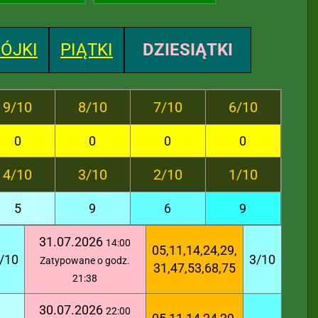
ÓJKI
PIĄTKI
DZIESIĄTKI
9/10
8/10
7/10
6/10
0
0
0
0
4/10
3/10
2/10
1/10
5
9
6
9
31.07.2026
14:00
05,11,14,24,29,
/10
3/10
Zatypowane o godz.
31,47,53,68,75
21:38
30.07.2026
22:00