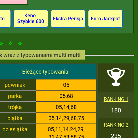
Keno
tto
Ekstra Pensja
Euro Jackpot
Szybkie 600
k
wraz z typowaniami
multi multi
Bieżące typowania
pewniak
05
parka
05,68
RANKING 1
trójka
05,14,68
180
piątka
05,14,29,68,75
RANKING 2
dziesiątka
05,11,14,24,29,
235
31,47,53,68,75