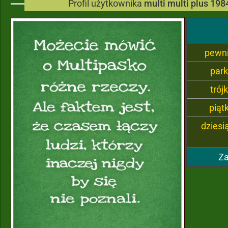
Profil użytkownika
multi multi plus 198
pewn
par
trój
piąt
dziesi
Za