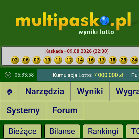
wyniki lotto
Kaskada - 09.08.2026 (22:00)
02
06
07
10
11
12
14
16
17
18
23
24
7 000 000 zł
05:33:59
Kumulacja Lotto:
Pul
Narzędzia
Wyniki
Wygr
🏠
Systemy
Forum
Bieżące
Bilanse
Rankingi
T