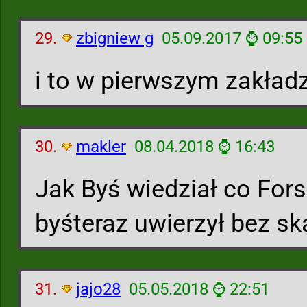
29.
zbigniew g
05.09.2017 ⌚ 09:55
i to w pierwszym zakład
30.
makler
08.04.2018 ⌚ 16:43
Jak Byś wiedział co Forsa
byśteraz uwierzył bez s
31.
jajo28
05.05.2018 ⌚ 22:51