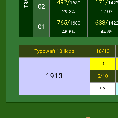
492/
171/
1680
142
02
29.3%
12.0%
765/
633/
1680
142
01
45.5%
44.5%
Typowań 10 liczb
10/10
0
1913
5/10
92