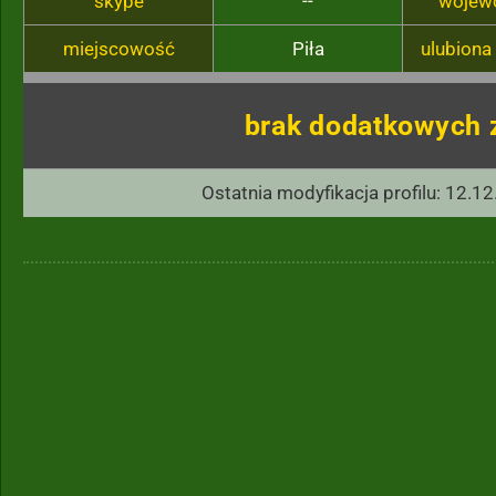
skype
--
wojew
miejscowość
Piła
ulubiona
brak dodatkowych 
Ostatnia modyfikacja profilu: 12.12