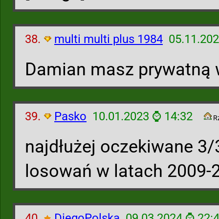
38.
multi multi plus 1984
05.11.202
Damian masz prywatną
39.
Pasko
10.01.2023 ⌚ 14:32
R
najdłużej oczekiwane 3/3
losowań w latach 2009-
40.
DiegoPolska
09.03.2024 ⌚ 22: