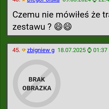
Czemu nie mówiłeś że tra
zestawu ? 😄😄
45.
zbigniew g
18.07.2025 ⌚ 01:37