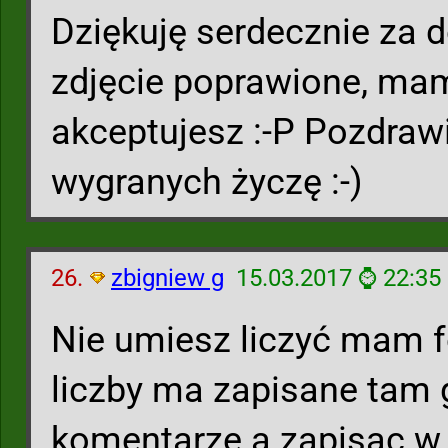
Dziękuję serdecznie za do
zdjęcie poprawione, mam 
akceptujesz :-P Pozdraw
wygranych życzę :-)
26.
zbigniew g
15.03.2017 ⌚ 22:35
Nie umiesz liczyć mam fo
liczby ma zapisane tam g
komentarze a zapisac w