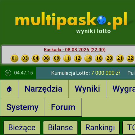
wyniki lotto
Kaskada - 08.08.2026 (22:00)
01
03
04
06
09
11
12
14
16
20
21
22
7 000 000 zł
04:47:16
Kumulacja Lotto:
Pul
Narzędzia
Wyniki
Wygr
🏠
Systemy
Forum
Bieżące
Bilanse
Rankingi
T