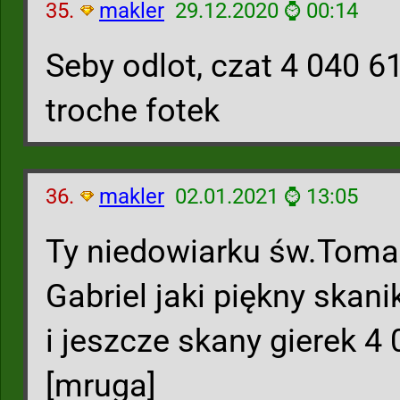
35.
makler
29.12.2020 ⌚ 00:14
Seby odlot, czat 4 040 6
troche fotek
36.
makler
02.01.2021 ⌚ 13:05
Ty niedowiarku św.Tomas
Gabriel jaki piękny skani
i jeszcze skany gierek 4
[mruga]