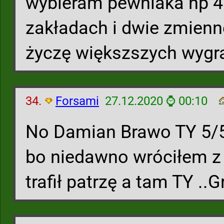
wybieram pewniaka np 4
zakładach i dwie zmienn
życzę większszych wygr
34.
Forsami
27.12.2020 ⌚ 00:10
No Damian Brawo TY 5/5 
bo niedawno wróciłem z 
trafił patrzę a tam TY ..G