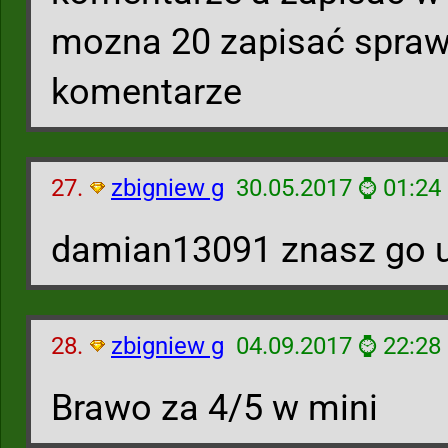
mozna 20 zapisać sprawd
komentarze
27.
zbigniew g
30.05.2017 ⌚ 01:24
damian13091 znasz go 
28.
zbigniew g
04.09.2017 ⌚ 22:28
Brawo za 4/5 w mini