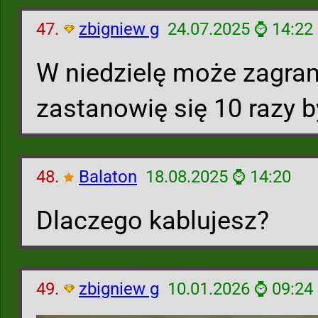
47.
zbigniew g
24.07.2025 ⌚ 14:22
W niedzielę może zagra
zastanowię się 10 razy 
48.
Balaton
18.08.2025 ⌚ 14:20
Dlaczego kablujesz?
49.
zbigniew g
10.01.2026 ⌚ 09:24