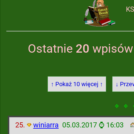
KS
Ostatnie
20
wpisów 
↑ Pokaż 10 więcej ↑
↓ Prze
25.
winiarra
05.03.2017 ⌚ 16:03