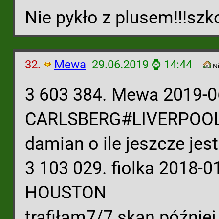
Nie pykło z plusem!!!szk
32.
Mewa
29.06.2019 ⌚ 14:44
Ni
3 603 384. Mewa 2019-06
CARLSBERG#LIVERPOO
damian o ile jeszcze jes
3 103 029. fiolka 2018-0
HOUSTON
trafiłam7/7 skan później