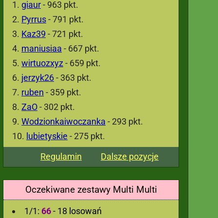
giaur
- 963 pkt.
Pyrrus
- 791 pkt.
Kaz39
- 721 pkt.
maniusiaa
- 667 pkt.
wirtuozxyz
- 659 pkt.
jerzyk26
- 363 pkt.
ruben
- 359 pkt.
ZaO
- 302 pkt.
Wodzionkaiwoczanka
- 293 pkt.
lubietyskie
- 275 pkt.
Regulamin
Dalsze pozycje
Oczekiwane zestawy Multi Multi
1/1:
66
- 18 losowań