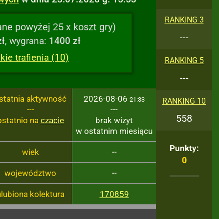
RANKING 3
ne powyżej 25 x koszt gry)
---
zł
, wygrana:
1400 zł
ie trafienia (10)
RANKING 5
---
statnia aktywność
2026-08-06
21:33
RANKING 10
---
---
558
ostatnio na
czacie
brak wizyt
w ostatnim miesiącu
Punkty:
wiek
--
0
województwo
--
ulubiona kolektura
170859