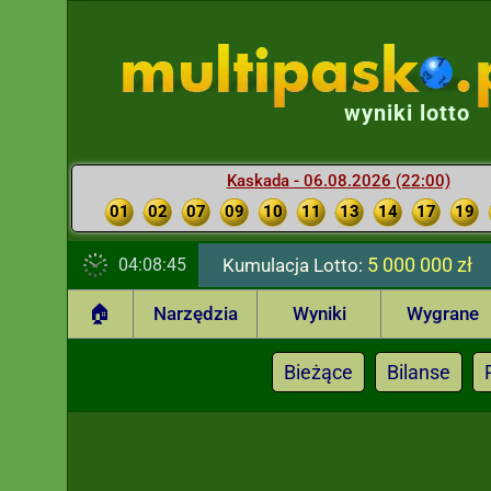
wyniki lotto
Kaskada - 06.08.2026 (22:00)
01
02
07
09
10
11
13
14
17
19
5 000 000 zł
04:08:46
Kumulacja Lotto:
🏠
Narzędzia
Wyniki
Wygrane
Bieżące
Bilanse