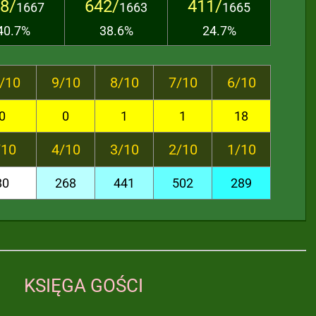
8/
642/
411/
1667
1663
1665
40.7%
38.6%
24.7%
/10
9/10
8/10
7/10
6/10
0
0
1
1
18
/10
4/10
3/10
2/10
1/10
80
268
441
502
289
KSIĘGA GOŚCI