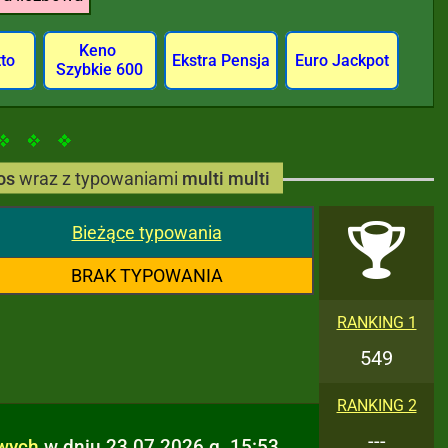
Keno
tto
Ekstra Pensja
Euro Jackpot
Szybkie 600
os
wraz z typowaniami
multi multi
Bieżące typowania
BRAK TYPOWANIA
RANKING 1
549
RANKING 2
---
owych
w dniu 23.07.2026 g. 15:53