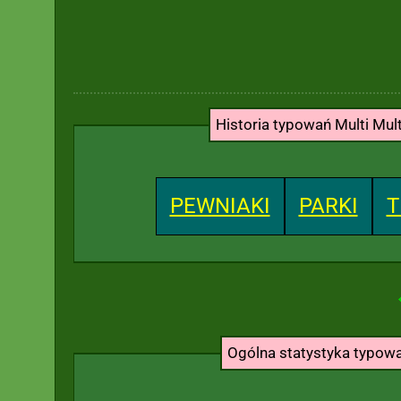
Historia typowań Multi Mul
PEWNIAKI
PARKI
T
Ogólna statystyka typow