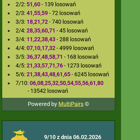
2/2:
51,60
- 139 losowań
2/3:
41,55,59
- 72 losowań
3/3:
18,21,72
- 740 losowań
2/4:
28,35,60,71
- 45 losowań
3/4:
11,22,38,43
- 288 losowań
4/4:
07,10,17,32
- 4999 losowań
3/5:
36,37,48,58,71
- 168 losowań
4/5:
21,33,57,71,76
- 1273 losowań
5/6:
21,38,43,48,61,65
- 6245 losowań
7/10:
06,08,25,32,50,54,55,56,61,80
- 13542 losowań
Powered by
MultiPairs
©
9/10 z dnia 06.02.2026