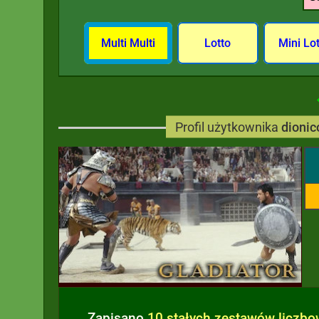
Multi Multi
Lotto
Mini Lo
Profil użytkownika
dionic
Zapisano
10 stałych zestawów liczb