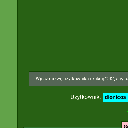
Wpisz nazwę użytkownika i kliknij "OK", aby u
Użytkownik:
G