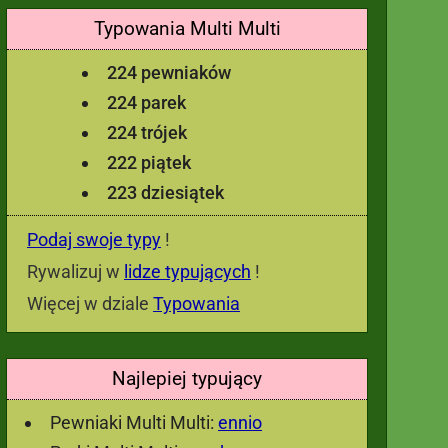
Typowania Multi Multi
224 pewniaków
224 parek
224 trójek
222 piątek
223 dziesiątek
Podaj swoje typy
!
Rywalizuj w
lidze typujących
!
Więcej w dziale
Typowania
Najlepiej typujący
Pewniaki Multi Multi:
ennio