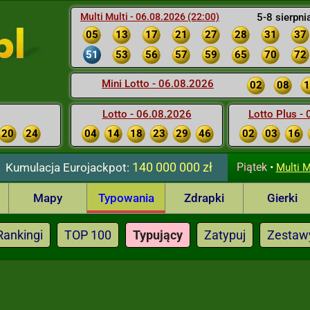
Multi Multi - 06.08.2026 (22:00)
5-8 sierpni
05
13
17
21
27
28
31
37
51
53
56
57
59
65
70
72
Mini Lotto - 06.08.2026
02
08
1
Lotto - 06.08.2026
Lotto Plus -
20
24
04
14
18
23
29
46
02
03
16
140 000 000 zł
Kumulacja
Eurojackpot:
Piątek
•
Multi M
Mapy
Typowania
Zdrapki
Gierki
Rankingi
TOP 100
Typujący
Zatypuj
Zestaw