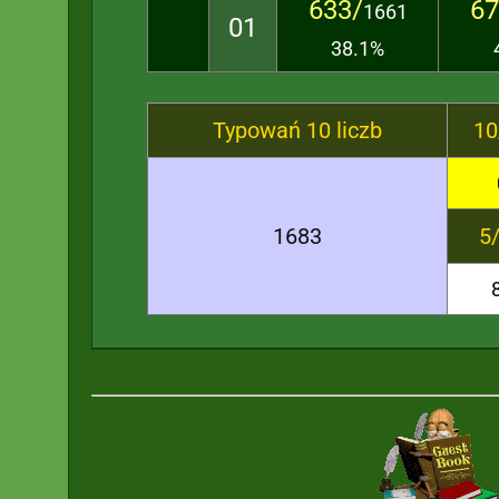
633/
67
1661
01
38.1%
Typowań 10 liczb
10
1683
5