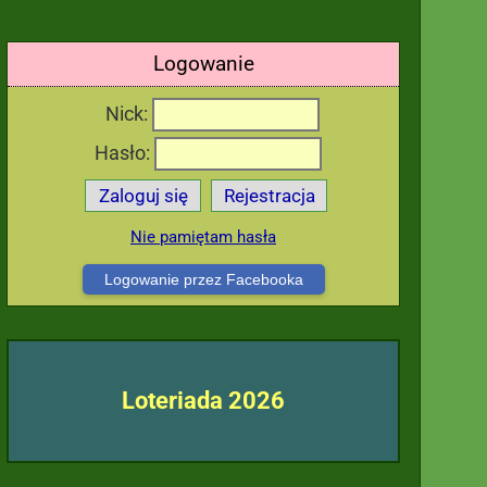
Logowanie
Nick:
Hasło:
Zaloguj się
Rejestracja
Nie pamiętam hasła
Logowanie przez Facebooka
Loteriada 2026