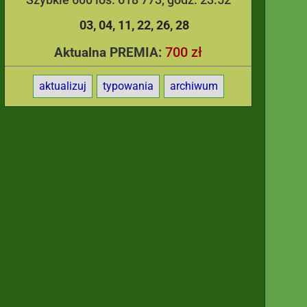
03
04
11
22
26
28
700 zł
Aktualna PREMIA:
aktualizuj
typowania
archiwum