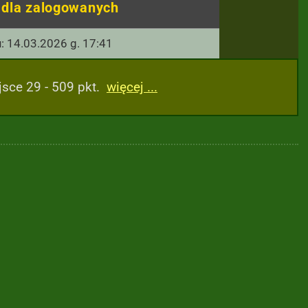
o dla zalogowanych
u: 14.03.2026 g. 17:41
jsce 29 - 509 pkt.
więcej ...