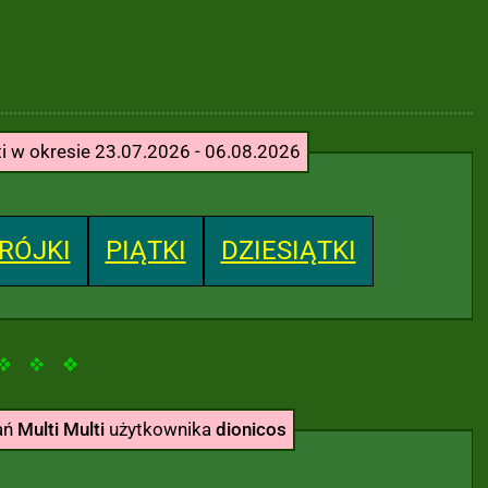
ti w okresie 23.07.2026 - 06.08.2026
RÓJKI
PIĄTKI
DZIESIĄTKI
ań
Multi Multi
użytkownika
dionicos