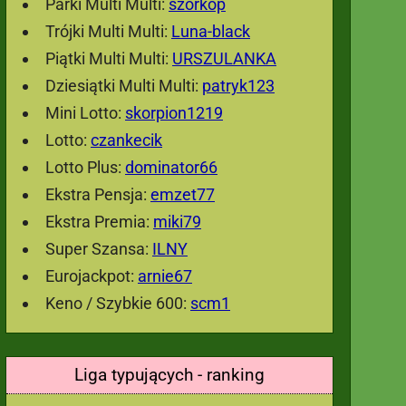
Parki Multi Multi:
szorkop
Trójki Multi Multi:
Luna-black
Piątki Multi Multi:
URSZULANKA
Dziesiątki Multi Multi:
patryk123
Mini Lotto:
skorpion1219
Lotto:
czankecik
Lotto Plus:
dominator66
Ekstra Pensja:
emzet77
Ekstra Premia:
miki79
Super Szansa:
ILNY
Eurojackpot:
arnie67
Keno / Szybkie 600:
scm1
Liga typujących - ranking