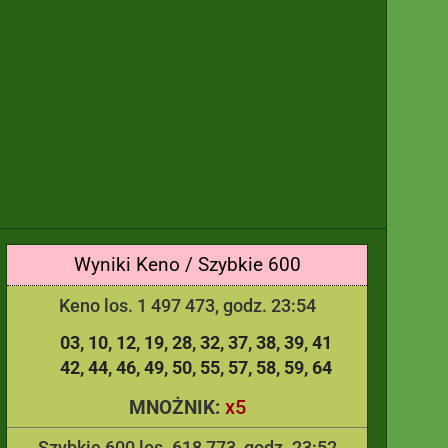
Wyniki Keno / Szybkie 600
Keno los. 1 497 473, godz. 23:54
03
10
12
19
28
32
37
38
39
41
42
44
46
49
50
55
57
58
59
64
x5
MNOŻNIK:
Szybkie 600 los. 618 773, godz. 23:52