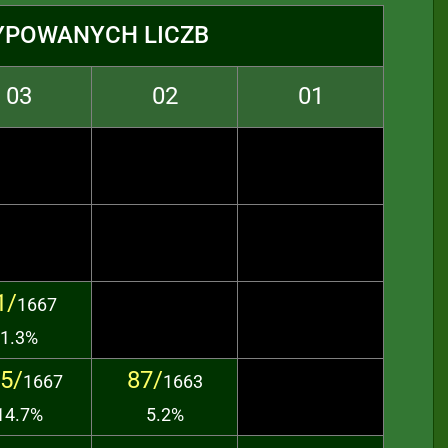
YPOWANYCH LICZB
03
02
01
1/
1667
1.3%
5/
87/
1667
1663
14.7%
5.2%