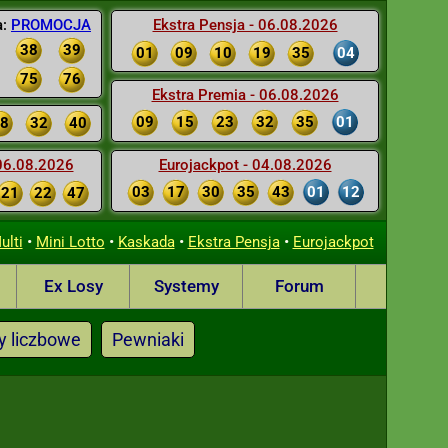
a:
PROMOCJA
Ekstra Pensja - 06.08.2026
38
39
01
09
10
19
35
04
75
76
Ekstra Premia - 06.08.2026
09
15
23
32
35
01
8
32
40
 06.08.2026
Eurojackpot - 04.08.2026
03
17
30
35
43
01
12
21
22
47
•
•
•
•
ulti
Mini Lotto
Kaskada
Ekstra Pensja
Eurojackpot
Ex Losy
Systemy
Forum
y liczbowe
Pewniaki