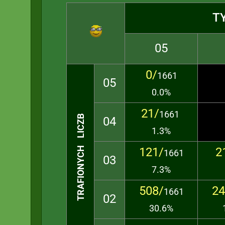
T
05
0/
1661
05
0.0%
21/
1661
TRAFIONYCH LICZB
04
1.3%
121/
2
1661
03
7.3%
508/
24
1661
02
30.6%