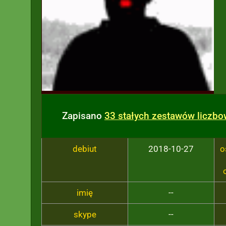
Zapisano
33 stałych zestawów liczb
debiut
2018-10-27
o
imię
--
skype
--