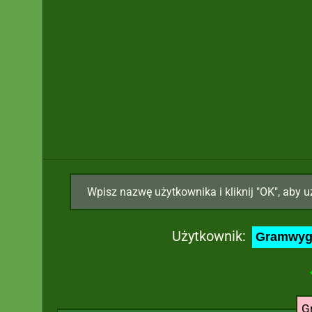
Wpisz nazwę użytkownika i kliknij "OK", aby u
Użytkownik:
G