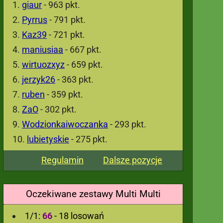
giaur
- 963 pkt.
Pyrrus
- 791 pkt.
Kaz39
- 721 pkt.
maniusiaa
- 667 pkt.
wirtuozxyz
- 659 pkt.
jerzyk26
- 363 pkt.
ruben
- 359 pkt.
ZaO
- 302 pkt.
Wodzionkaiwoczanka
- 293 pkt.
lubietyskie
- 275 pkt.
Regulamin
Dalsze pozycje
Oczekiwane zestawy Multi Multi
1/1:
66
- 18 losowań