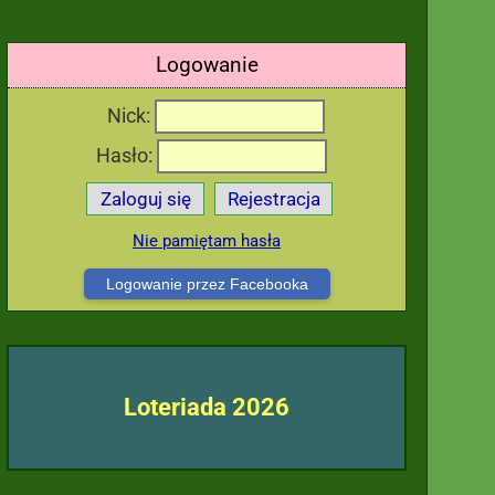
Logowanie
Nick:
Hasło:
Zaloguj się
Rejestracja
Nie pamiętam hasła
Logowanie przez Facebooka
Loteriada 2026