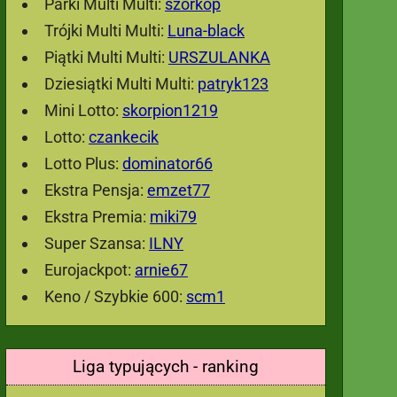
Parki Multi Multi:
szorkop
Trójki Multi Multi:
Luna-black
Piątki Multi Multi:
URSZULANKA
Dziesiątki Multi Multi:
patryk123
Mini Lotto:
skorpion1219
Lotto:
czankecik
Lotto Plus:
dominator66
Ekstra Pensja:
emzet77
Ekstra Premia:
miki79
Super Szansa:
ILNY
Eurojackpot:
arnie67
Keno / Szybkie 600:
scm1
Liga typujących - ranking