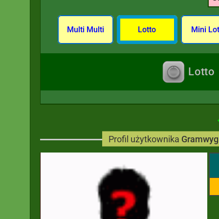
Multi Multi
Lotto
Mini Lo
Lotto
Profil użytkownika
Gramwyg