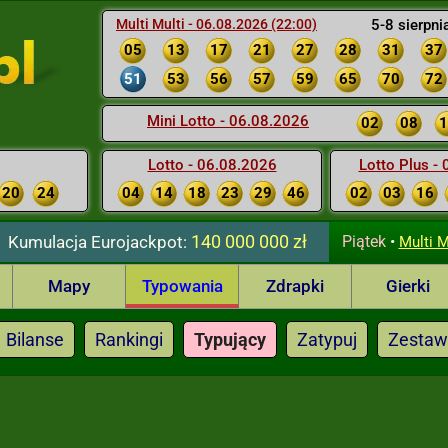
Multi Multi - 06.08.2026 (22:00)
5-8 sierpni
05
13
17
21
27
28
31
37
51
53
56
57
59
65
70
72
Mini Lotto - 06.08.2026
02
08
1
Lotto - 06.08.2026
Lotto Plus -
20
24
04
14
18
23
29
46
02
03
16
140 000 000 zł
Kumulacja
Eurojackpot:
Piątek
•
Multi M
Mapy
Typowania
Zdrapki
Gierki
Bilanse
Rankingi
Typujący
Zatypuj
Zestaw