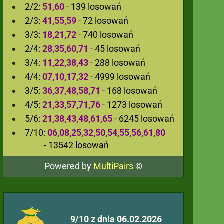
2/2:
51,60
- 139 losowań
2/3:
41,55,59
- 72 losowań
3/3:
18,21,72
- 740 losowań
2/4:
28,35,60,71
- 45 losowań
3/4:
11,22,38,43
- 288 losowań
4/4:
07,10,17,32
- 4999 losowań
3/5:
36,37,48,58,71
- 168 losowań
4/5:
21,33,57,71,76
- 1273 losowań
5/6:
21,38,43,48,61,65
- 6245 losowań
7/10:
06,08,25,32,50,54,55,56,61,80
- 13542 losowań
Powered by
MultiPairs
©
9/10 z dnia 06.02.2026