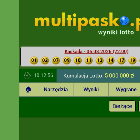
wyniki lotto
Kaskada - 06.08.2026 (22:00)
01
02
07
09
10
11
13
14
17
19
5 000 000 zł
10:12:57
Kumulacja Lotto:
🏠
Narzędzia
Wyniki
Wygrane
Bieżące