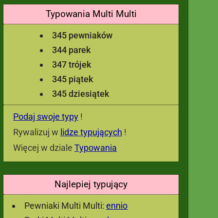
Typowania Multi Multi
345 pewniaków
344 parek
347 trójek
345 piątek
345 dziesiątek
Podaj swoje typy
!
Rywalizuj w
lidze typujących
!
Więcej w dziale
Typowania
Najlepiej typujący
Pewniaki Multi Multi:
ennio