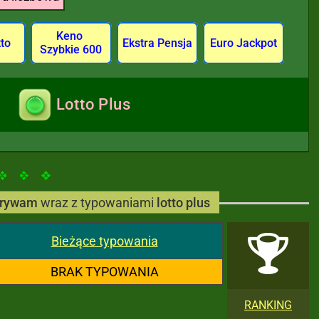
Keno
tto
Ekstra Pensja
Euro Jackpot
Szybkie 600
Lotto Plus
rywam
wraz z typowaniami
lotto plus
Bieżące typowania
BRAK TYPOWANIA
RANKING