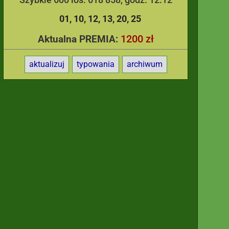
01
10
12
13
20
25
1200 zł
Aktualna PREMIA:
aktualizuj
typowania
archiwum