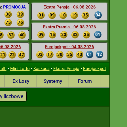
a:
PROMOCJA
Ekstra Pensja - 06.08.2026
38
39
01
09
10
19
35
04
75
76
Ekstra Premia - 06.08.2026
09
15
23
32
35
01
8
32
40
 06.08.2026
Eurojackpot - 04.08.2026
03
17
30
35
43
01
12
21
22
47
•
•
•
•
ulti
Mini Lotto
Kaskada
Ekstra Pensja
Eurojackpot
Ex Losy
Systemy
Forum
y liczbowe