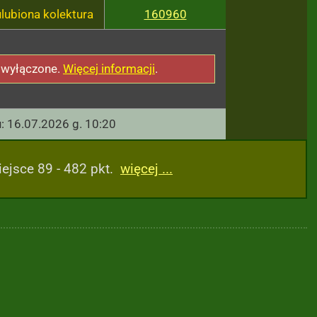
ulubiona kolektura
160960
 wyłączone.
Więcej informacji
.
u: 16.07.2026 g. 10:20
ejsce 89 - 482 pkt.
więcej ...