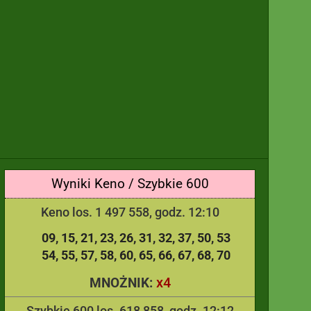
Wyniki Keno / Szybkie 600
Keno los. 1 497 558, godz. 12:10
09
15
21
23
26
31
32
37
50
53
54
55
57
58
60
65
66
67
68
70
x4
MNOŻNIK:
Szybkie 600 los. 618 858, godz. 12:12