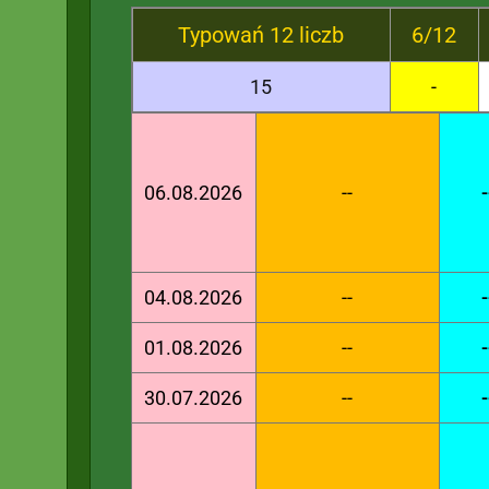
Typowań 12 liczb
6/12
15
-
06.08.2026
--
-
04.08.2026
--
-
01.08.2026
--
-
30.07.2026
--
-