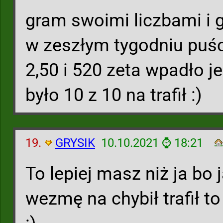
gram swoimi liczbami i 
w zeszłym tygodniu puśc
2,50 i 520 zeta wpadło je
było 10 z 10 na trafił :)
19.
GRYSIK
10.10.2021 ⌚ 18:21
To lepiej masz niż ja bo j
wezmę na chybił trafił to 