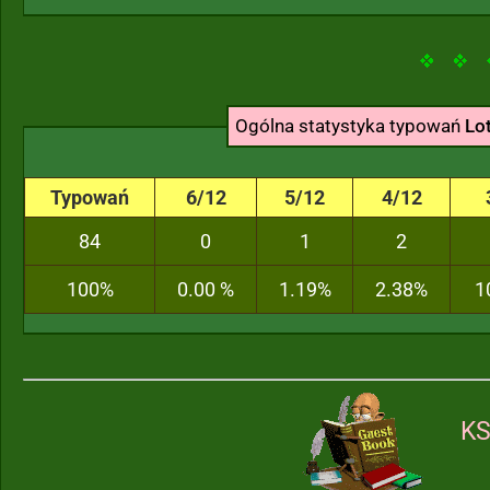
Ogólna statystyka typowań
Lo
Typowań
6/12
5/12
4/12
84
0
1
2
100%
0.00 %
1.19%
2.38%
1
KS