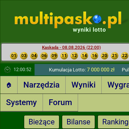
wyniki lotto
Kaskada - 08.08.2026 (22:00)
01
03
04
06
09
11
12
14
16
20
21
22
7 000 000 zł
12:00:53
Kumulacja Lotto:
Pul
Narzędzia
Wyniki
Wygr
🏠
Systemy
Forum
Bieżące
Bilanse
Ranking