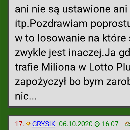
ani nie są ustawione ani a
itp.Pozdrawiam poprostu 
w to losowanie na które s
zwykle jest inaczej.Ja g
trafie Miliona w Lotto P
zapożyczył bo bym zarob
nic...
17.
GRYSIK
06.10.2020 ⌚ 16:07