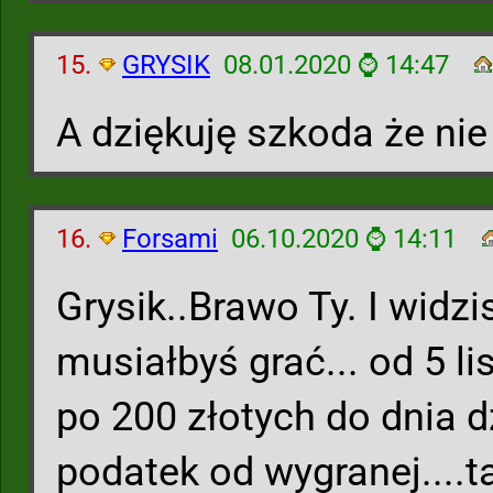
15.
GRYSIK
08.01.2020 ⌚ 14:47
A dziękuję szkoda że nie
16.
Forsami
06.10.2020 ⌚ 14:11
Grysik..Brawo Ty. I widz
musiałbyś grać... od 5 l
po 200 złotych do dnia d
podatek od wygranej....t