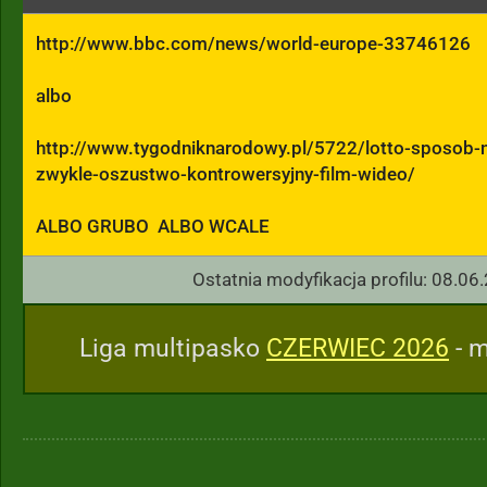
http://www.bbc.com/news/world-europe-33746126

albo 

http://www.tygodniknarodowy.pl/5722/lotto-sposob-n
zwykle-oszustwo-kontrowersyjny-film-wideo/

ALBO GRUBO  ALBO WCALE
Ostatnia modyfikacja profilu: 08.06
Liga multipasko
CZERWIEC 2026
- m