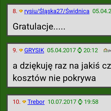
8.
rysiu/Śląska27/Świdnica
05.04.
Gratulacje.....
9.
GRYSIK
05.04.2017 ⌚ 20:12
P
a dziękuję raz na jakiś cz
kosztów nie pokrywa
10.
Trebor
10.07.2017 ⌚ 19:58