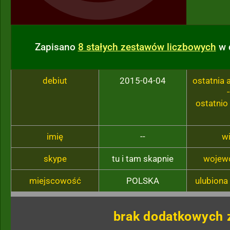
Zapisano
8 stałych zestawów liczbowych
w 
debiut
2015-04-04
ostatnia
-
ostatnio
imię
--
w
skype
tu i tam skapnie
wojew
miejscowość
POLSKA
ulubiona
brak dodatkowych 