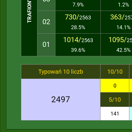
7.9%
1.2%
730/
363/
2563
25
02
28.5%
14.1%
1014/
1095/
2563
2
01
39.6%
42.5%
Typowań 10 liczb
10/10
0
2497
5/10
141