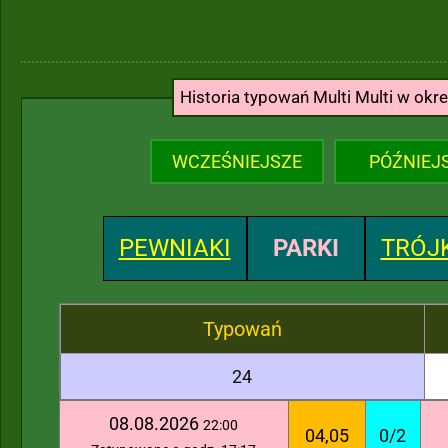
Historia typowań Multi Multi w okr
WCZEŚNIEJSZE
PÓŹNIEJ
PEWNIAKI
PARKI
TRÓJK
Typowań
24
08.08.2026
22:00
04,05
0/2