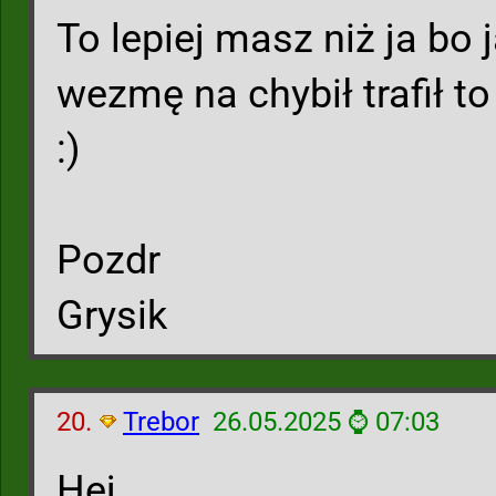
To lepiej masz niż ja bo j
wezmę na chybił trafił to 
:)
Pozdr
Grysik
20.
Trebor
26.05.2025 ⌚ 07:03
Hej