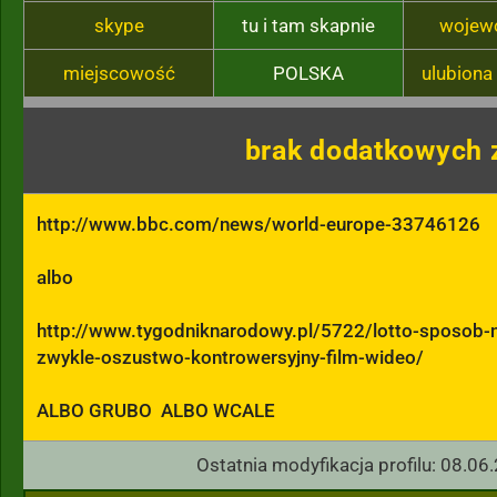
skype
tu i tam skapnie
wojew
miejscowość
POLSKA
ulubiona
brak dodatkowych 
http://www.bbc.com/news/world-europe-33746126

albo 

http://www.tygodniknarodowy.pl/5722/lotto-sposob-n
zwykle-oszustwo-kontrowersyjny-film-wideo/

ALBO GRUBO  ALBO WCALE
Ostatnia modyfikacja profilu: 08.06