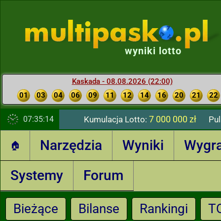
wyniki lotto
Kaskada - 08.08.2026 (22:00)
01
03
04
06
09
11
12
14
16
20
21
22
7 000 000 zł
07:35:15
Kumulacja Lotto:
Pul
Narzędzia
Wyniki
Wygr
🏠
Systemy
Forum
Bieżące
Bilanse
Rankingi
T