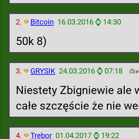
2.
Bitcoin
16.03.2016 ⌚ 14:30
50k 8)
3.
GRYSIK
24.03.2016 ⌚ 07:18
P
Niestety Zbigniewie ale w
całe szczęście że nie we
4.
Trebor
01.04.2017 ⌚ 19:22