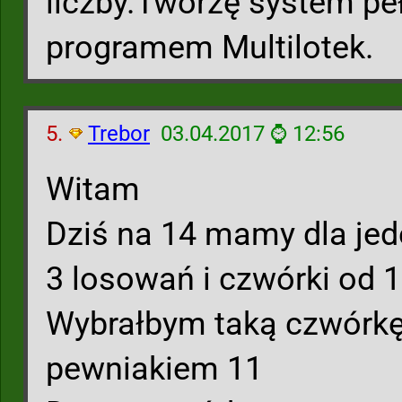
liczby.Tworzę system pełn
programem Multilotek.
5.
Trebor
03.04.2017 ⌚ 12:56
Witam
Dziś na 14 mamy dla jede
3 losowań i czwórki od 
Wybrałbym taką czwórkę
pewniakiem 11