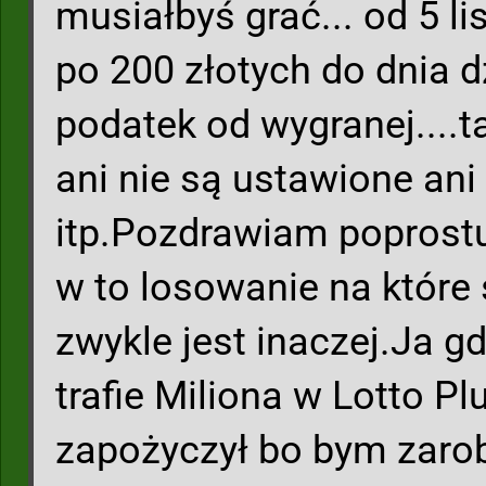
musiałbyś grać... od 5 l
po 200 złotych do dnia d
podatek od wygranej....t
ani nie są ustawione ani a
itp.Pozdrawiam poprostu 
w to losowanie na które s
zwykle jest inaczej.Ja g
trafie Miliona w Lotto P
zapożyczył bo bym zarob