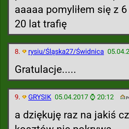
aaaaa pomyliłem się z 6 i
20 lat trafię
8.
rysiu/Śląska27/Świdnica
05.04.
Gratulacje.....
9.
GRYSIK
05.04.2017 ⌚ 20:12
P
a dziękuję raz na jakiś cz