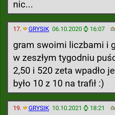
nic...
17.
GRYSIK
06.10.2020 ⌚ 16:07
gram swoimi liczbami i 
w zeszłym tygodniu puśc
2,50 i 520 zeta wpadło je
było 10 z 10 na trafił :)
19.
GRYSIK
10.10.2021 ⌚ 18:21