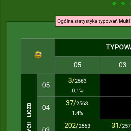
Ogólna statystyka typowań
Multi
TYPOW
05
03
3/
2563
05
0.1%
37/
2563
TRAFIONYCH LICZB
04
1.4%
202/
31/
2563
257
03