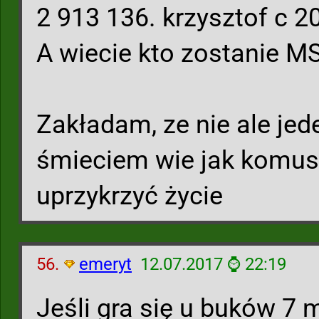
2 913 136. krzysztof c 2
A wiecie kto zostanie MS
Zakładam, ze nie ale jed
śmieciem wie jak komus
uprzykrzyć życie
56.
emeryt
12.07.2017 ⌚ 22:19
Jeśli gra się u buków 7 