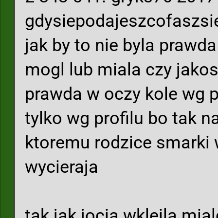
gdysiepodajeszcofaszsi
jak by to nie byla prawd
mogl lub miala czy jakos
prawda w oczy kole wg pr
tylko wg profilu bo tak
ktoremu rodzice smarki 
wycieraja
tak jak jocia wkleila mia