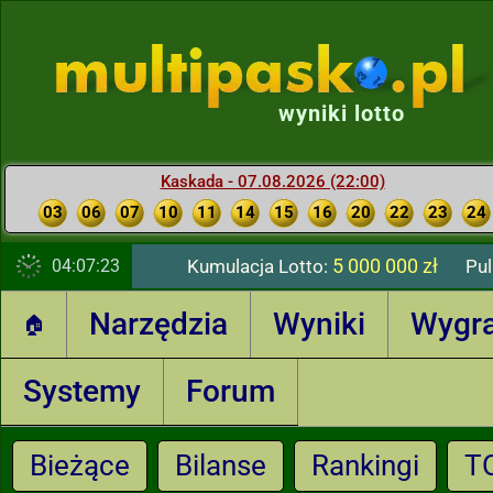
wyniki lotto
Kaskada - 07.08.2026 (22:00)
03
06
07
10
11
14
15
16
20
22
23
24
5 000 000 zł
04:07:24
Kumulacja Lotto:
Pul
Narzędzia
Wyniki
Wygr
🏠
Systemy
Forum
Bieżące
Bilanse
Rankingi
T