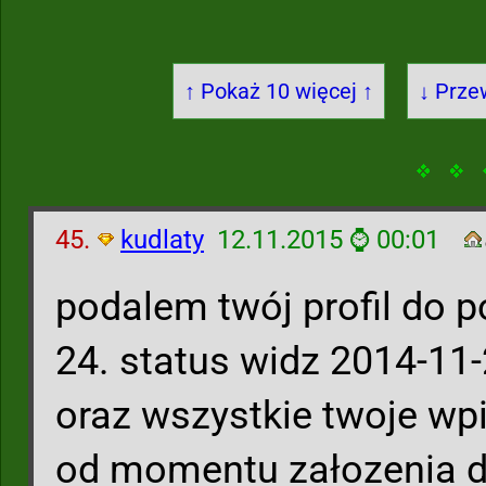
↑ Pokaż 10 więcej ↑
↓ Prze
45.
kudlaty
12.11.2015 ⌚ 00:01
podalem twój profil do po
24. status widz 2014-11
oraz wszystkie twoje wp
od momentu załozenia d