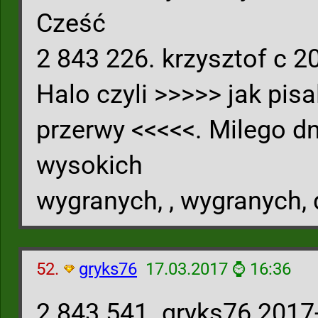
Cześć
2 843 226. krzysztof c 2
Halo czyli >>>>> jak pis
przerwy <<<<<. Milego dni
wysokich
wygranych, , wygranych,
52.
gryks76
17.03.2017 ⌚ 16:36
2 843 541. gryks76 2017