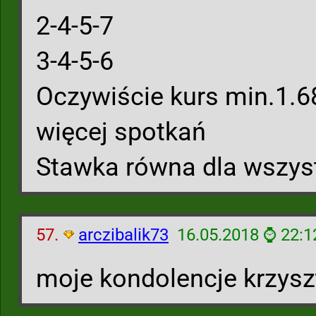
2-4-5-7
3-4-5-6
Oczywiście kurs min.1.6
więcej spotkań
Stawka równa dla wszys
57.
arczibalik73
16.05.2018 ⌚ 22:1
moje kondolencje krzysz