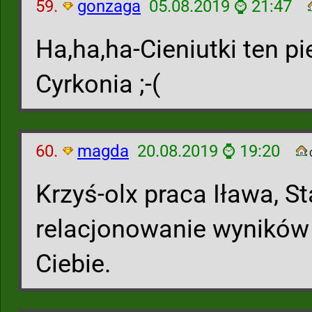
59.
gonzaga
05.08.2019 ⌚ 21:47
Ha,ha,ha-Cieniutki ten pi
Cyrkonia ;-(
60.
magda
20.08.2019 ⌚ 19:20
O
Krzyś-olx praca Iława, S
relacjonowanie wyników 
Ciebie.