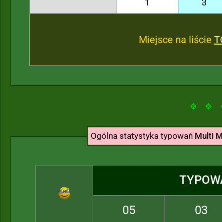
1
3
Miejsce na liście
T
Ogólna statystyka typowań
Multi M
TYPOW
05
03