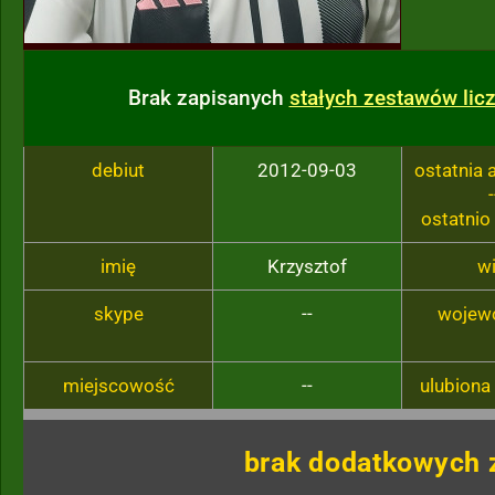
Brak zapisanych
stałych zestawów li
debiut
2012-09-03
ostatnia
-
ostatnio
imię
Krzysztof
w
skype
--
wojew
miejscowość
--
ulubiona
brak dodatkowych 