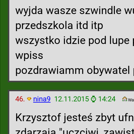
wyjda wasze szwindle wu
przedszkola itd itp
wszystko idzie pod lupe 
wpiss
pozdrawiamm obywatel po
46.
nina9
12.11.2015 ⌚ 14:24
Wa
Krzysztof jesteś zbyt uf
zdarzają "uczciwi, zawist