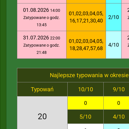
01.08.2026
14:00
01,02,03,04,05,
2/10
Zatypowane o godz.
16,17,21,30,40
13:45
31.07.2026
22:00
01,02,03,04,05,
4/10
Zatypowane o godz.
18,28,47,57,68
21:48
Najlepsze typowania w okresie
Typowań
10/10
9/10
0
0
20
5/10
4/10