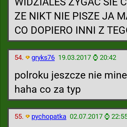
WIDZIALES ZYGAC SIE C
ZE NIKT NIE PISZE JA 
CO DOPIERO INNI Z TE
54.
gryks76
19.03.2017 ⌚ 20:42
polroku jeszcze nie minel
haha co za typ
55.
pychopatka
02.07.2017 ⌚ 22:5