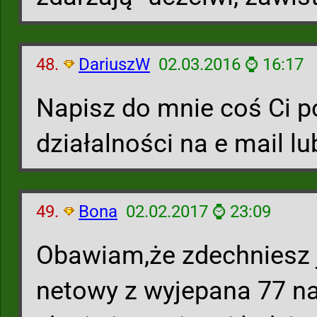
48.
DariuszW
02.03.2016 ⌚ 16:17
Napisz do mnie coś Ci 
działalności na e mail lu
49.
Bona
02.02.2017 ⌚ 23:09
Obawiam,że zdechniesz j
netowy z wyjepana 77 na