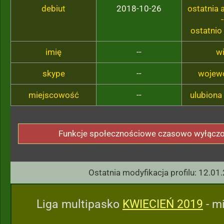
debiut
2018-10-26
ostatnia
-
ostatnio
imię
--
w
skype
--
wojew
miejscowość
--
ulubiona
Funkcje społecznościowe czasowo wyłącz
Ostatnia modyfikacja profilu: 12.01
Liga multipasko
KWIECIEŃ 2019
- mi