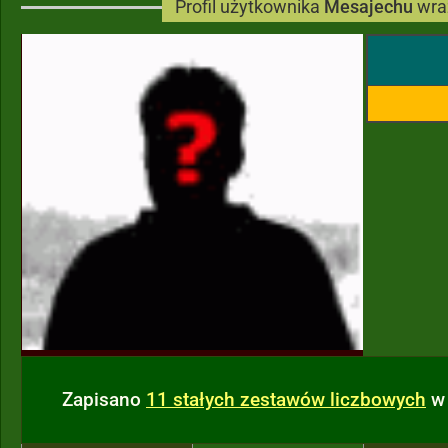
Profil użytkownika
Mesajechu
wra
Zapisano
11 stałych zestawów liczbowych
w 