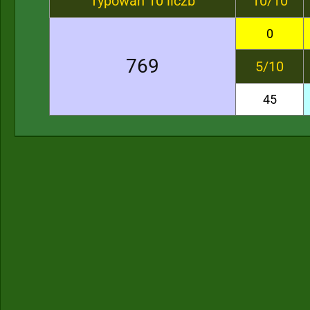
Typowań 10 liczb
10/10
0
769
5/10
45