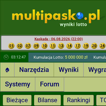
wyniki lotto
Kaskada - 06.08.2026 (22:00)
01
02
07
09
10
11
13
14
17
19
20
24
5 000 000 zł
03:12:47
Kumulacja Lotto:
Kumula
Narzędzia
Wyniki
Wygr
🏠
Systemy
Forum
Bieżące
Bilanse
Rankingi
T