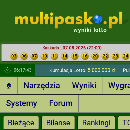
wyniki lotto
Kaskada - 07.08.2026 (22:00)
03
06
07
10
11
14
15
16
20
22
23
24
5 000 000 zł
06:17:43
Kumulacja Lotto:
Pul
Narzędzia
Wyniki
Wygr
🏠
Systemy
Forum
Bieżące
Bilanse
Rankingi
T