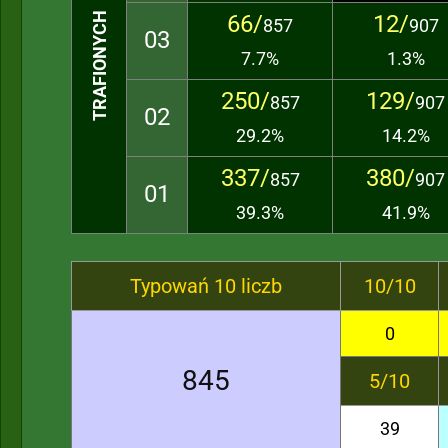
TRAFIONYCH LICZB
66/
12/
857
907
03
7.7%
1.3%
250/
129/
857
907
02
29.2%
14.2%
337/
380/
857
907
01
39.3%
41.9%
Typowań 10 liczb
10/10
0
845
5/10
39