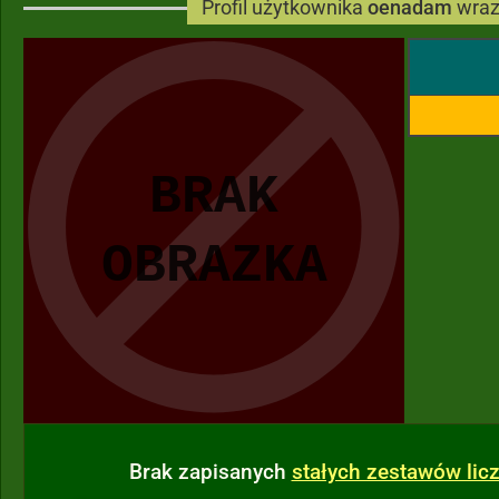
Profil użytkownika
oenadam
wraz
Brak zapisanych
stałych zestawów li