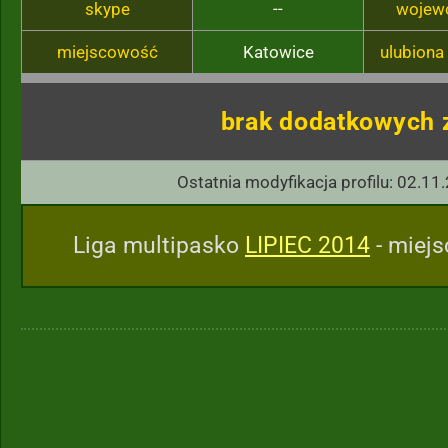
skype
--
wojew
miejscowość
Katowice
ulubiona
brak dodatkowych 
Ostatnia modyfikacja profilu: 02.11
Liga multipasko
LIPIEC 2014
- miejs