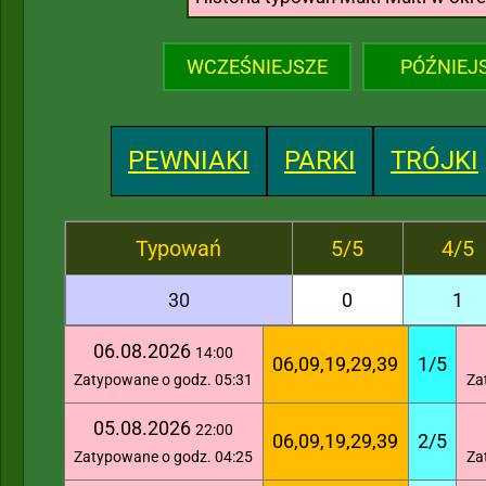
WCZEŚNIEJSZE
PÓŹNIEJ
PEWNIAKI
PARKI
TRÓJKI
Typowań
5/5
4/5
30
0
1
06.08.2026
14:00
06,09,19,29,39
1/5
Zatypowane o godz. 05:31
Za
05.08.2026
22:00
06,09,19,29,39
2/5
Zatypowane o godz. 04:25
Za