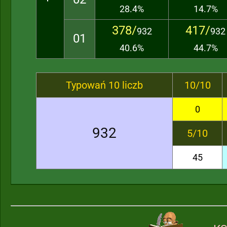
28.4%
14.7%
378/
417/
932
932
01
40.6%
44.7%
Typowań 10 liczb
10/10
0
932
5/10
45