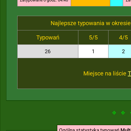
Zatypowane o godz. 04:40
Za
Najlepsze typowania w okresie
Typowań
5/5
4/5
26
1
2
Miejsce na liście
Ogólna statystyka typowań
Mult