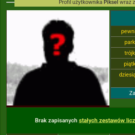
Profil użytkownika
Piksel
wraz 
pewn
par
trój
piąt
dziesi
Za
Brak zapisanych
stałych zestawów li