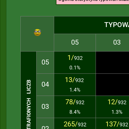
TYPOW
05
03
1/
932
05
0.1%
13/
932
TRAFIONYCH LICZB
04
1.4%
78/
12/
932
932
03
8.4%
1.3%
265/
137/
932
932
02