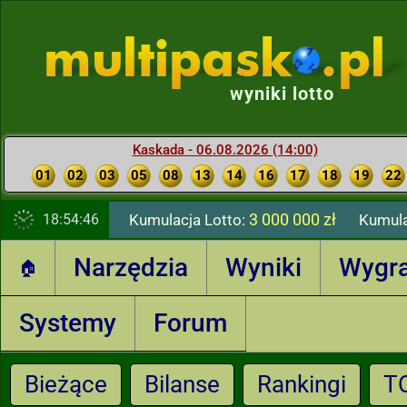
wyniki lotto
Kaskada - 06.08.2026 (14:00)
01
02
03
05
08
13
14
16
17
18
19
22
3 000 000 zł
18:54:47
Kumulacja Lotto:
Kumula
Narzędzia
Wyniki
Wygr
🏠
Systemy
Forum
Bieżące
Bilanse
Rankingi
T