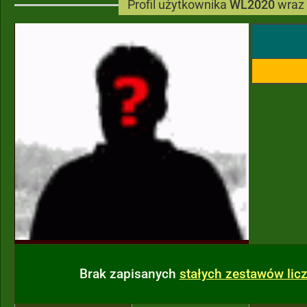
Profil użytkownika
WL2020
wraz 
Brak zapisanych
stałych zestawów li