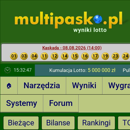
wyniki lotto
Kaskada - 08.08.2026 (14:00)
01
03
04
11
12
14
15
16
17
19
23
24
5 000 000 zł
15:32:48
Kumulacja Lotto:
Pul
Narzędzia
Wyniki
Wygr
🏠
Systemy
Forum
Bieżące
Bilanse
Rankingi
T