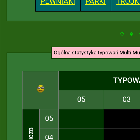
PEWNIAKI
PARKI
TRÓJK
Ogólna statystyka typowań
Multi Mul
TYPOW
05
03
05
04