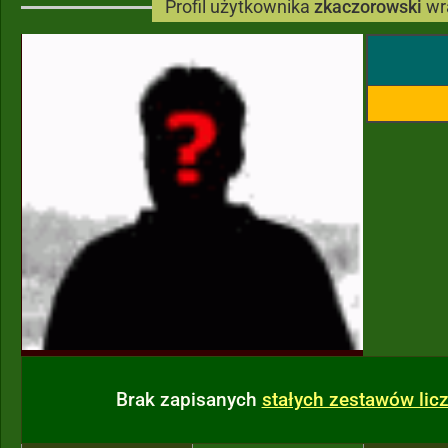
Profil użytkownika
zkaczorowski
wr
Brak zapisanych
stałych zestawów li