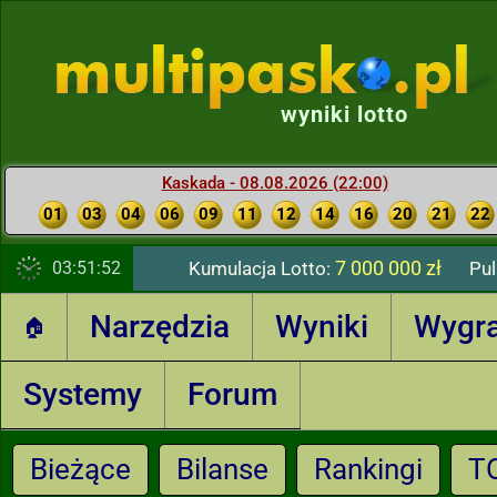
wyniki lotto
Kaskada - 08.08.2026 (22:00)
01
03
04
06
09
11
12
14
16
20
21
22
7 000 000 zł
03:51:53
Kumulacja Lotto:
Pul
Narzędzia
Wyniki
Wygr
🏠
Systemy
Forum
Bieżące
Bilanse
Rankingi
T