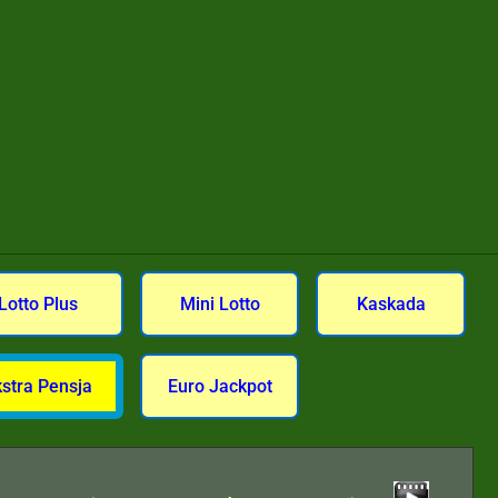
Lotto Plus
Mini Lotto
Kaskada
kstra Pensja
Euro Jackpot