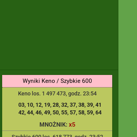
Wyniki Keno / Szybkie 600
Keno los. 1 497 473, godz. 23:54
03
10
12
19
28
32
37
38
39
41
42
44
46
49
50
55
57
58
59
64
x5
MNOŻNIK:
Szybkie 600 los. 618 773, godz. 23:52