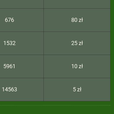
676
80 zł
1532
25 zł
5961
10 zł
14563
5 zł