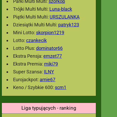
Parki Multi Multi:
szorkop
Trójki Multi Multi:
Luna-black
Piątki Multi Multi:
URSZULANKA
Dziesiątki Multi Multi:
patryk123
Mini Lotto:
skorpion1219
Lotto:
czankecik
Lotto Plus:
dominator66
Ekstra Pensja:
emzet77
Ekstra Premia:
miki79
Super Szansa:
ILNY
Eurojackpot:
arnie67
Keno / Szybkie 600:
scm1
Liga typujących - ranking