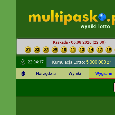
wyniki lotto
Kaskada - 06.08.2026 (22:00)
01
02
07
09
10
11
13
14
17
19
5 000 000 zł
22:04:18
Kumulacja Lotto:
🏠
Narzędzia
Wyniki
Wygrane