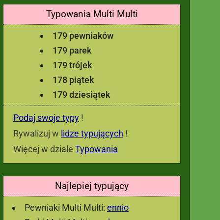
Typowania Multi Multi
179 pewniaków
179 parek
179 trójek
178 piątek
179 dziesiątek
Podaj swoje typy
!
Rywalizuj w
lidze typujących
!
Więcej w dziale
Typowania
Najlepiej typujący
Pewniaki Multi Multi:
ennio