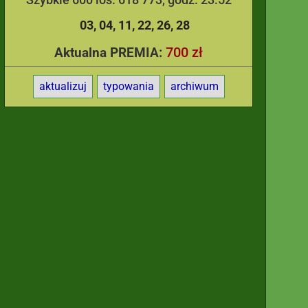
03
04
11
22
26
28
700 zł
Aktualna PREMIA:
aktualizuj
typowania
archiwum