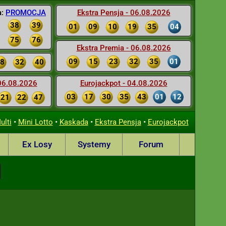
a:
PROMOCJA
Ekstra Pensja - 06.08.2026
38
39
01
09
10
19
35
04
75
76
Ekstra Premia - 06.08.2026
09
15
23
32
35
01
8
32
40
 06.08.2026
Eurojackpot - 04.08.2026
03
17
30
35
43
01
12
21
22
47
•
•
•
•
ulti
Mini Lotto
Kaskada
Ekstra Pensja
Eurojackpot
Ex Losy
Systemy
Forum