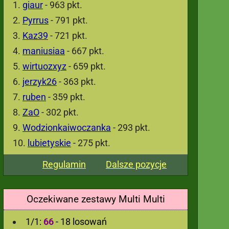
giaur
- 963 pkt.
Pyrrus
- 791 pkt.
Kaz39
- 721 pkt.
maniusiaa
- 667 pkt.
wirtuozxyz
- 659 pkt.
jerzyk26
- 363 pkt.
ruben
- 359 pkt.
ZaO
- 302 pkt.
Wodzionkaiwoczanka
- 293 pkt.
lubietyskie
- 275 pkt.
Regulamin
Dalsze pozycje
Oczekiwane zestawy Multi Multi
1/1:
66
- 18 losowań