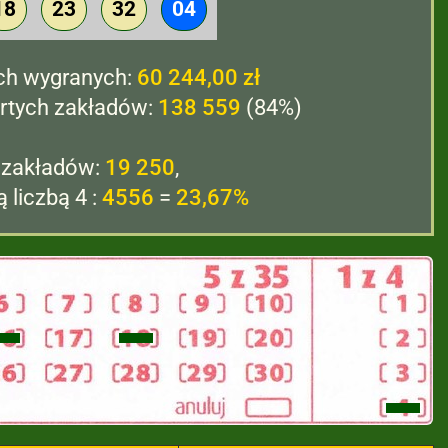
18
23
32
04
ch wygranych:
60 244,00 zł
rtych zakładów:
138 559
(84%)
 zakładów:
19 250
,
 liczbą 4 :
4556
=
23,67%