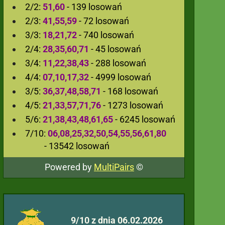
2/2:
51,60
- 139 losowań
2/3:
41,55,59
- 72 losowań
3/3:
18,21,72
- 740 losowań
2/4:
28,35,60,71
- 45 losowań
3/4:
11,22,38,43
- 288 losowań
4/4:
07,10,17,32
- 4999 losowań
3/5:
36,37,48,58,71
- 168 losowań
4/5:
21,33,57,71,76
- 1273 losowań
5/6:
21,38,43,48,61,65
- 6245 losowań
7/10:
06,08,25,32,50,54,55,56,61,80
- 13542 losowań
Powered by
MultiPairs
©
9/10 z dnia 06.02.2026