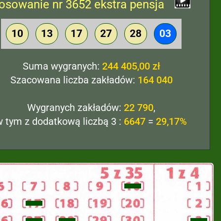
osowanie nr 3652 ekstra pensja
10
13
17
27
28
03
Suma wygranych:
244 405,00 zł
Szacowana liczba zakładów:
164 040
Wygranych zakładów:
22 790
,
w tym z dodatkową liczbą 3 :
6647
=
29,17%