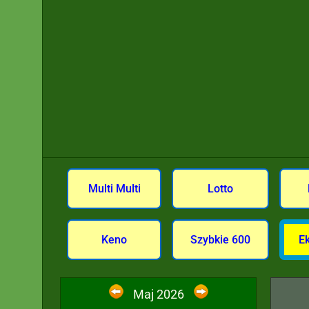
Multi Multi
Lotto
Keno
Szybkie 600
E
Maj 2026