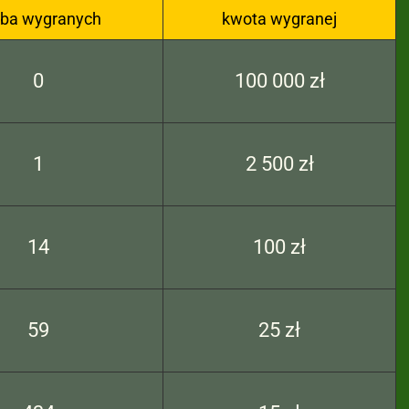
zba wygranych
kwota wygranej
0
100 000 zł
1
2 500 zł
14
100 zł
59
25 zł