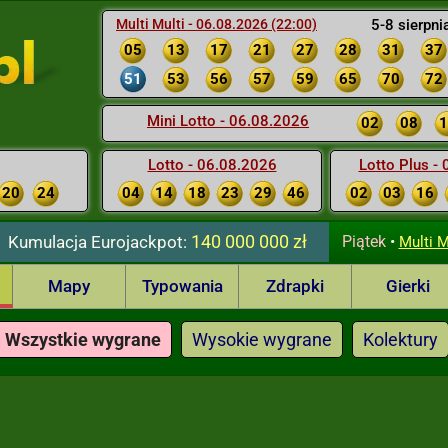
Multi Multi - 06.08.2026 (22:00)
5-8 sierpni
05
13
17
21
27
28
31
37
51
53
56
57
59
65
70
72
Mini Lotto - 06.08.2026
02
08
1
Lotto - 06.08.2026
Lotto Plus -
20
24
04
14
18
23
29
46
02
03
16
140 000 000 zł
Kumulacja
Eurojackpot:
Piątek
•
Multi M
Mapy
Typowania
Zdrapki
Gierki
Wszystkie wygrane
Wysokie wygrane
Kolektury