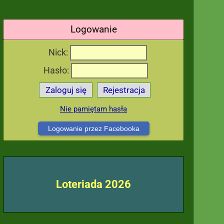
Logowanie
Nick:
Hasło:
Zaloguj się
Rejestracja
Nie pamiętam hasła
Logowanie przez Facebooka
Loteriada 2026