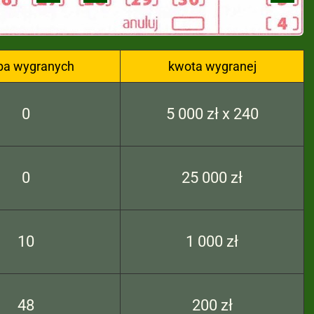
zba wygranych
kwota wygranej
0
5 000 zł x 240
0
25 000 zł
10
1 000 zł
48
200 zł