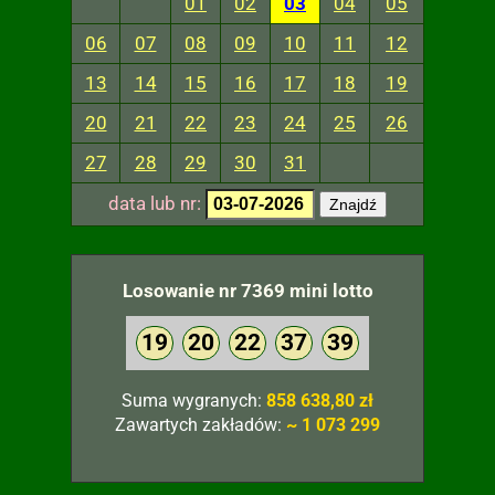
01
02
03
04
05
06
07
08
09
10
11
12
13
14
15
16
17
18
19
20
21
22
23
24
25
26
27
28
29
30
31
data lub nr:
Znajdź
Losowanie nr 7369 mini lotto
19
20
22
37
39
Suma wygranych:
858 638,80 zł
Zawartych zakładów:
~ 1 073 299