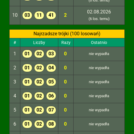
(6 los. temu)
02.08.2026
10
03
11
41
2
(6 los. temu)
Najrzadsze trójki (100 losowań)
#
Liczby
Razy
Ostatnio
1
01
02
03
0
nie wypadła
2
01
02
04
0
nie wypadła
3
01
02
05
0
nie wypadła
4
01
02
06
0
nie wypadła
5
01
02
07
0
nie wypadła
6
01
02
08
0
nie wypadła