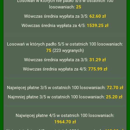
Losowań w których nie padło 5/5 w ostatnich 100
losowaniach:
25
Wówczas średnia wypłata za 3/5:
62.60 zł
Wówczas średnia wypłata za 4/5:
1539.25 zł
Losowań w których padło 5/5 w ostatnich 100 losowaniach:
75
(223 wygranych)
Wówczas średnia wypłata za 3/5:
31.29 zł
Wówczas średnia wypłata za 4/5:
775.99 zł
Najwięcej płatne 3/5 w ostatnich 100 losowaniach:
72.70 zł
Najmniej płatne 3/5 w ostatnich 100 losowaniach:
25.20 zł
Najwięcej płatne 4/5 w ostatnich 100 losowaniach:
1964.70 zł