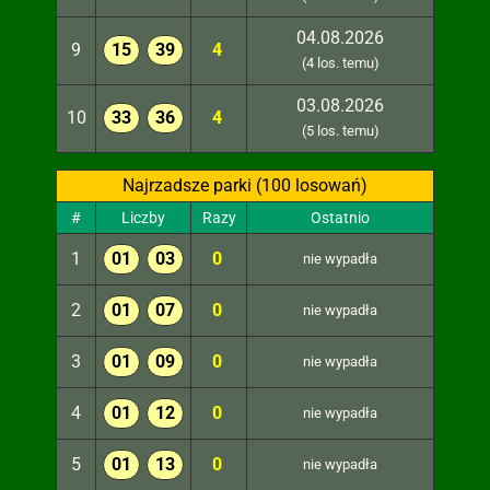
04.08.2026
9
15
39
4
(4 los. temu)
03.08.2026
10
33
36
4
(5 los. temu)
Najrzadsze parki (100 losowań)
#
Liczby
Razy
Ostatnio
1
01
03
0
nie wypadła
2
01
07
0
nie wypadła
3
01
09
0
nie wypadła
4
01
12
0
nie wypadła
5
01
13
0
nie wypadła