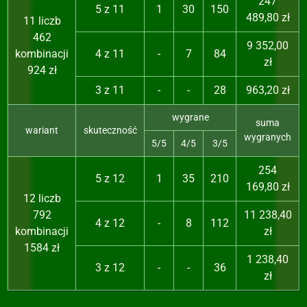
247
5 z 11
1
30
150
489,80 zł
11 liczb
462
9 352,00
kombinacji
4 z 11
-
7
84
zł
924 zł
3 z 11
-
-
28
963,20 zł
wygrane
suma
wariant
skuteczność
wygranych
5/5
4/5
3/5
254
5 z 12
1
35
210
169,80 zł
12 liczb
792
11 238,40
4 z 12
-
8
112
kombinacji
zł
1584 zł
1 238,40
3 z 12
-
-
36
zł