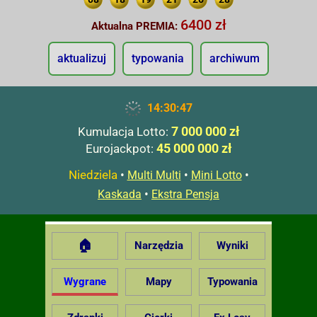
6400 zł
Aktualna PREMIA:
aktualizuj
typowania
archiwum
14:30:48
7 000 000 zł
Kumulacja Lotto:
45 000 000 zł
Eurojackpot:
Niedziela
•
•
•
Multi Multi
Mini Lotto
•
Kaskada
Ekstra Pensja
🏠
Narzędzia
Wyniki
Wygrane
Mapy
Typowania