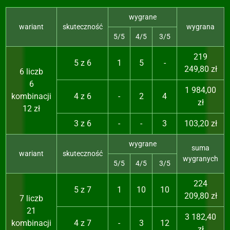
wygrane
wariant
skuteczność
wygrana
5/5
4/5
3/5
219
5 z 6
1
5
-
249,80 zł
6 liczb
6
1 984,00
kombinacji
4 z 6
-
2
4
zł
12 zł
3 z 6
-
-
3
103,20 zł
wygrane
suma
wariant
skuteczność
wygranych
5/5
4/5
3/5
224
5 z 7
1
10
10
209,80 zł
7 liczb
21
3 182,40
kombinacji
4 z 7
-
3
12
zł