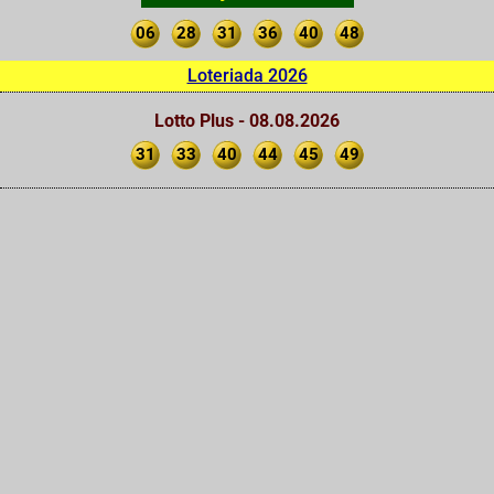
06
28
31
36
40
48
Loteriada 2026
Lotto Plus - 08.08.2026
31
33
40
44
45
49