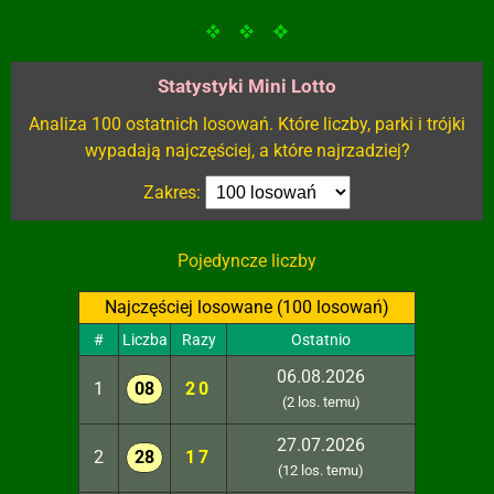
Statystyki Mini Lotto
Analiza 100 ostatnich losowań. Które liczby, parki i trójki
wypadają najczęściej, a które najrzadziej?
Zakres:
Pojedyncze liczby
Najczęściej losowane (100 losowań)
#
Liczba
Razy
Ostatnio
06.08.2026
1
08
20
(2 los. temu)
27.07.2026
2
28
17
(12 los. temu)